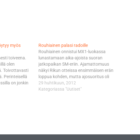
löytyy myös
Rouhiainen palasi radoille
ä
Rouhiainen onnistui MX1-luokassa
sesti toiveena.
lunastamaan aika-ajoista suoran
llä olen
jatkopaikan SM-eriin. Ajamattomuus
ä. Toivottavasti
näkyi Rikun otteissa ensimmäisen erän
 Perinteisellä
loppua kohden, mutta ajosuoritus oli
ssilla on jonkin
ehjä. - Yllättävän hyvä erä siihen nähden,
29 huhtikuun, 2012
en Yamaha-pilotti
kuinka vähän olin päässyt treenaamaan
Kategoriassa "Uutiset"
 puntaroi
ennen kilpailua, Rouhiainen pohti.
oto on omalle
Starttipuomille oli asettunut 40 crossaria,
 Supercrossi on
joten ensimmäiseen mutkaan riitti
että startteja…
tungosta. Rouhiainen onnistui kilpailun
edetessä nousemaan…