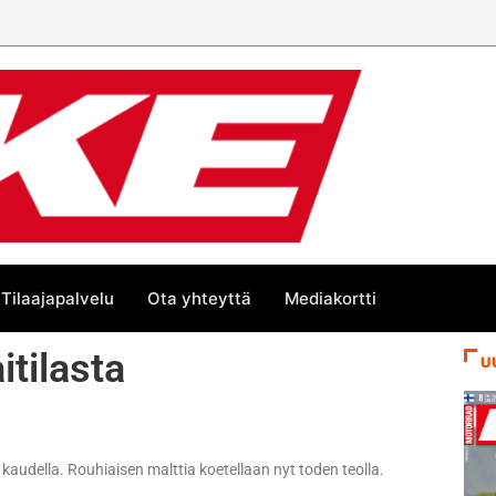
Tilaajapalvelu
Ota yhteyttä
Mediakortti
tilasta
U
ä kaudella. Rouhiaisen malttia koetellaan nyt toden teolla.