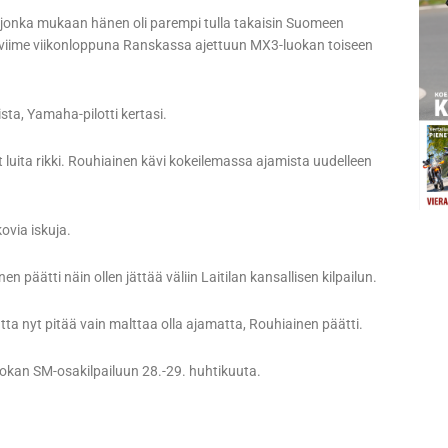
 jonka mukaan hänen oli parempi tulla takaisin Suomeen
t viime viikonloppuna Ranskassa ajettuun MX3-luokan toiseen
ta, Yamaha-pilotti kertasi.
t luita rikki. Rouhiainen kävi kokeilemassa ajamista uudelleen
ovia iskuja.
n päätti näin ollen jättää väliin Laitilan kansallisen kilpailun.
ta nyt pitää vain malttaa olla ajamatta, Rouhiainen päätti.
uokan SM-osakilpailuun 28.-29. huhtikuuta.