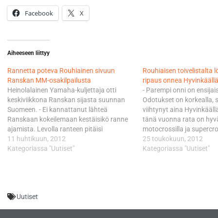
Facebook
X
Aiheeseen liittyy
Rannetta poteva Rouhiainen sivuun
Rouhiaisen toivelistalta 
Ranskan MM-osakilpailusta
ripaus onnea Hyvinkääll
Heinolalainen Yamaha-kuljettaja otti
- Parempi onni on ensijai
keskiviikkona Ranskan sijasta suunnan
Odotukset on korkealla, si
Suomeen. - Ei kannattanut lähteä
viihtynyt aina Hyvinkääll
Ranskaan kokeilemaan kestäisikö ranne
tänä vuonna rata on hyvä.
ajamista. Levolla ranteen pitäisi
motocrossilla ja supercro
parantua. Maaliskuun alusta lähtien
11 huhtikuun, 2012
verran eroa. Heinolalain
25 toukokuun, 2012
Belgiassa harjoitellut Rouhiainen loukkasi
Kategoriassa "Uutiset"
viihtyy radalla aina. Hän
Kategoriassa "Uutiset"
ranteensa viikko ennen Valkenswaardin
mielessään, kumpi lajimu
kisaa kaaduttuaan harjoituksissa. -
kohdalle mielekkäämpi. -
Hypyn jälkeisessä mutkassa linja ajautui
siinä mielessä mukavaa, 
hitusen leveäksi ja lensin radan vieressä
Uutiset
oleviin verkkoaitoihin, kertaa…