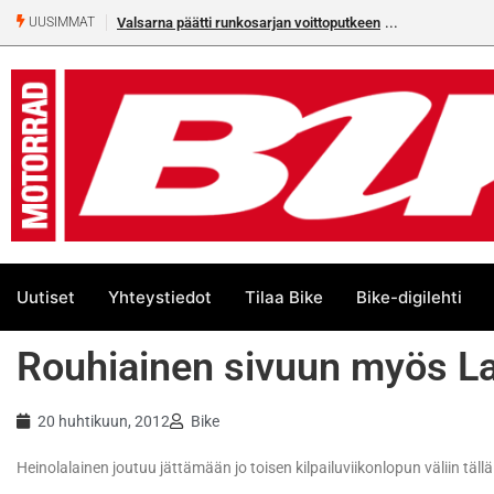
Valsarna päätti runkosarjan voittoputkeen
UUSIMMAT
Uutiset
Yhteystiedot
Tilaa Bike
Bike-digilehti
Rouhiainen sivuun myös Lai
20 huhtikuun, 2012
Bike
Heinolalainen joutuu jättämään jo toisen kilpailuviikonlopun väliin täll