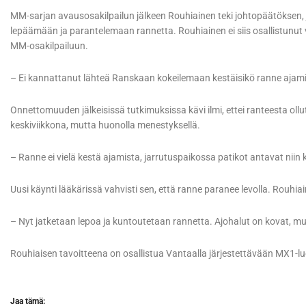
MM-sarjan avausosakilpailun jälkeen Rouhiainen teki johtopäätöksen,
lepäämään ja parantelemaan rannetta. Rouhiainen ei siis osallistunu
MM-osakilpailuun.
– Ei kannattanut lähteä Ranskaan kokeilemaan kestäisikö ranne ajamis
Onnettomuuden jälkeisissä tutkimuksissa kävi ilmi, ettei ranteesta ollu
keskiviikkona, mutta huonolla menestyksellä.
– Ranne ei vielä kestä ajamista, jarrutuspaikossa patikot antavat niin k
Uusi käynti lääkärissä vahvisti sen, että ranne paranee levolla. Rouhiaine
– Nyt jatketaan lepoa ja kuntoutetaan rannetta. Ajohalut on kovat, mut
Rouhiaisen tavoitteena on osallistua Vantaalla järjestettävään MX1-l
Jaa tämä: