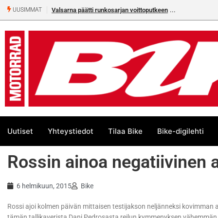
Valsarna päätti runkosarjan voittoputkeen
UUSIMMAT
Uutiset
Yhteystiedot
Tilaa Bike
Bike-digilehti
Rossin ainoa negatiivinen a
6 helmikuun, 2015
Bike
Rossi ajoi kolmen päivän mittaisen testijakson neljänneksi kovimman aja
tämän tallikaverista Dani Pedrosasta reilun kymmenyksen vähemmän