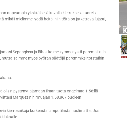
man nopeampia yksittäisellä kovalla kierroksella tuoreilla
ä mikäli mielimme lyödä heitä, niin töitä on jatkettava lujasti,
n ajamani Sepangissa ja lähes kolme kymmenystä parempi kuin
vät, mutta saimme myös pyörän säätöjä paremmiksi torstaihin
 takana.
ttä olisin pystynyt ajamaan ilman tuota ongelmaa 1.58:llä
viittasi Marquezin hirmuajan 1.58,867 puoleen.
ovia kierrosaikoja korkeasta lämpötilasta huolimatta. Jos
ä kiukaalle.