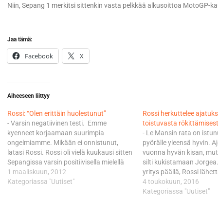
Niin, Sepang 1 merkitsi sittenkin vasta pelkkää alkusoittoa MotoGP-ka
Jaa tämä:
Facebook
X
Aiheeseen liittyy
Rossi: “Olen erittäin huolestunut”
Rossi herkuttelee ajatuk
- Varsin negatiivinen testi. Emme
toistuvasta rökittämises
kyenneet korjaamaan suurimpia
- Le Mansin rata on istu
ongelmiamme. Mikään ei onnistunut,
pyörälle yleensä hyvin. Aj
latasi Rossi. Rossi oli vielä kuukausi sitten
vuonna hyvän kisan, mut
Sepangissa varsin positiivisella mielellä
silti kukistamaan Jorgea.
GP12-pyörän osalta. Torstaina sama
1 maaliskuun, 2012
yritys päällä, Rossi lähett
mies otti radalta suunnan kohti Kuala
Kategoriassa "Uutiset"
terveisensä ensi vuonna 
4 toukokuun, 2016
Lumpuria kuin maansa myyneenä.
siirtyvälle Lorenzolle. Mi
Kategoriassa "Uutiset"
Kuninkuusluokan seitsenkertainen
jälkeen voittajaksi palann
maailmanmestari jätettiin torstain
pyöräänsä hyvät säädöt 