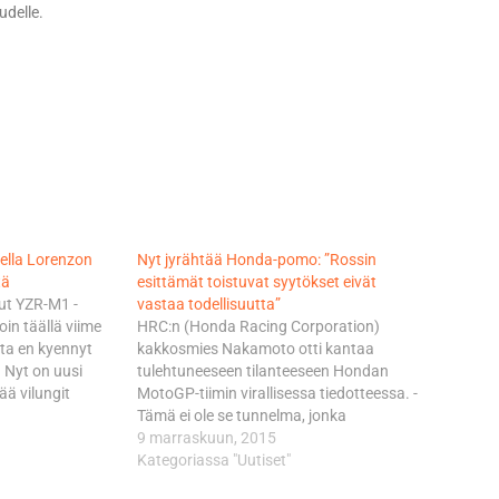
udelle.
sella Lorenzon
Nyt jyrähtää Honda-pomo: ”Rossin
tä
esittämät toistuvat syytökset eivät
nut YZR-M1 -
vastaa todellisuutta”
oin täällä viime
HRC:n (Honda Racing Corporation)
ta en kyennyt
kakkosmies Nakamoto otti kantaa
 Nyt on uusi
tulehtuneeseen tilanteeseen Hondan
ää vilungit
MotoGP-tiimin virallisessa tiedotteessa. -
Ducatille
Tämä ei ole se tunnelma, jonka
ltei vuoden tauon
halusimme kokea unohtumattoman
9 marraskuun, 2015
ut Rossi löysi
mestaruustaistelun päätteeksi.
Kategoriassa "Uutiset"
Jerezissä ja
Ymmärrämme, että tämä oli hyvin vaikea