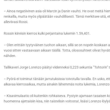
– Ainoa negatiivinen asia oli Marcin ja Danin vauhti. He ovat meitä hie
renkailla, mutta myös ylipäätään vauhdillisesti. Tämä merkitsee sitä, ett
alleviivasi Rossi.
Rossin kiireisin kierros kulki perjantaina lukemin 1.59,401.
– Olen erittäin tyytyväinen tuohon aikaan, sillä se on nopein koskaa
vuosi sitten vastaavaan aikaan täällä. Totta, olososuhteet olivat hy
nähden.
Tallikaveri Jorge Lorenzo päätyi viidenneksi 0,223 sekuntia ”Tohtorin”
– Pyörä ei toiminut tänään jarrutuksissa toivotulla tavalla. En usko, e
alkavaa kierrosaikaa, mutta ainakin lähemmäs noita lukemia, Lorenzo 
– Kisasimulaatio oli kuitenkin rohkaiseva. Pystyin ajamaan tasaisen k
huomenna ajettaisiin kisa, niin taistelisin voitosta!, lisäsi Lorenzo löyly