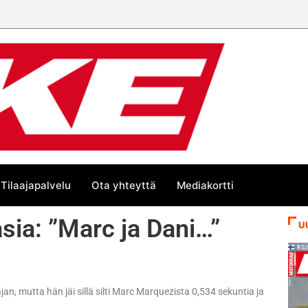
Tilaajapalvelu
Ota yhteyttä
Mediakortti
sia: ”Marc ja Dani…”
U
n, mutta hän jäi sillä silti Marc Marquezista 0,534 sekuntia ja
.