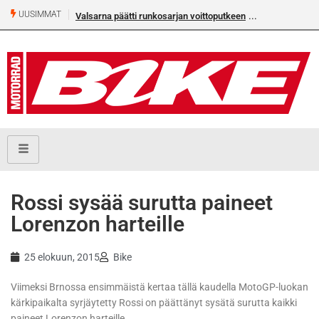
UUSIMMAT
Valsarna päätti runkosarjan voittoputkeen
Rossi sysää surutta paineet
Lorenzon harteille
25 elokuun, 2015
Bike
Viimeksi Brnossa ensimmäistä kertaa tällä kaudella MotoGP-luokan
kärkipaikalta syrjäytetty Rossi on päättänyt sysätä surutta kaikki
paineet Lorenzon harteille.