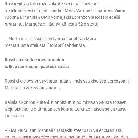
Rossii viittaa tällä myös tilanteeseen hallitsevaan
maailmanmestariin, eli Hondan Marc Marqueziin nähden. Viime
vuonna Britannian GP:n voittajaksi Lorenzon ja Rossin edellä
runtannut Marquez on jäänyt kärjestä 52 pistettä.
– Mutta olisi silti edelleen tyhmää unohtaa Marc
mestaruustaistelusta, ”Tohtori” tähdentää.
Rossi aavistelee mestaruuden
ratkeavan kauden päätöskisassa
Rossi ei ole pystynyt vastaamaan viimeisissä kisoissa Lorenzon ja
Marquezin väkevään vauhtiin.
Italialaisikoni on kuitenkin onnistunut poimimaan GP:stä toiseen
isoja pisteitä ja pitämään sen kautta Lorenzon aisoissa pitkässä
juoksussa.
– Kisa kerrallaan mennään tästäkin eteenpäin Valenciaan asti,
sanoo Rossi aavistellen mestaruusväännön huipentuvan kauden