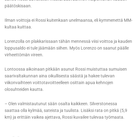
päätöskisaan.
Ilman voittoja ei Rossi kuitenkaan unelmaansa, eli kymmenettä MM-
kultaa kuittaa.
Lorenzolla on plakkarissaan tähän mennessä viisi voittoa ja kauden
loppusaldo ei tule jäämään siihen. Myös Lorenzo on saanut päälle
virheettömän vireen.
Lontoossa aikoinaan pitkään asunut Rossi muistuttaa sumuisen
saarivaltakunnan aina oikullisesta säästä ja hakee tulevan
viikonvaihteen voittotavoitteelleen osittain apua kehnojen
olosuhteiden kautta.
– Olen valmistautunut sään osalta kaikkeen. Silverstonessa
saattaa olla kylmää, sateista ja tuulista. Lisäksi rata on pitkä (5,9
km) ja erittäin vaikea ajettava, Rossi kuvailee tulevaa työmaata.