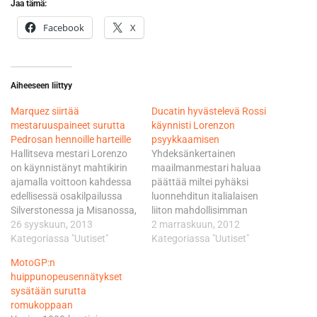
Jaa tämä:
Facebook
X
Aiheeseen liittyy
Marquez siirtää
Ducatin hyvästelevä Rossi
mestaruuspaineet surutta
käynnisti Lorenzon
Pedrosan hennoille harteille
psyykkaamisen
Hallitseva mestari Lorenzo
Yhdeksänkertainen
on käynnistänyt mahtikirin
maailmanmestari haluaa
ajamalla voittoon kahdessa
päättää miltei pyhäksi
edellisessä osakilpailussa
luonnehditun italialaisen
Silverstonessa ja Misanossa,
liiton mahdollisimman
joissa Marquez leikkasi
26 syyskuun, 2013
sopuisasti. Kaiken
2 marraskuun, 2012
maalilinjan kakkosena.
Kategoriassa "Uutiset"
myllerryksen jälkeiset ja
Kategoriassa "Uutiset"
Kahdeksatta kautta
puolittain merkityksettömät
MotoGP:n
kuninkuusluokassa
sanat on pyrittävä
huippunopeusennätykset
kilpaileva ja edelleen ilman
valitsemaan kieli keskellä
sysätään surutta
mestaruutta oleva Pedrosa
suuta. - Ducatilla
romukoppaan
on pystynyt peittomaan
työskentelee hienoja ihmisiä.