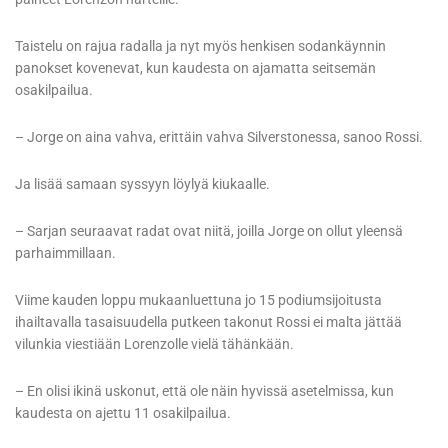
Taistelu on rajua radalla ja nyt myös henkisen sodankäynnin
panokset kovenevat, kun kaudesta on ajamatta seitsemän
osakilpailua.
– Jorge on aina vahva, erittäin vahva Silverstonessa, sanoo Rossi.
Ja lisää samaan syssyyn löylyä kiukaalle.
– Sarjan seuraavat radat ovat niitä, joilla Jorge on ollut yleensä
parhaimmillaan.
Viime kauden loppu mukaanluettuna jo 15 podiumsijoitusta
ihailtavalla tasaisuudella putkeen takonut Rossi ei malta jättää
vilunkia viestiään Lorenzolle vielä tähänkään.
– En olisi ikinä uskonut, että ole näin hyvissä asetelmissa, kun
kaudesta on ajettu 11 osakilpailua.