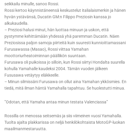
seikkailu minulle, sanoo Rossi.
Rossi kertoo käynnistäneensä keskustelut italialaismerkin ja hänen
hyvän ystävänsä, Ducatin GM:n Filippo Preziosin kanssa jo
alkukaudella.
– Preziosi halusi minut, hän luottaa minuun ja uskon, että
pystymme kehittämään yhdessä yhä paremman Ducatin. Näen
Preziosissa paljon samoja piirteitä kuin suuresti kunnioittamassani
Furusawassa (Masao), Rossi viittaa Yamahan
moottoriurheatoiminnan päällikön suuntaan.
Furusawa oli puikoissa jo silloin, kun Rossi siirtyi Hondalta suurella
kohulla Yamahalle kaudeksi 2004. Tämän vuoden jälkeen
Fususawa vetäytyy eläkkeelle.
– Minun silmissäni Furusawa on ollut aina Yamahan ykkösmies. En
tiedä, mitä ilman häntä Yamahalla tapahtuu. Se huolestutti minua.
”Odotan, että Yamaha antaa minun testata Valenciassa”
Rossilla on menossa seitsemäs ja siis viimeinen vuosi Yamahalla.
Tuolta ajalta plakkarissa on neljä henkilökohtaista MotoGP-luokan
maailmanmestaruutta.