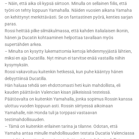
– Näin, että aika oli kypsä siirtoon. Minulla on sellainen fiilis, että
työni on tehty loppuun Yamahalla. Näiden vuosien aikana Yamaha
on kehittynyt merkittävästi. Se on fantastinen pyörä, kenties sarjan
paras.
Rossi heittää pilke silmäkulmassa, että kahden italialaisen ikonin,
hänen ja Ducatin kohtaaminen helpottaa tavallaan myös
supertähden arkea.
– Minulta on kysytty lukemattomia kertoja lehdenmyyjästä lähtien,
miksi en aja Ducatilla. Nyt minun ei tarvitse enää vastailla niihin
kysymyksiin.
Rossi vakavoituu kuitenkin hetkessä, kun puhe kääntyy hänen
debyyttiinsä Ducatilla.
Hän haluaa tehdä sen ehdottomasti heti kuin mahdollista, eli
kauden päättävän Valencian kisan jälkeisissä testeissä.
Päätösvalta on kuitenkin Yamahalla, jonka sopimus Rossin kanssa
ulottuu vuoden loppuun asti. Rossin siirtyessä aikoinaan
Yamahalle, niin Honda tuli ja torppasi vastaavan
testimahdollisuuden.
– Tämä on kuitenkin erilainen tarina ja tilanne. Odotan, että
Yamaha antaa minulle mahdollisuuden testata Ducatia Valenciassa