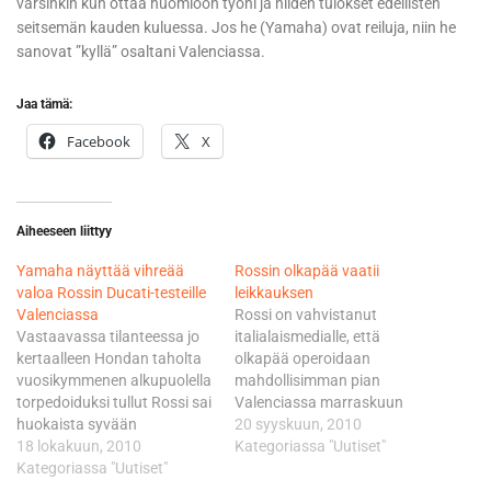
varsinkin kun ottaa huomioon työni ja niiden tulokset edellisten
seitsemän kauden kuluessa. Jos he (Yamaha) ovat reiluja, niin he
sanovat ”kyllä” osaltani Valenciassa.
Jaa tämä:
Facebook
X
Aiheeseen liittyy
Yamaha näyttää vihreää
Rossin olkapää vaatii
valoa Rossin Ducati-testeille
leikkauksen
Valenciassa
Rossi on vahvistanut
Vastaavassa tilanteessa jo
italialaismedialle, että
kertaalleen Hondan taholta
olkapää operoidaan
vuosikymmenen alkupuolella
mahdollisimman pian
torpedoiduksi tullut Rossi sai
Valenciassa marraskuun
huokaista syvään
ensimmäisenä
20 syyskuun, 2010
helpotuksesta Australian
18 lokakuun, 2010
viikonvaihteena ajettavan
Kategoriassa "Uutiset"
GP:n yhteydessä, kun
Kategoriassa "Uutiset"
kauden päätöskisan jälkeen.
Yamahan päällikkö Masao
Rossin olkapää sai