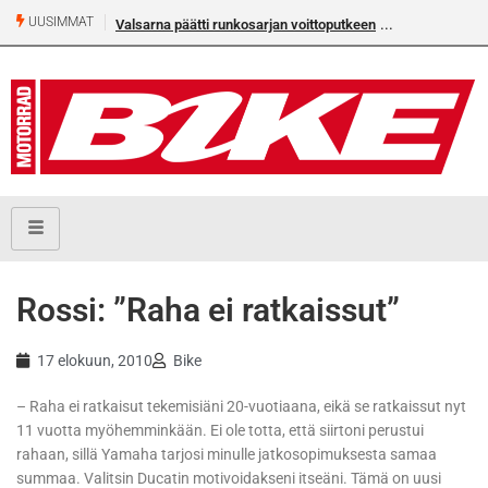
UUSIMMAT
Valsarna päätti runkosarjan voittoputkeen
Rossi: ”Raha ei ratkaissut”
17 elokuun, 2010
Bike
– Raha ei ratkaisut tekemisiäni 20-vuotiaana, eikä se ratkaissut nyt
11 vuotta myöhemminkään. Ei ole totta, että siirtoni perustui
rahaan, sillä Yamaha tarjosi minulle jatkosopimuksesta samaa
summaa. Valitsin Ducatin motivoidakseni itseäni. Tämä on uusi