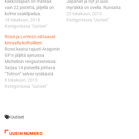
kakkossijaan on matkaa
Japaniin ja nyt jo uusi
vain 22 pistettä, jäljellä on
myräkkä on ovella. Runsaita
kolme osakilpailua.
sateita mukanaan tuova
23 lokakuun, 2013
Thaimassa Rossi jäi niukasti
18 lokakuun, 2018
Francisco saavuttaisi Tokion
Kategoriassa "Uutiset"
ulos palkintopallilta, mutta
Kategoriassa "Uutiset"
viimeisimpein arvioiden
Japanissa hän on ajanut
mukaan perjantaina tai
Rossi ja Lorenzo viittaavat
monesti erittäin hyvin; 2001
lauantaina. Franciscon
kintaalla kolhuilleen
ja 2008 tuli voitto, kakkossija
voimavarat osoittavat
Rossi kaatui rajusti Aragonin
2000, 2002, 2003, 2004,
tiettävästi hiipumisen
GP:n jäljiltä ajetuissa
2006, 2009 ja 2015,
merkkejä, mutta tuulen
Michelinin rengastesteissä.
kolmossija 2010 ja 2014.
odotetaan silti saavuttavan
Sarjaa 14 pisteellä johtava
”Thaimaan kilpailun…
ainakin Japanin rannikon
”Tohtori” selvisi rytäkästä
tuntumassa 150 kilometrin
onnekseen kipulääkkeillä. - Ei
6 lokakuun, 2015
tuntinopeuden…
sen suurempia
Kategoriassa "Uutiset"
seuraamuksia. Vain pieni
ruhje käsivarressani.
Lorenzo puolestaan satutti
viikonvaihteen harjoituksissa
Uutiset
vasenta olkapäätään, joka
leikattiin kahdesti kaudella
2013. - Pikku onnettomuus
UUSIN NUMERO
ja minulla on vähän kipua