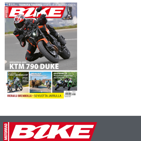
olkapäässä, mutta siitä…