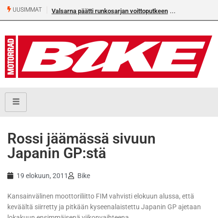
UUSIMMAT
Valsarna päätti runkosarjan voittoputkeen
Rossi jäämässä sivuun
Japanin GP:stä
19 elokuun, 2011
Bike
Kansainvälinen moottoriliitto FIM vahvisti elokuun alussa, että
keväältä siirretty ja pitkään kyseenalaistettu Japanin GP ajetaan
lokakuun ensimmäisenä viikonvaihteena.