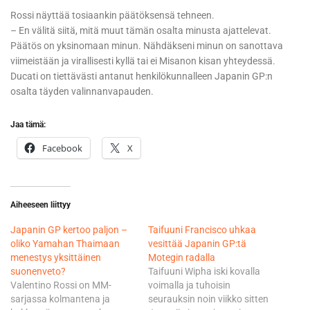
Rossi näyttää tosiaankin päätöksensä tehneen.
– En välitä siitä, mitä muut tämän osalta minusta ajattelevat.
Päätös on yksinomaan minun. Nähdäkseni minun on sanottava
viimeistään ja virallisesti kyllä tai ei Misanon kisan yhteydessä.
Ducati on tiettävästi antanut henkilökunnalleen Japanin GP:n
osalta täyden valinnanvapauden.
Jaa tämä:
Facebook
X
Aiheeseen liittyy
Japanin GP kertoo paljon –
Taifuuni Francisco uhkaa
oliko Yamahan Thaimaan
vesittää Japanin GP:tä
menestys yksittäinen
Motegin radalla
suonenveto?
Taifuuni Wipha iski kovalla
Valentino Rossi on MM-
voimalla ja tuhoisin
sarjassa kolmantena ja
seurauksin noin viikko sitten