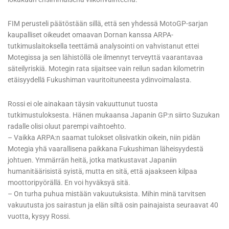
FIM perusteli päätöstään sillä, että sen yhdessä MotoGP-sarjan
kaupalliset oikeudet omaavan Dornan kanssa ARPA-
tutkimuslaitoksella teettämä analysointi on vahvistanut ettei
Motegissa ja sen lähistöllä ole ilmennyt terveyttä vaarantavaa
säteilyriskiä. Motegin rata sijaitsee vain reilun sadan kilometrin
etäisyydellä Fukushiman vauritoituneesta ydinvoimalasta.
Rossi ei ole ainakaan täysin vakuuttunut tuosta
tutkimustuloksesta. Hänen mukaansa Japanin GP:n siirto Suzukan
radalle olisi oluut parempi vaihtoehto.
– Vaikka ARPA:n saamat tulokset olisivatkin oikein, niin pidän
Motegia yhä vaarallisena paikkana Fukushiman läheisyydestä
johtuen. Ymmärrän heitä, jotka matkustavat Japaniin
humanitäärisistä syistä, mutta en sitä, että ajaakseen kilpaa
moottoripyörällä. En voi hyväksyä sitä.
– On turha puhua mistään vakuutuksista. Mihin minä tarvitsen
vakuutusta jos sairastun ja elän siltä osin painajaista seuraavat 40
vuotta, kysyy Rossi.