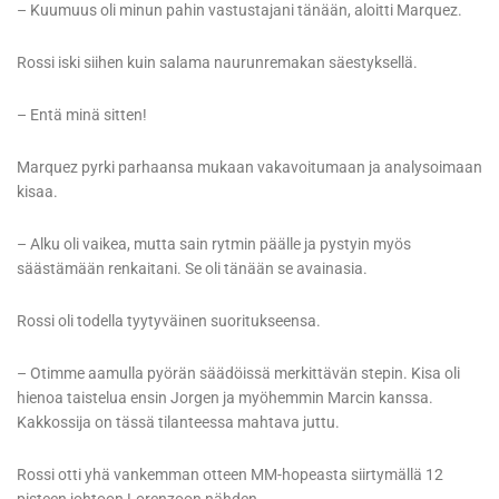
– Kuumuus oli minun pahin vastustajani tänään, aloitti Marquez.
Rossi iski siihen kuin salama naurunremakan säestyksellä.
– Entä minä sitten!
Marquez pyrki parhaansa mukaan vakavoitumaan ja analysoimaan
kisaa.
– Alku oli vaikea, mutta sain rytmin päälle ja pystyin myös
säästämään renkaitani. Se oli tänään se avainasia.
Rossi oli todella tyytyväinen suoritukseensa.
– Otimme aamulla pyörän säädöissä merkittävän stepin. Kisa oli
hienoa taistelua ensin Jorgen ja myöhemmin Marcin kanssa.
Kakkossija on tässä tilanteessa mahtava juttu.
Rossi otti yhä vankemman otteen MM-hopeasta siirtymällä 12