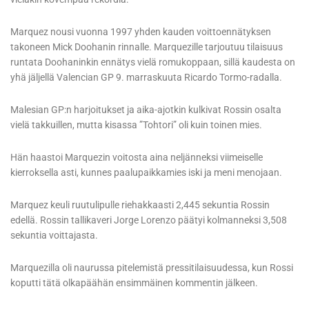
Marquez nousi vuonna 1997 yhden kauden voittoennätyksen
takoneen Mick Doohanin rinnalle. Marquezille tarjoutuu tilaisuus
runtata Doohaninkin ennätys vielä romukoppaan, sillä kaudesta on
yhä jäljellä Valencian GP 9. marraskuuta Ricardo Tormo-radalla.
Malesian GP:n harjoitukset ja aika-ajotkin kulkivat Rossin osalta
vielä takkuillen, mutta kisassa ”Tohtori” oli kuin toinen mies.
Hän haastoi Marquezin voitosta aina neljänneksi viimeiselle
kierroksella asti, kunnes paalupaikkamies iski ja meni menojaan.
Marquez keuli ruutulipulle riehakkaasti 2,445 sekuntia Rossin
edellä. Rossin tallikaveri Jorge Lorenzo päätyi kolmanneksi 3,508
sekuntia voittajasta.
Marquezilla oli naurussa pitelemistä pressitilaisuudessa, kun Rossi
koputti tätä olkapäähän ensimmäinen kommentin jälkeen.