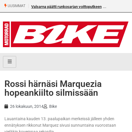
UUSIMMAT
Valsarna päätti runkosarjan voittoputkeen
Älä missaa täm
numeroa!
Rossi härnäsi Marquezia
hopeankiilto silmissään
26 lokakuun, 2014
Bike
Lauantaina kauden 13. paalupaikan merkeissä jälleen yhden
ennätyksen rikkonut Marquez sivusi sunnuntaina vuorostaan
vieläkin kovempaa rekordia.