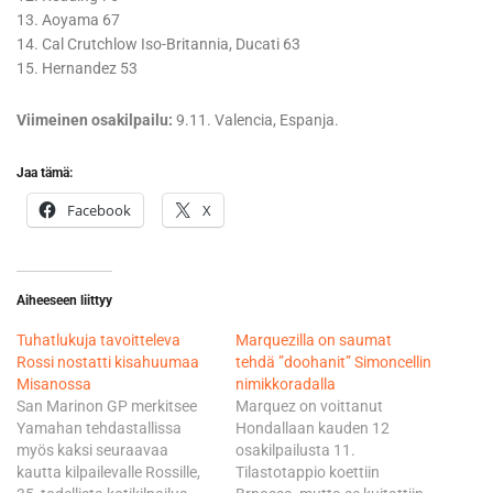
13. Aoyama 67
14. Cal Crutchlow Iso-Britannia, Ducati 63
15. Hernandez 53
Viimeinen osakilpailu:
9.11. Valencia, Espanja.
Jaa tämä:
Facebook
X
Aiheeseen liittyy
Tuhatlukuja tavoitteleva
Marquezilla on saumat
Rossi nostatti kisahuumaa
tehdä ”doohanit” Simoncellin
Misanossa
nimikkoradalla
San Marinon GP merkitsee
Marquez on voittanut
Yamahan tehdastallissa
Hondallaan kauden 12
myös kaksi seuraavaa
osakilpailusta 11.
kautta kilpailevalle Rossille,
Tilastotappio koettiin