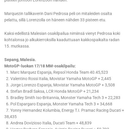
pisteen johtoon Lorenzoon nähden.
Marquezin tallikaverin Dani Pedrosa peli on mitaleiden osalta
pelattu, sillä Lorenzolla on häneen nähden 33 pisteen etu.
Kaksi edellistä Malesian osakilpailua nimiinsä vienyt Pedrosa koki
kohtalonsa jo alkukierroksilla kaaduttuaan kakkospaikalta radan
15. mutkassa.
Sepang, Malesia.
MotoGP-luokan 17/18 MM-osakilpailu:
1. Marc Marquez Espanja, Repsol Honda Team 40.45,523
2. Valentino Rossi Italia, Movistar Yamaha MotoGP + 2,445
3. Jorge Lorenzo Espanja, Movistar Yamaha MotoGP + 3,508
4. Stefan Bradl Saksa, LCR Honda MotoGP + 21,234
5. Bradley Smith Iso-Britannia, Monster Yamaha Tech 3 + 22,283
6. Pol Espargaro Espanja, Monster Yamaha Tech 3 + 34,668
7. Yonny Hernandez Kolumbia, Energy T.I. Pramac Racing Ducati +
38,435
8. Andrea Dovizioso Italia, Ducati Team + 48,839