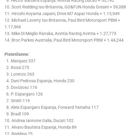
9. Hector Barbera Espanja, Avintia Racing Ducati + 50,792
10. Scott Redding Iso-Britannia, GO&FUN Honda Gresini + 59,088
11. Hiroshi Aoyama Japani, Drive M7 Aspar Honda + 1.15,949
12. Michael Laverty Iso-Britannia, Paul Bird Motorsport PBM +
1.17,966
13. Mike Di Meglio Ranska, Avintia Racing Avintia + 1.27,773
14. Broc Parkes Australia, Paul Bird Motorsport PBM + 1.44,244
Pistetilanne:
1. Marquez 337
2. Rossi 275
3. Lorenzo 263
4. Dani Pedrosa Espanja, Honda 230
5. Dovizioso 174
6. P. Espargaro 126
7. Smith 119
8. Aleix Espargaro Espanja, Forward Yamaha 117
9. Bradl 109
10. Andrea Iannone Italia, Ducati 102
11. Alvaro Bautista Espanja, Honda 89
12. Redding 75