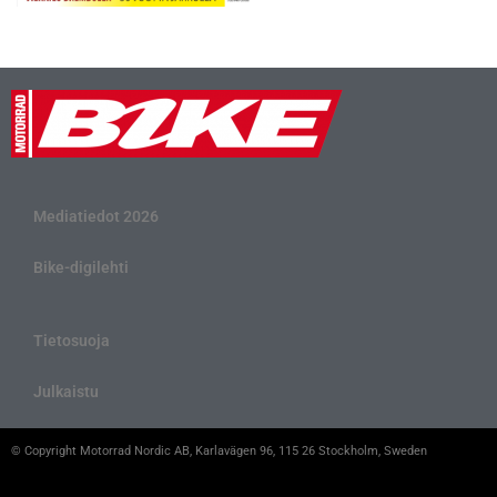
Mediatiedot 2026
Bike-digilehti
Tietosuoja
Julkaistu
© Copyright Motorrad Nordic AB, Karlavägen 96, 115 26 Stockholm, Sweden