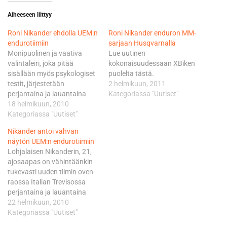
Aiheeseen liittyy
Roni Nikander ehdolla UEM:n
Roni Nikander enduron MM-
endurotiimiin
sarjaan Husqvarnalla
Monipuolinen ja vaativa
Lue uutinen
valintaleiri, joka pitää
kokonaisuudessaan XBiken
sisällään myös psykologiset
puolelta tästä.
testit, järjestetään
2 helmikuun, 2011
perjantaina ja lauantaina
Kategoriassa "Uutiset"
Italian Trevisossa. -
18 helmikuun, 2010
Suomesta myös Lauri
Kategoriassa "Uutiset"
Pohjonen oli ehdolla, mutta
Nikander antoi vahvan
maat voivat lähettää vain
näytön UEM:n endurotiimiin
yhden kuskin valintaleirille.
Lohjalaisen Nikanderin, 21,
Trevisossa on mukana
ajosaapas on vähintäänkin
yhteensä 15 kuljettajaa,
tukevasti uuden tiimin oven
kertoo Nikanderin kanssa
raossa Italian Trevisossa
matkaan lähtevä Suomen
perjantaina ja lauantaina
moottoriliiton
järjestetyn valintaleirin
22 helmikuun, 2010
valmennuspäällikkö Tomi
perusteella. - Leirille oli
Kategoriassa "Uutiset"
Konttinen. UEM:n tiimiin
kutsuttu 15 kuljettajaa,
valitaan…