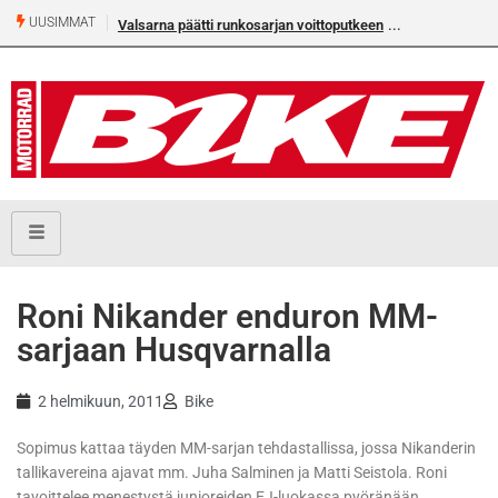
UUSIMMAT
Valsarna päätti runkosarjan voittoputkeen
Roni Nikander enduron MM-
sarjaan Husqvarnalla
2 helmikuun, 2011
Bike
Sopimus kattaa täyden MM-sarjan tehdastallissa, jossa Nikanderin
tallikavereina ajavat mm. Juha Salminen ja Matti Seistola. Roni
tavoittelee menestystä junioreiden EJ-luokassa pyöränään