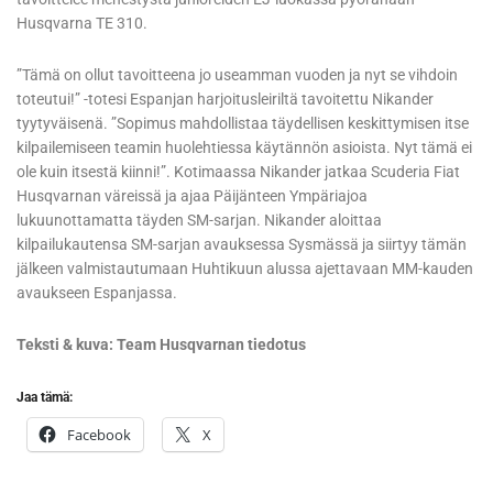
Husqvarna TE 310.
”Tämä on ollut tavoitteena jo useamman vuoden ja nyt se vihdoin
toteutui!” -totesi Espanjan harjoitusleiriltä tavoitettu Nikander
tyytyväisenä. ”Sopimus mahdollistaa täydellisen keskittymisen itse
kilpailemiseen teamin huolehtiessa käytännön asioista. Nyt tämä ei
ole kuin itsestä kiinni!”. Kotimaassa Nikander jatkaa Scuderia Fiat
Husqvarnan väreissä ja ajaa Päijänteen Ympäriajoa
lukuunottamatta täyden SM-sarjan. Nikander aloittaa
kilpailukautensa SM-sarjan avauksessa Sysmässä ja siirtyy tämän
jälkeen valmistautumaan Huhtikuun alussa ajettavaan MM-kauden
avaukseen Espanjassa.
Teksti & kuva: Team Husqvarnan tiedotus
Jaa tämä:
Facebook
X