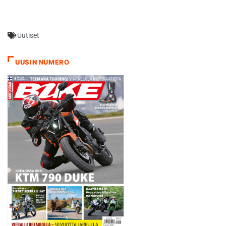
mutta ehdokkaiden määrä
jäi loppujen lopuksi 11:een.
Omasta mielestäni Nikander
Uutiset
oli selkeästi leirin paras
kuljettaja. Roni on sisällä
tiimissä, jos taitoa ja
UUSIN NUMERO
nopeutta pidetään nuoren…