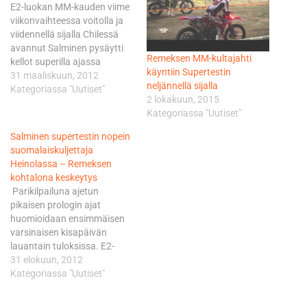
E2-luokan MM-kauden viime
viikonvaihteessa voitolla ja
viidennellä sijalla Chilessä
avannut Salminen pysäytti
Remeksen MM-kultajahti
kellot superilla ajassa
käyntiin Supertestin
1.16,50. Hän jäi luokan
31 maaliskuun, 2012
neljännellä sijalla
kärkimiehestä ja samalla
Kategoriassa "Uutiset"
2 lokakuun, 2015
koko pätkän nopeimmasta
Kategoriassa "Uutiset"
kuljettajasta, eli KTM:ää
käskyttävästä
Salminen supertestin nopein
espanjalaisesta Cristobal
suomalaiskuljettaja
Guerrerosta 2,03 sekuntia.
Heinolassa – Remeksen
Salminen oli luokassaan
kohtalona keskeytys
kuudes. E1-luokan pohjat
Parikilpailuna ajetun
1.15,19 piirsi ranskalainen
pikaisen prologin ajat
Honda-kuljettaja Rodrig
huomioidaan ensimmäisen
Thain. Eero Remes oli
varsinaisen kisapäivän
KTM:llä…
lauantain tuloksissa. E2-
luokan pisteissä kolmantena
31 elokuun, 2012
oleva ja jo uransa 14.
Kategoriassa "Uutiset"
henkilökohtaista
mestaruutta tavoitteleva