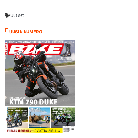
Salminen viimeisteli
Husqvarnallaan supertestille
Uutiset
lukemat 1.56,00. Runsaasti
yleisöä keränneen
supertestin kiireisin kuljettaja
UUSIN NUMERO
kakkosluokassa oli tämän
kauden jälkeen GasGas-
tiimin hyvästelevä ja
käytännössä mitalihaaveet
jo hukannut espanjalainen
Ivan Cervantes ajalla…