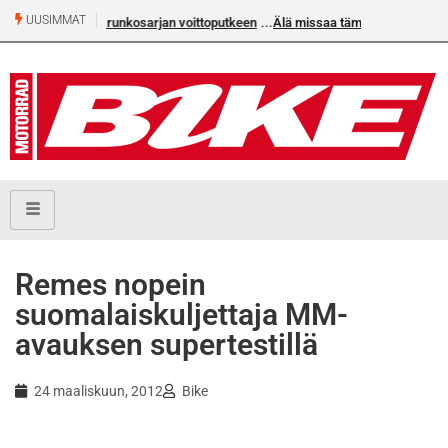
UUSIMMAT
rjan voittoputkeen
Älä missaa tämän kesän suurta Bike-
numeroa!
Remes nopein
suomalaiskuljettaja MM-
avauksen supertestillä
24 maaliskuun, 2012
Bike