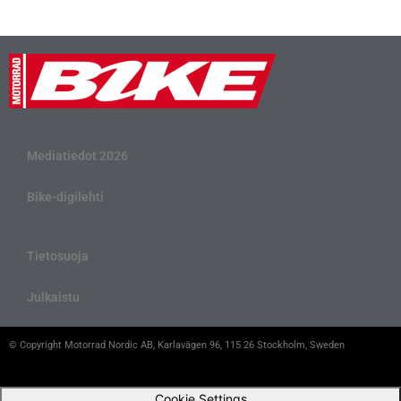
Mediatiedot 2026
Bike-digilehti
Tietosuoja
Julkaistu
© Copyright Motorrad Nordic AB, Karlavägen 96, 115 26 Stockholm, Sweden
Cookie Settings