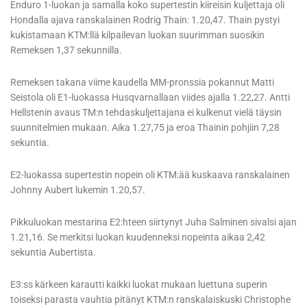
Enduro 1-luokan ja samalla koko supertestin kiireisin kuljettaja oli
Hondalla ajava ranskalainen Rodrig Thain: 1.20,47. Thain pystyi
kukistamaan KTM:llä kilpailevan luokan suurimman suosikin
Remeksen 1,37 sekunnilla.
Remeksen takana viime kaudella MM-pronssia pokannut Matti
Seistola oli E1-luokassa Husqvarnallaan viides ajalla 1.22,27. Antti
Hellstenin avaus TM:n tehdaskuljettajana ei kulkenut vielä täysin
suunnitelmien mukaan. Aika 1.27,75 ja eroa Thainin pohjiin 7,28
sekuntia.
E2-luokassa supertestin nopein oli KTM:ää kuskaava ranskalainen
Johnny Aubert lukemin 1.20,57.
Pikkuluokan mestarina E2:hteen siirtynyt Juha Salminen sivalsi ajan
1.21,16. Se merkitsi luokan kuudenneksi nopeinta aikaa 2,42
sekuntia Aubertista.
E3:ss kärkeen karautti kaikki luokat mukaan luettuna superin
toiseksi parasta vauhtia pitänyt KTM:n ranskalaiskuski Christophe