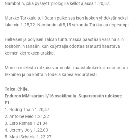
Nambotin, joka pysäytti prologilla kellot ajassa 1.20,57.
Markko Tarkkala tuli Betan puikoissa ison luokan yhdeksänneksi
lukemin 1.25,72. Nambotin oli 5,15 sekuntia Tarkkalaa nopeampi.
Helteisen ja pölyisen Talcan tuntumassa päästään varsinaisiin
tositoimiin tänään, kun kuljettajia odottaa taatusti haastava
kolmen kierroksen urakka.
Monien mielestä ratkaisevammaksi maastokokeeksi muodostuu
tekninen ja paikoittain todella kapea endurotesti.
Talca, Chile.
Enduron MM-sarjan 1/16 osakilpailu. Superstestin tulokset:
E1:
1. Rodrig Thain 1.20,47
2. Antoine Meo 1.21,32
3. Eero Remes 1.21,84
4. Jeremy Joly 1.22,03
5. Matti Seistola 1.22.27