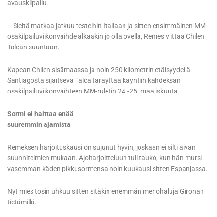
avauskilpailu.
– Sieltä matkaa jatkuu testeihin Italiaan ja sitten ensimmäinen MM-
osakilpailuviikonvaihde alkaakin jo olla ovella, Remes viittaa Chilen
Talcan suuntaan.
Kapean Chilen sisämaassa ja noin 250 kilometrin etäisyydellä
Santiagosta sijaitseva Talca täräyttää käyntiin kahdeksan
osakilpailuviikonvaihteen MM-ruletin 24.-25. maaliskuuta.
Sormi ei haittaa enää
suuremmin ajamista
Remeksen harjoituskausi on sujunut hyvin, joskaan ei silti aivan
suunnitelmien mukaan. Ajoharjoitteluun tuli tauko, kun hän mursi
vasemman käden pikkusormensa noin kuukausi sitten Espanjassa.
Nyt mies tosin uhkuu sitten sitäkin enemmän menohaluja Gironan
tietämillä.