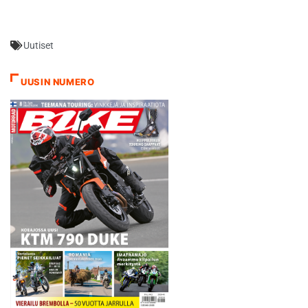
reilun minuutin jääneenä ja
ennakkosuosikkina
kolmanneksi Hämeenlinnan
Nuorten…
moottorikerhon Petri
Uutiset
Pohjamo yli kolme minuuttia
Tarkkalalle jääneenä.
Tarkkalan takana
UUSIN NUMERO
yleiskilpailun toiseksi nopein
oli KTM-kuljettaja Eero
Remes jääden Betaa
käskevälle Tarkkalalle 13
sekuntia.…