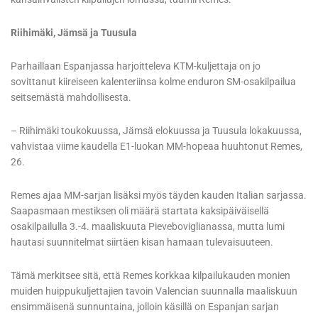
Riihimäki, Jämsä ja Tuusula
Parhaillaan Espanjassa harjoitteleva KTM-kuljettaja on jo
sovittanut kiireiseen kalenteriinsa kolme enduron SM-osakilpailua
seitsemästä mahdollisesta.
– Riihimäki toukokuussa, Jämsä elokuussa ja Tuusula lokakuussa,
vahvistaa viime kaudella E1-luokan MM-hopeaa huuhtonut Remes,
26.
Remes ajaa MM-sarjan lisäksi myös täyden kauden Italian sarjassa.
Saapasmaan mestiksen oli määrä startata kaksipäiväisellä
osakilpailulla 3.-4. maaliskuuta Pieveboviglianassa, mutta lumi
hautasi suunnitelmat siirtäen kisan hamaan tulevaisuuteen.
Tämä merkitsee sitä, että Remes korkkaa kilpailukauden monien
muiden huippukuljettajien tavoin Valencian suunnalla maaliskuun
ensimmäisenä sunnuntaina, jolloin käsillä on Espanjan sarjan