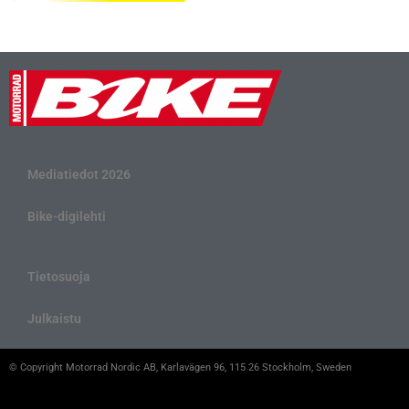
Mediatiedot 2026
Bike-digilehti
Tietosuoja
Julkaistu
© Copyright Motorrad Nordic AB, Karlavägen 96, 115 26 Stockholm, Sweden