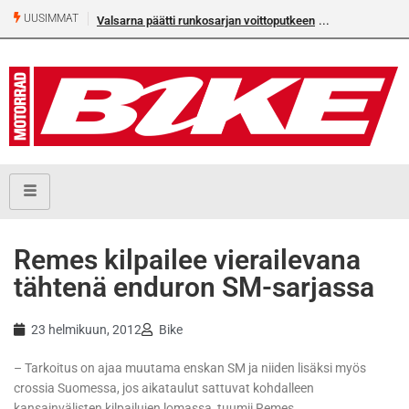
UUSIMMAT
Valsarna päätti runkosarjan voittoputkeen
Älä missaa täm
numeroa!
Remes kilpailee vierailevana
tähtenä enduron SM-sarjassa
23 helmikuun, 2012
Bike
– Tarkoitus on ajaa muutama enskan SM ja niiden lisäksi myös
crossia Suomessa, jos aikataulut sattuvat kohdalleen
kansainvälisten kilpailujen lomassa, tuumii Remes.