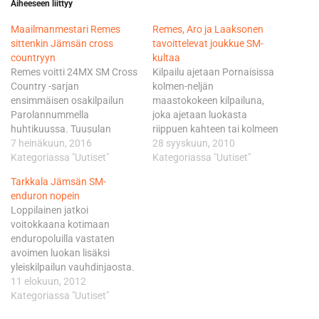
Aiheeseen liittyy
Maailmanmestari Remes
Remes, Aro ja Laaksonen
sittenkin Jämsän cross
tavoittelevat joukkue SM-
countryyn
kultaa
Remes voitti 24MX SM Cross
Kilpailu ajetaan Pornaisissa
Country -sarjan
kolmen-neljän
ensimmäisen osakilpailun
maastokokeen kilpailuna,
Parolannummella
joka ajetaan luokasta
huhtikuussa. Tuusulan
riippuen kahteen tai kolmeen
Moottorikerhon edustaja
7 heinäkuun, 2016
kertaan. Kilpailukeskus
28 syyskuun, 2010
lähtee myös Jämsään
Kategoriassa "Uutiset"
toimii Pornaisten
Kategoriassa "Uutiset"
ennakkosuosikkina. -
keskustassa Kuusiston
Tarkkala Jämsän SM-
Unohdin vain ilmoittautua
nuorisotiloissa. Kansallisen
enduron nopein
kisaan, kun oli MM-sarjan
luokituksen mukaan
Loppilainen jatkoi
kiireitä Espanjassa.
kilpailussa on kaikki luokat
voitokkaana kotimaan
Järjestäjät ottivat minut
(A, B, C, V40 ja V50), joten
enduropoluilla vastaten
vielä mukaan, joten pääsen
kuljettajat ilmoittautuvat
avoimen luokan lisäksi
yrittämään voittoa, Remes
kilpailuun normaalisti oman
yleiskilpailun vauhdinjaosta.
kertoi hyväntuulisena. -
luokituksensa mukaisesti.
Tarkkalan takana avoimen
11 elokuun, 2012
Kisaaminen on aina
Ilmoittautumisaika päättyy
luokan toiseksi ajoi Tuusulan
Kategoriassa "Uutiset"
tehokasta treeniä MM-sarjaa
30.9.2010 klo 23:59. Lauri
moottorikerhon Jari Mattila
varten. Tavoitteeni on…
Pohjonen