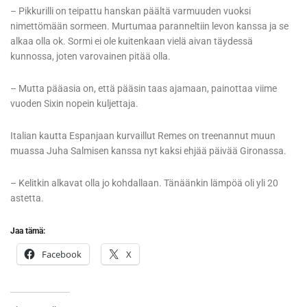
– Pikkurilli on teipattu hanskan päältä varmuuden vuoksi
nimettömään sormeen. Murtumaa paranneltiin levon kanssa ja se
alkaa olla ok. Sormi ei ole kuitenkaan vielä aivan täydessä
kunnossa, joten varovainen pitää olla.
– Mutta pääasia on, että pääsin taas ajamaan, painottaa viime
vuoden Sixin nopein kuljettaja.
Italian kautta Espanjaan kurvaillut Remes on treenannut muun
muassa Juha Salmisen kanssa nyt kaksi ehjää päivää Gironassa.
– Kelitkin alkavat olla jo kohdallaan. Tänäänkin lämpöä oli yli 20
astetta.
Jaa tämä:
Facebook
X