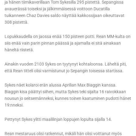
ja hänen tiimikaverillaan Tom Sykesilla 295 pistettä. Sepangissa
avauerässä toiseksi ja jälkimmäisessä voittoon Ducatilla
tuikanneen Chaz Davies saldo näyttää kakkossijaan oikeuttavat
308 pistettä.
Lopukkaudella on jaossa enää 150 pisteen potti. Rean MM-kulta on
siis enää vain parin pinnan päässä ja ajamalla ei sitä ainakaan
häneltä riistetä.
Ainakin vuoden 2103 Sykes on tyytynyt kohtaloonsa. Läheltä piti,
että Rean titteli olisi varmistunut jo Sepangin toisessa startissa.
Sykes näet kolaroi erän alussa Aprilian Max Biaggin kanssa.
Biaggin kisa päättyi siihen, mutta Sykes teki sijalta 16 raivokkaan
nousun jo seitsemänneksi, kunnes toinen kaatuminen pudotti hänet
19:nneksi.
Pettynyt Sykes ylitti maalilinjan loppujen lopulta sijalla 14.
Rean mestaruus olisi ratkennut, mikäli hän olisi voittanut myös