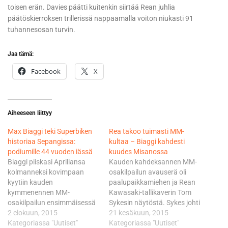
toisen erän. Davies päätti kuitenkin siirtää Rean juhlia
päätöskierroksen trillerissä nappaamalla voiton niukasti 91
tuhannesosan turvin.
Jaa tämä:
Facebook
X
Aiheeseen liittyy
Max Biaggi teki Superbiken
Rea takoo tuimasti MM-
historiaa Sepangissa:
kultaa – Biaggi kahdesti
podiumille 44 vuoden iässä
kuudes Misanossa
Biaggi piiskasi Apriliansa
Kauden kahdeksannen MM-
kolmanneksi kovimpaan
osakilpailun avauserä oli
kyytiin kauden
paalupaikkamiehen ja Rean
kymmenennen MM-
Kawasaki-tallikaverin Tom
osakilpailun ensimmäisessä
Sykesin näytöstä. Sykes johti
kisaerässä Sepangin radalla.
2 elokuun, 2015
21 kierroksen kisaa alusta
21 kesäkuun, 2015
Podiumsijoitus oli pitkän
Kategoriassa "Uutiset"
loppuun tervehtien
Kategoriassa "Uutiset"