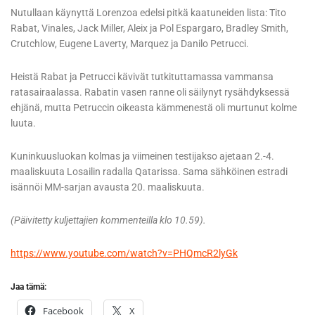
Nutullaan käynyttä Lorenzoa edelsi pitkä kaatuneiden lista: Tito
Rabat, Vinales, Jack Miller, Aleix ja Pol Espargaro, Bradley Smith,
Crutchlow, Eugene Laverty, Marquez ja Danilo Petrucci.
Heistä Rabat ja Petrucci kävivät tutkituttamassa vammansa
ratasairaalassa. Rabatin vasen ranne oli säilynyt rysähdyksessä
ehjänä, mutta Petruccin oikeasta kämmenestä oli murtunut kolme
luuta.
Kuninkuusluokan kolmas ja viimeinen testijakso ajetaan 2.-4.
maaliskuuta Losailin radalla Qatarissa. Sama sähköinen estradi
isännöi MM-sarjan avausta 20. maaliskuuta.
(Päivitetty kuljettajien kommenteilla klo 10.59).
https://www.youtube.com/watch?v=PHQmcR2lyGk
Jaa tämä:
Facebook
X