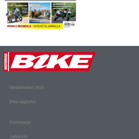
Mediatiedot 2026
Bike-digilehti
Tietosuoja
Julkaistu