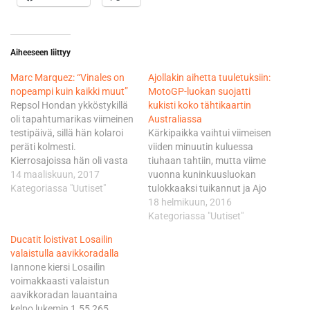
Aiheeseen liittyy
Marc Marquez: “Vinales on
Ajollakin aihetta tuuletuksiin:
nopeampi kuin kaikki muut”
MotoGP-luokan suojatti
Repsol Hondan ykköstykillä
kukisti koko tähtikaartin
oli tapahtumarikas viimeinen
Australiassa
testipäivä, sillä hän kolaroi
Kärkipaikka vaihtui viimeisen
peräti kolmesti.
viiden minuutin kuluessa
Kierrosajoissa hän oli vasta
tiuhaan tahtiin, mutta viime
kymmenenneksi nopein.
14 maaliskuun, 2017
vuonna kuninkuusluokan
"Olen tyytyväinen siihen, että
Kategoriassa "Uutiset"
tulokkaaksi tuikannut ja Ajo
löysin täällä kuitenkin ihan
Motorsportin mittavaan
18 helmikuun, 2016
hyvän ajorytmin. Mutta
organisaatioon kuuluva
Kategoriassa "Uutiset"
eiväthän nämä testit
Vinales piti pintansa, sekä
Ducatit loistivat Losailin
sujuneet ihan kuten olisimme
häntä hiillostaneen
valaistulla aavikkoradalla
toivoneet", Marques sanoi
tähtikaartin takanaan
Iannone kiersi Losailin
MotoGP.comilla. "Kaaduin
loppuun asti. Jo
voimakkaasti valaistun
kolmesti. Jarrutuksessa tuli
keskiviikkona pyöräänsä
aavikkoradan lauantaina
ensin jotakin ihmeellistä
vuolaasti kehunut Vinales
kelpo lukemin 1.55,265.