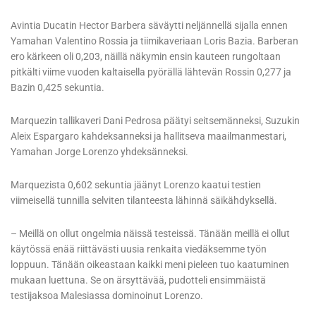
Avintia Ducatin Hector Barbera säväytti neljännellä sijalla ennen
Yamahan Valentino Rossia ja tiimikaveriaan Loris Bazia. Barberan
ero kärkeen oli 0,203, näillä näkymin ensin kauteen rungoltaan
pitkälti viime vuoden kaltaisella pyörällä lähtevän Rossin 0,277 ja
Bazin 0,425 sekuntia.
Marquezin tallikaveri Dani Pedrosa päätyi seitsemänneksi, Suzukin
Aleix Espargaro kahdeksanneksi ja hallitseva maailmanmestari,
Yamahan Jorge Lorenzo yhdeksänneksi.
Marquezista 0,602 sekuntia jäänyt Lorenzo kaatui testien
viimeisellä tunnilla selviten tilanteesta lähinnä säikähdyksellä.
– Meillä on ollut ongelmia näissä testeissä. Tänään meillä ei ollut
käytössä enää riittävästi uusia renkaita viedäksemme työn
loppuun. Tänään oikeastaan kaikki meni pieleen tuo kaatuminen
mukaan luettuna. Se on ärsyttävää, pudotteli ensimmäistä
testijaksoa Malesiassa dominoinut Lorenzo.