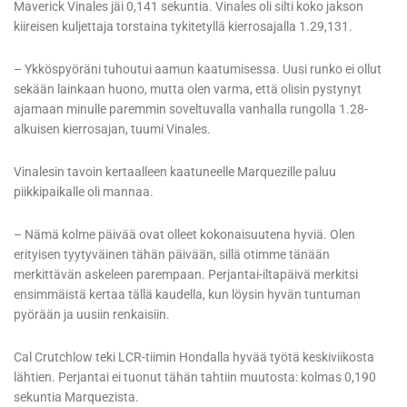
Maverick Vinales jäi 0,141 sekuntia. Vinales oli silti koko jakson
kiireisen kuljettaja torstaina tykitetyllä kierrosajalla 1.29,131.
– Ykköspyöräni tuhoutui aamun kaatumisessa. Uusi runko ei ollut
sekään lainkaan huono, mutta olen varma, että olisin pystynyt
ajamaan minulle paremmin soveltuvalla vanhalla rungolla 1.28-
alkuisen kierrosajan, tuumi Vinales.
Vinalesin tavoin kertaalleen kaatuneelle Marquezille paluu
piikkipaikalle oli mannaa.
– Nämä kolme päivää ovat olleet kokonaisuutena hyviä. Olen
erityisen tyytyväinen tähän päivään, sillä otimme tänään
merkittävän askeleen parempaan. Perjantai-iltapäivä merkitsi
ensimmäistä kertaa tällä kaudella, kun löysin hyvän tuntuman
pyörään ja uusiin renkaisiin.
Cal Crutchlow teki LCR-tiimin Hondalla hyvää työtä keskiviikosta
lähtien. Perjantai ei tuonut tähän tahtiin muutosta: kolmas 0,190
sekuntia Marquezista.