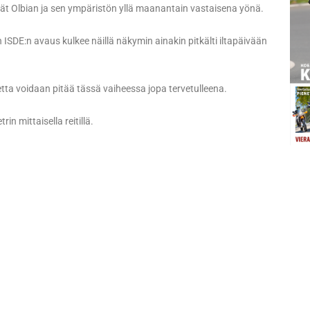
ivät Olbian ja sen ympäristön yllä maanantain vastaisena yönä.
ISDE:n avaus kulkee näillä näkymin ainakin pitkälti iltapäivään
tta voidaan pitää tässä vaiheessa jopa tervetulleena.
n mittaisella reitillä.