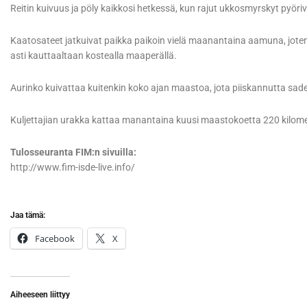
Reitin kuivuus ja pöly kaikkosi hetkessä, kun rajut ukkosmyrskyt pyör
Kaatosateet jatkuivat paikka paikoin vielä maanantaina aamuna, joten 
asti kauttaaltaan kostealla maaperällä.
Aurinko kuivattaa kuitenkin koko ajan maastoa, jota piiskannutta sade
Kuljettajian urakka kattaa manantaina kuusi maastokoetta 220 kilometri
Tulosseuranta FIM:n sivuilla:
http://www.fim-isde-live.info/
Jaa tämä:
Facebook
X
Aiheeseen liittyy