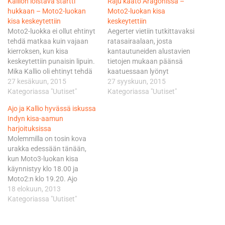
Kallion loistava startti
Raju kaato Aragonissa –
hukkaan – Moto2-luokan
Moto2-luokan kisa
kisa keskeytettiin
keskeytettiin
Moto2-luokka ei ollut ehtinyt
Aegerter vietiin tutkittavaksi
tehdä matkaa kuin vajaan
ratasairaalaan, josta
kierroksen, kun kisa
kantautuneiden alustavien
keskeytettiin punaisin lipuin.
tietojen mukaan päänsä
Mika Kallio oli ehtinyt tehdä
kaatuessaan lyönyt
siinä vaiheessa ruudusta 15
27 kesäkuun, 2015
kuljettaja on kunnossa.
27 syyskuun, 2015
upean nousun
Kategoriassa "Uutiset"
Kilpailu oli määrä ajaa 21
Kategoriassa "Uutiset"
yhdeksänneksi. Kisan
kierroksen mittaisena.
Ajo ja Kallio hyvässä iskussa
keskeyttäminen johtui
Uusintastartin myötä se
Indyn kisa-aamun
avausmutkan kolaroinnista,
typistyy 14 kierroksen
harjoituksissa
jonka seurauksena Luis
mittaiseksi. Uusinstasartti
Molemmilla on tosin kova
Salom kaatui. Salomin pyörä
käynnistyy klo 13.45. Ajo
urakka edessään tänään,
syttyi sen jälkeen tuleen
Motorsportin Johann
kun Moto3-luokan kisa
radan turva-alueella.
Zarcolla on mahdollisuudet
käynnistyy klo 18.00 ja
Rytäkässä oli kuitenkin
saavuttaa
Moto2:n klo 19.20. Ajo
jäänyt romun lisäksi…
maailmanmestaruus jo
lähtee kauden yhdeksänteen
18 elokuun, 2013
Aragonissa. Mika Kallio
MM-osakilpailuun ruudusta
Kategoriassa "Uutiset"
puolestaan ajaa
24 ja Kallio ruudusta 15.
debyyttikisansa
Ohituspaikat ovat
qatarilaisessa QMMF-