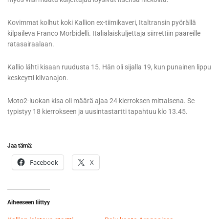
Kovimmat kolhut koki Kallion ex-tiimikaveri, Italtransin pyörällä
kilpaileva Franco Morbidelli. Italialaiskuljettaja siirrettiin paareille
ratasairaalaan.
Kallio lähti kisaan ruudusta 15. Hän oli sijalla 19, kun punainen lippu
keskeytti kilvanajon.
Moto2-luokan kisa oli määrä ajaa 24 kierroksen mittaisena. Se
typistyy 18 kierrokseen ja uusintastartti tapahtuu klo 13.45.
Jaa tämä:
Facebook
X
Aiheeseen liittyy