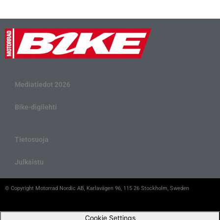
Mediatiedot 2026
Bike-digilehti
Tietosuoja
Julkaistu
© Copyright Motorrad Nordic AB, Karlavägen 96, 115 26 Stockholm, Sweden
Cookie Settings