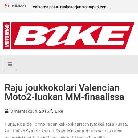
UUSIMMAT
Valsarna päätti runkosarjan voittoputkeen
Raju joukkokolari Valencian
Moto2-luokan MM-finaalissa
8 marraskuun, 2015
Bike
Hurja, Ricardo Tormo-radan kakkoskaarteen rytäkkä sai alkunsa,
kun Hafizh Syahrin kaatui. Syahrinin kaatumisen seurauksena
myös viisi muuta kuljettajaa löysivät itsensä hiekoilta.