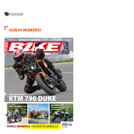
Indianapolisin pidoltaan
tiimissä.…
pulmallisella radalla
Uutiset
tunnetusti kortilla. Ajo
viimeisteli warm up’issa
lukemat 1.49,065.
UUSIN NUMERO
Kierrosaika on hänen tähän
mennessä parhaansa. Aika-
ajossa 4,2…