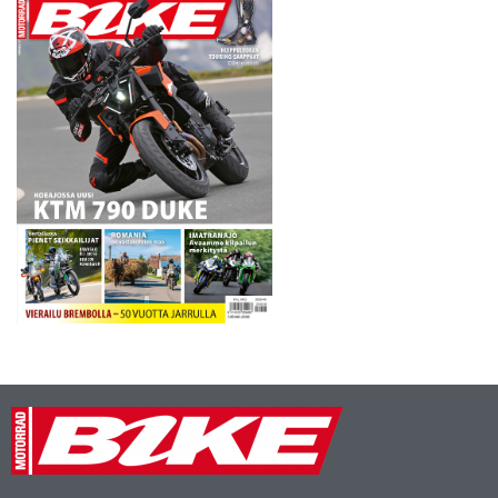
toiseen erään. Avauserässä
hän kiirehti oman tiiminsä
Hondalla viidenneksi…