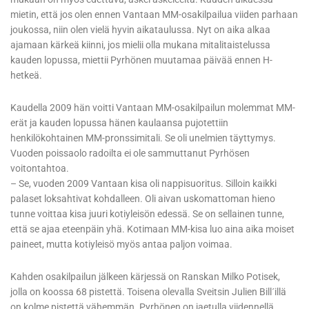
mietin, että jos olen ennen Vantaan MM-osakilpailua viiden parhaan
joukossa, niin olen vielä hyvin aikataulussa. Nyt on aika alkaa
ajamaan kärkeä kiinni, jos mielii olla mukana mitalitaistelussa
kauden lopussa, miettii Pyrhönen muutamaa päivää ennen H-
hetkeä.
Kaudella 2009 hän voitti Vantaan MM-osakilpailun molemmat MM-
erät ja kauden lopussa hänen kaulaansa pujotettiin
henkilökohtainen MM-pronssimitali. Se oli unelmien täyttymys.
Vuoden poissaolo radoilta ei ole sammuttanut Pyrhösen
voitontahtoa.
– Se, vuoden 2009 Vantaan kisa oli nappisuoritus. Silloin kaikki
palaset loksahtivat kohdalleen. Oli aivan uskomattoman hieno
tunne voittaa kisa juuri kotiyleisön edessä. Se on sellainen tunne,
että se ajaa eteenpäin yhä. Kotimaan MM-kisa luo aina aika moiset
paineet, mutta kotiyleisö myös antaa paljon voimaa.
Kahden osakilpailun jälkeen kärjessä on Ranskan Milko Potisek,
jolla on koossa 68 pistettä. Toisena olevalla Sveitsin Julien Bill´illä
on kolme pistettä vähemmän. Pyrhönen on jaetulla viidennellä