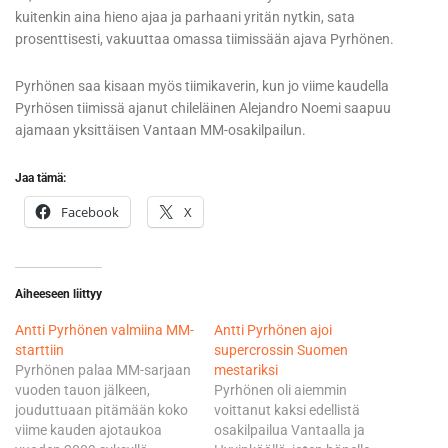
kuitenkin aina hieno ajaa ja parhaani yritän nytkin, sata
prosenttisesti, vakuuttaa omassa tiimissään ajava Pyrhönen.
Pyrhönen saa kisaan myös tiimikaverin, kun jo viime kaudella
Pyrhösen tiimissä ajanut chileläinen Alejandro Noemi saapuu
ajamaan yksittäisen Vantaan MM-osakilpailun.
Jaa tämä:
Facebook
X
Aiheeseen liittyy
Antti Pyrhönen valmiina MM-
Antti Pyrhönen ajoi
starttiin
supercrossin Suomen
Pyrhönen palaa MM-sarjaan
mestariksi
vuoden tauon jälkeen,
Pyrhönen oli aiemmin
jouduttuaan pitämään koko
voittanut kaksi edellistä
viime kauden ajotaukoa
osakilpailua Vantaalla ja