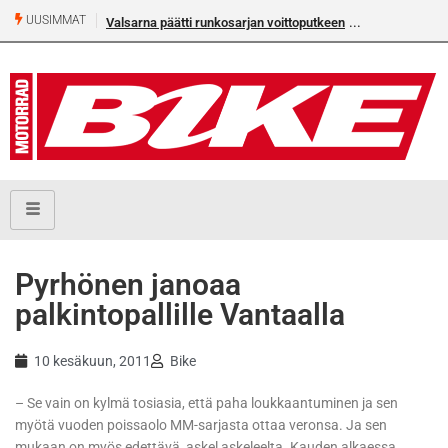
UUSIMMAT
Valsarna päätti runkosarjan voittoputkeen
Pyrhönen janoaa
palkintopallille Vantaalla
10 kesäkuun, 2011
Bike
– Se vain on kylmä tosiasia, että paha loukkaantuminen ja sen
myötä vuoden poissaolo MM-sarjasta ottaa veronsa. Ja sen
mukaan on myös edettävä, askel askeleelta. Kauden alkaessa