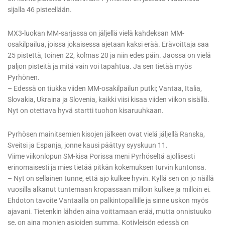
sijalla 46 pisteellään.
MX3-luokan MM-sarjassa on jäljellä vielä kahdeksan MM-
osakilpailua, joissa jokaisessa ajetaan kaksi erää. Erävoittaja saa
25 pistettä, toinen 22, kolmas 20 ja niin edes päin. Jaossa on vielä
paljon pisteitä ja mitä vain voi tapahtua. Ja sen tietää myös
Pyrhönen.
– Edessä on tiukka viiden MM-osakilpailun putki; Vantaa, Italia,
Slovakia, Ukraina ja Slovenia, kaikki viisi kisaa viiden viikon sisällä.
Nyt on otettava hyvä startti tuohon kisaruuhkaan.
Pyrhösen mainitsemien kisojen jälkeen ovat vielä jäljellä Ranska,
Sveitsi ja Espanja, jonne kausi päättyy syyskuun 11.
Viime viikonlopun SM-kisa Porissa meni Pyrhöseltä ajollisesti
erinomaisesti ja mies tietää pitkän kokemuksen turvin kuntonsa.
– Nyt on sellainen tunne, että ajo kulkee hyvin. Kyllä sen on jo näillä
vuosilla alkanut tuntemaan kropassaan milloin kulkee ja milloin ei.
Ehdoton tavoite Vantaalla on palkintopallille ja sinne uskon myös
ajavani. Tietenkin lähden aina voittamaan erää, mutta onnistuuko
se, on aina monien asioiden summa. Kotiyleisön edessä on