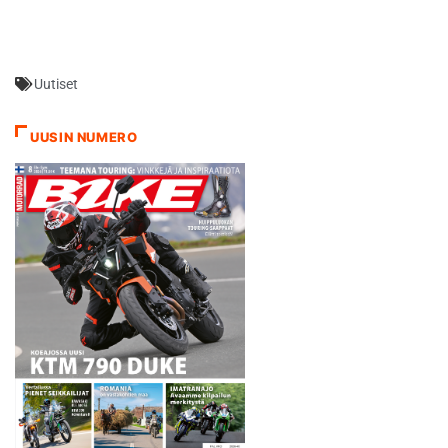
rikkaampi nuorukainen. Hän
saa päätökseen
ensimmäisen MM-kautensa,
joka on tarjonnut huikean
Uutiset
määrän kokemusta ja
lukemattomia kilometrejä
ympäri maailman. “Tuntuu
UUSIN NUMERO
aika oudolta, että tämä on jo
kauden viimeinen kisa.
Lopulta aika…