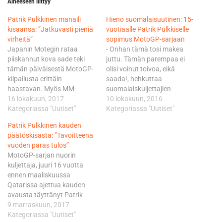
Aiheeseen liittyy
Patrik Pulkkinen manaili
Hieno suomalaisuutinen: 15-
kisaansa: ”Jatkuvasti pieniä
vuotiaalle Patrik Pulkkiselle
virheitä”
sopimus MotoGP-sarjaan
Japanin Motegin rataa
- Onhan tämä tosi makea
piiskannut kova sade teki
juttu. Tämän parempaa ei
tämän päiväisestä MotoGP-
olisi voinut toivoa, eikä
kilpailusta erittäin
saada!, hehkuttaa
haastavan. Myös MM-
suomalaiskuljettajien
debyyttikauttaan ajava
16 lokakuun, 2017
edustuksen lajin
10 lokakuun, 2016
Suomen Patrik Pulkkinen oli
Kategoriassa "Uutiset"
parrasvaloihin palauttava
Kategoriassa "Uutiset"
vaikeuksissa haastavissa
Pulkkinen. Pulkkinen omaa
Patrik Pulkkinen kauden
olosuhteissa, mutta onnistui
nuoresta iästään huolimatta
päätöskisasta: ”Tavoitteena
silti tuomaan itsensä maaliin
jo mittavan kansainvälisen
vuoden paras tulos”
liukkaalla radalla. Peugeot
kokemuksen. Pulkkisella on
MotoGP-sarjan nuorin
MC Saxoprintin kuljettaja oli
takanaan kaksi kautta
kuljettaja, juuri 16 vuotta
maalissa 22. "Minulla ei ollut
arvostetussa ja MotoGP-
ennen maaliskuussa
hyvää tuntumaa pyörään
sarjan yhteydessä
Qatarissa ajettua kauden
kisan aikana ja oli erittäin
ajettavassa Red Bull Rookies
avausta täyttänyt Patrik
vaikea nähdä…
Cupissa, jonne hänet
Pulkkinen, on viikonlopun
9 marraskuun, 2017
ehdittiin hyväksyä myös
jälkeen yhtä kokemusta
Kategoriassa "Uutiset"
ensi…