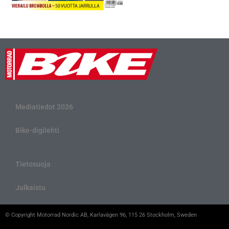
Mediatiedot 2026
Bike-digilehti
Tietosuoja
Julkaistu
© Copyright Motorrad Nordic AB, Karlavägen 96, 115 26 Stockholm, Sweden