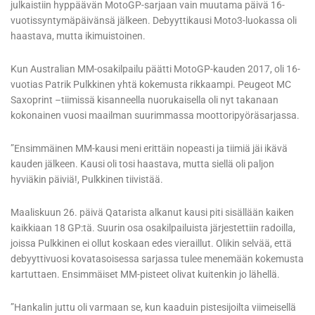
julkaistiin hyppäävän MotoGP-sarjaan vain muutama päivä 16-
vuotissyntymäpäivänsä jälkeen. Debyyttikausi Moto3-luokassa oli
haastava, mutta ikimuistoinen.
Kun Australian MM-osakilpailu päätti MotoGP-kauden 2017, oli 16-
vuotias Patrik Pulkkinen yhtä kokemusta rikkaampi. Peugeot MC
Saxoprint –tiimissä kisanneella nuorukaisella oli nyt takanaan
kokonainen vuosi maailman suurimmassa moottoripyöräsarjassa.
”Ensimmäinen MM-kausi meni erittäin nopeasti ja tiimiä jäi ikävä
kauden jälkeen. Kausi oli tosi haastava, mutta siellä oli paljon
hyviäkin päiviä!, Pulkkinen tiivistää.
Maaliskuun 26. päivä Qatarista alkanut kausi piti sisällään kaiken
kaikkiaan 18 GP:tä. Suurin osa osakilpailuista järjestettiin radoilla,
joissa Pulkkinen ei ollut koskaan edes vieraillut. Olikin selvää, että
debyyttivuosi kovatasoisessa sarjassa tulee menemään kokemusta
kartuttaen. Ensimmäiset MM-pisteet olivat kuitenkin jo lähellä.
”Hankalin juttu oli varmaan se, kun kaaduin pistesijoilta viimeisellä