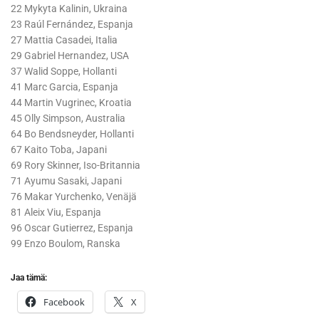
22 Mykyta Kalinin, Ukraina
23 Raúl Fernández, Espanja
27 Mattia Casadei, Italia
29 Gabriel Hernandez, USA
37 Walid Soppe, Hollanti
41 Marc Garcia, Espanja
44 Martin Vugrinec, Kroatia
​45 Olly Simpson, Australia
64 Bo Bendsneyder, Hollanti
67 Kaito Toba, Japani
69 Rory Skinner, Iso-Britannia
71 Ayumu Sasaki, Japani
76 Makar Yurchenko, Venäjä
81 Aleix Viu, Espanja
96 Oscar Gutierrez, Espanja
99 Enzo Boulom, Ranska
Jaa tämä:
Facebook
X