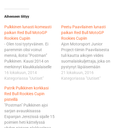
Aiheeseen liittyy
Pulkkinen lunasti komeasti
Peetu Paavilainen lunasti
paikan Red Bull MotoGP
paikan Red Bull MotoGP
Rookies Cupiin
Rookies Cupiin
- Olen tosi tyytyväinen. Ei
Ajon Motorsport Junior
paremmin olisi voinut
Project-tiimin Paavilaisesta
mennä, iloitsi ”Postman”
tuli kautta aikojen viides
Pulkkinen. Kausi 2014 on
suomalaiskuljettaja, joka on
merkinnyt klaukkalalaiselle
pystynyt läpäisemään
lahjakkuudelle lopullista
16 lokakuun, 2014
MotoGP-sarjan yhteydessä
21 lokakuun, 2016
läpimurtoa kansainväliseen
Kategoriassa "Uutiset"
ajettavan talenttien sarjan
Kategoriassa "Uutiset"
tietoisuuteen. Pulkkinen
tunnetusti äärimmäisen
Patrik Pulkkinen korkkasi
voitti Moriwaki 250 Junior
tiheän valintaseulan.
Red Bull Rookies Cupin
Cupin Euroopan
Aiemmin vastaavaan ovat
pisteillä
mestaruuden ja hankki sen
yltäneet Niklas Ajo, Joakim
"Postman" Pulkkinen ajoi
kruunuksi siis paikan
Niemi, Felix Nässi ja Patrik
sarjan avauskisassa
arvostettuun, KTM:n Moto3-
Pulkkinen. Kolmipäiväinen
Espanjan Jerezissä sijalle 15
luokan pyörillä ajettavaan
valintaleiri järjestettiin
poimien heti kättelyssä
Rookies Cupiin. Ajo
Espanjan Quadizissa, jossa