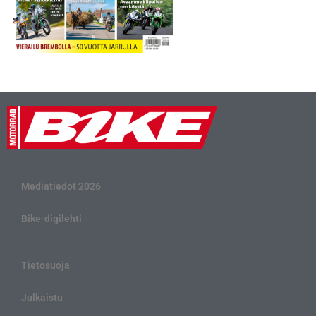
Mediatiedot 2026
Bike-digilehti
Tietosuoja
Julkaistu