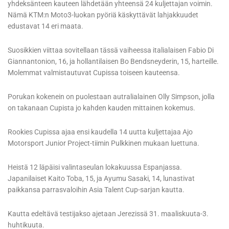
yhdeksänteen kauteen lähdetään yhteensä 24 kuljettajan voimin.
Nämä KTM:n Moto3-luokan pyöriä käskyttävät lahjakkuudet
edustavat 14 eri maata.
Suosikkien viittaa sovitellaan tässä vaiheessa italialaisen Fabio Di
Giannantonion, 16, ja hollantilaisen Bo Bendsneyderin, 15, harteille.
Molemmat valmistautuvat Cupissa toiseen kauteensa.
Porukan kokenein on puolestaan autralialainen Olly Simpson, jolla
on takanaan Cupista jo kahden kauden mittainen kokemus.
Rookies Cupissa ajaa ensi kaudella 14 uutta kuljettajaa Ajo
Motorsport Junior Project-tiimin Pulkkinen mukaan luettuna.
Heistä 12 läpäisi valintaseulan lokakuussa Espanjassa.
Japanilaiset Kaito Toba, 15, ja Ayumu Sasaki, 14, lunastivat
paikkansa parrasvaloihin Asia Talent Cup-sarjan kautta.
Kautta edeltävä testijakso ajetaan Jerezissä 31. maaliskuuta-3.
huhtikuuta.