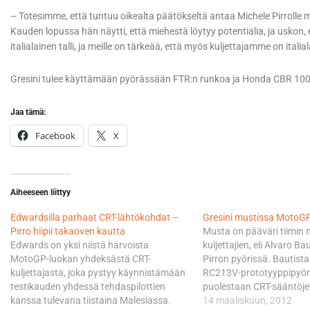
– Totesimme, että tuntuu oikealta päätökseltä antaa Michele Pirrolle 
Kauden lopussa hän näytti, että miehestä löytyy potentialia, ja uskon, 
italialainen talli, ja meille on tärkeää, että myös kuljettajamme on italia
Gresini tulee käyttämään pyörässään FTR:n runkoa ja Honda CBR 100
Jaa tämä:
Facebook
X
Aiheeseen liittyy
Edwardsilla parhaat CRT-lähtökohdat –
Gresini mustissa MotoG
Pirro hiipii takaoven kautta
Musta on pääväri tiimin
Edwards on yksi niistä harvoista
kuljettajien, eli Alvaro Ba
MotoGP-luokan yhdeksästä CRT-
Pirron pyörissä. Bautista
kuljettajasta, joka pystyy käynnistämään
RC213V-prototyyppipyöräl
testikauden yhdessä tehdaspilottien
puolestaan CRT-sääntöje
kanssa tulevana tiistaina Malesiassa.
FTR-Hondalla, jota vauhd
14 maaliskuun, 2012