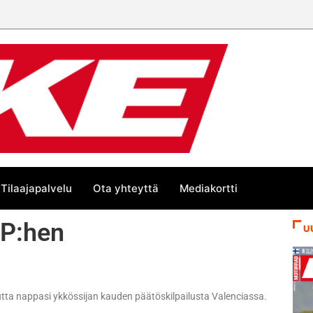
Tilaajapalvelu
Ota yhteyttä
Mediakortti
GP:hen
U
mutta nappasi ykkössijan kauden päätöskilpailusta Valenciassa.