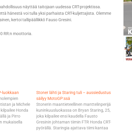
mahdollisuus näyttää taitojaan uudessa CRT-projektissa.
että hänestä voi tulla yksi parhaista CRT-kuljettajista. Olemme
lainen, kertoi tallipäällikkö Fauso Gresini.
0 RR:n moottoria.
P-luokkaan
Stoner lähti ja Staring tuli – aussiedustus
 molempien
säilyy MotoGP:ssä
utistan ja Michele
Stonerin maantieteellinen manttelinperijä
 kilpailee Honda
kuninkuusluokassa on Bryan Staring, 25,
lä ja Pirro
joka kilpailee ensi kaudella Fausto
n mukaisella
Gresinin johtaman tiimin FTR Honda CRT-
ittaa Ten
pyörällä. Staringia ajattava tiimi kantaa