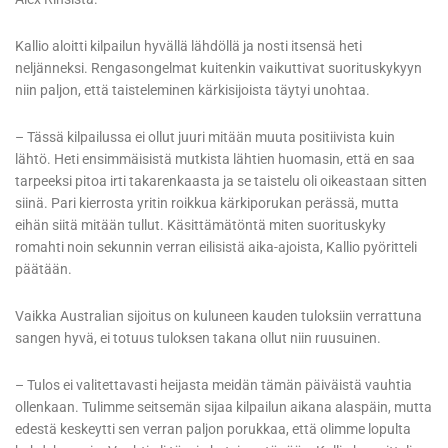
Kallio aloitti kilpailun hyvällä lähdöllä ja nosti itsensä heti
neljänneksi. Rengasongelmat kuitenkin vaikuttivat suorituskykyyn
niin paljon, että taisteleminen kärkisijoista täytyi unohtaa.
– Tässä kilpailussa ei ollut juuri mitään muuta positiivista kuin
lähtö. Heti ensimmäisistä mutkista lähtien huomasin, että en saa
tarpeeksi pitoa irti takarenkaasta ja se taistelu oli oikeastaan sitten
siinä. Pari kierrosta yritin roikkua kärkiporukan perässä, mutta
eihän siitä mitään tullut. Käsittämätöntä miten suorituskyky
romahti noin sekunnin verran eilisistä aika-ajoista, Kallio pyöritteli
päätään.
Vaikka Australian sijoitus on kuluneen kauden tuloksiin verrattuna
sangen hyvä, ei totuus tuloksen takana ollut niin ruusuinen.
– Tulos ei valitettavasti heijasta meidän tämän päiväistä vauhtia
ollenkaan. Tulimme seitsemän sijaa kilpailun aikana alaspäin, mutta
edestä keskeytti sen verran paljon porukkaa, että olimme lopulta