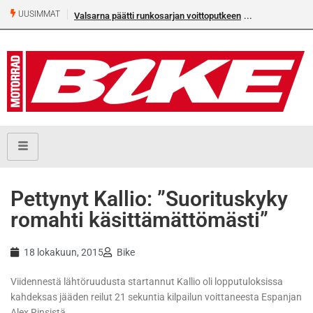
UUSIMMAT
Valsarna päätti runkosarjan voittoputkeen
Pettynyt Kallio: ”Suorituskyky
romahti käsittämättömästi”
18 lokakuun, 2015
Bike
Viidennestä lähtöruudusta startannut Kallio oli lopputuloksissa
kahdeksas jääden reilut 21 sekuntia kilpailun voittaneesta Espanjan
Alex Rinsistä.