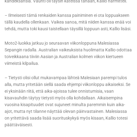
kahdeksansia. Vauhti oli täysin kateissa tänään, Kallio harmitteli.
– Ilmeisesti tämä renkaiden kanssa painiminen ei ota loppuakseen
tällä kaudella ollenkaan. Vaikea sanoa, mitä niiden kanssa enää voi
tehdä, mutta toki kausi taistellaan täysillä loppuun asti, Kallio lisäsi.
Moto2-luokka jatkuu jo seuraavan viikonloppuna Malesiassa
Sepangin radalla. Australian vaikeuksista huolimatta Kallio odottaa
toiveikkaana tiiviin Aasian ja Australian kolmen viikon kiertueen
viimeistä kilpailua.
– Tietysti olisi ollut mukavampaa lähteä Malesiaan parempi tulos
alla, mutta yritetään siellä saada ehjempi viikonloppu aikaiseksi. Se
ei yksinään riitä, että aika-ajoissa tulee onnistumisia, vaan
kisavauhdin täytyy tietysti myös olla kohdallaan. Aikaisempina
vuosina kisapituudet ovat sujuneet minulta paremmin kuin aika-
ajot, mutta nyt tilanne näyttää olevan päinvastainen. Malesiassa
on yritettävä saada lisää suorituskykyä myös kisaan, Kallio totesi
päättäväisesti.