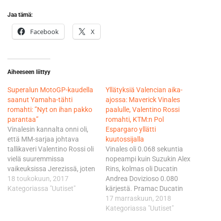
Jaa tämä:
Facebook
X
Aiheeseen liittyy
Superalun MotoGP-kaudella
Yllätyksiä Valencian aika-
saanut Yamaha-tähti
ajossa: Maverick Vinales
romahti: ”Nyt on ihan pakko
paalulle, Valentino Rossi
parantaa”
romahti, KTM:n Pol
Vinalesin kannalta onni oli,
Espargaro yllätti
että MM-sarjaa johtava
kuutossijalla
tallikaveri Valentino Rossi oli
Vinales oli 0.068 sekuntia
vielä suuremmissa
nopeampi kuin Suzukin Alex
vaikeuksissa Jerezissä, joten
Rins, kolmas oli Ducatin
ero on vain kaksi pistettä
18 toukokuun, 2017
Andrea Dovizioso 0.080
Rossin hyväksi. Hondan
Kategoriassa "Uutiset"
kärjestä. Pramac Ducatin
kaksikko Marc Marquez -
Danilo Petrucci oli neljäs,
17 marraskuun, 2018
Dani Pedrosa hengittää
Hondan Marc Marquez
Kategoriassa "Uutiset"
kuitenkin jo rajusti Yamaha-
viides ja Espargaro kuudes