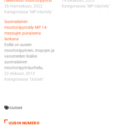
rakennetut moottoripyörät
19 lokakuun, 2023
26 marraskuun, 2022
Kategoriassa "MP näyttely"
Kategoriassa "MP näyttely"
Suomalainen
moottoripyöräily MP 14-
messujen punaisena
lankana
Esillä on uusien
moottoripyörien, mopojen ja
varusteiden lisäksi
suomalainen
moottoripyöräurheilu,
moottoripyöräily ja pyörien
22 elokuun, 2013
rakentaminen. MP-messujen
Kategoriassa "Uutiset"
Petrol Circus Custom Bike
Show¹hun voi jo nyt
ilmoittaa rakennettuja
pyöriä. - MP 14 -messut
Uutiset
esittelee suomalaisen
motoristin maailman.
Messuilla voi tutustua
UUSIN NUMERO
vauhdikkaisiin