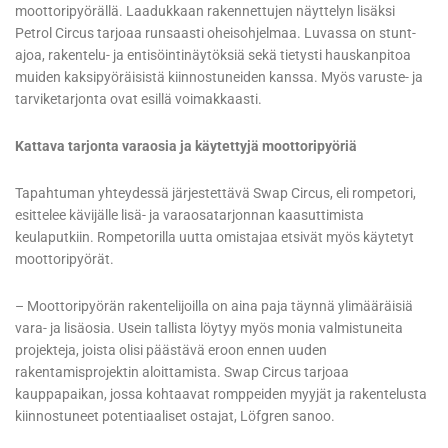
moottoripyörällä. Laadukkaan rakennettujen näyttelyn lisäksi
Petrol Circus tarjoaa runsaasti oheisohjelmaa. Luvassa on stunt-
ajoa, rakentelu- ja entisöintinäytöksiä sekä tietysti hauskanpitoa
muiden kaksipyöräisistä kiinnostuneiden kanssa. Myös varuste- ja
tarviketarjonta ovat esillä voimakkaasti.
Kattava tarjonta varaosia ja käytettyjä moottoripyöriä
Tapahtuman yhteydessä järjestettävä Swap Circus, eli rompetori,
esittelee kävijälle lisä- ja varaosatarjonnan kaasuttimista
keulaputkiin. Rompetorilla uutta omistajaa etsivät myös käytetyt
moottoripyörät.
– Moottoripyörän rakentelijoilla on aina paja täynnä ylimääräisiä
vara- ja lisäosia. Usein tallista löytyy myös monia valmistuneita
projekteja, joista olisi päästävä eroon ennen uuden
rakentamisprojektin aloittamista. Swap Circus tarjoaa
kauppapaikan, jossa kohtaavat romppeiden myyjät ja rakentelusta
kiinnostuneet potentiaaliset ostajat, Löfgren sanoo.