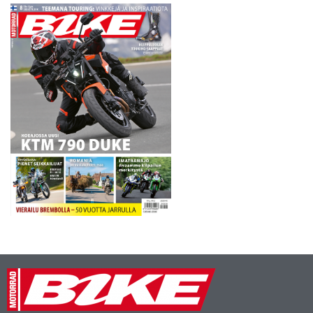
moottoriurheilulajeihin,
löytää uusia
moottoripyöräreittejä ja
ennen kaikkea tutustua
laajaan moottoripyörä-,
mopo- ja…