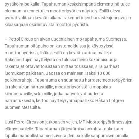
pysäköintipaikalla. Tapahtuman keskeisimpänä elementtinä tulee
olemaan rakennettujen moottoripyörien näyttely. Esillä olevat
pyörät valitaan kevään aikana rakennettujen harrasteajoneuvojen
kilpasarjaan osallistuvista moottoripyöristä.
– Petrol Circus on aivan uudenlainen mp-tapahtuma Suomessa.
Tapahtuman pääpaino on kustomoiduissa ja käytetyissä
moottoripyörissä, lisäksi esillä on kevään uutuusmalleja.
Rakennettujen näyttelystä on tulossa hieno kokonaisuus ja
rakentajat ottavat toisistaan mittaa tosissaan, sillä parhaat
luomukset palkitaan. Jaossa on maineen lisäksi 10 000 
palkintorahoja. Tapahtuma on suunnattu harrastemoottoripyörien
ja rakentelun harrastajille, moottoripyöristä ja mopoista
kiinnostuneille, sekä niille, jotka haaveilevat uudesta
harrastuksesta, kertoo näyttelyryhmäpäällikkö Håkan Löfgren
Suomen Messuilta.
Uusi Petrol Circus on jatkoa sen veljen, MP Moottoripyörämessujen,
elämyspuolelle. Tapahtuman järjestämisajankohta toukokuun
lopulla mahdollistaa messuvieraiden paikalle saapumisen omalla