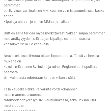
paremmat
edellytykset varsinaiseen MM-kauteen valmistautumisessa, koska
sarjan
kilpailuja ajetaan jo ennen MM-sarjan alkua.
Brittien sarja tarjoaa myös merkittävästi Saksan sarjaa paremman
medianäkyvyyden, sillä sarjan kilpailuja esitetään usealla
kansainvälisellä TV-kanavalla.
Neuvotteluissa siirrosta ollaan loppusuoralla. Tässä vaiheessa
mukana on
kaksi tiimiä, toinen Sveitsistä ja toinen Englannista. Lopullista
päätöstä
tiimivalinnasta odotetaan kahden viikon sisällä.
Tällä kaudella Pekka Päivärinta voitti kolmannen
maailmanmestaruutensa
ratamoottoripyöräilyn sivuvaunuluokassa, sekä Saksan IDM
mestaruuden