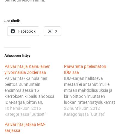
parinaan Adolf Hänni.
Jaa tämä:
Facebook
X
Aiheeseen liittyy
Päivärinta ja Kainulainen
Päivärinta pitelemätön
ylivoimaisia Zolderissa
IDM:ssä
Päivärinta/Kainulainen
IDM-sarjan hallitseva
peittosi sunnuntain
mestari ei antanut muille
ensimmäisessä 15
mitään mahdollisuuksia ja
kierroksen kilpailulähdössä
kiri voittoon muuttaen
IDM-sarjaa johtavan,
luokan rataennätyslukemat
hallitsevan
10 heinäkuun, 2016
uudelle sekuntiluvulle. Duo
22 huhtikuun, 2012
maailmanmestariparin
Kategoriassa "Uutiset"
kiersi reilun nelikilometrisen
Kategoriassa "Uutiset"
Bennie Streuer/Geert Koerts
Euro Speedway-radan
Päivärinta jatkaa MM-
25 sekunnilla. oinen startti
parhaimmillaan aikaan
sarjassa
keskeytettiin kolarin vuoksi
1.44,844. Kolmannesta