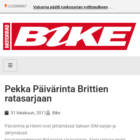
UUSIMMAT
Valsarna päätti runkosarjan voittoputkeen
Pekka Päivärinta Brittien
ratasarjaan
31 lokakuun, 2011
Bike
Päivärinta ja Hänni ovat jättämässä Saksan IDM sarjan ja
siirtymässä
kovatasoisempaan Britannian ratasarjaan. Sarja tarjoaa myös