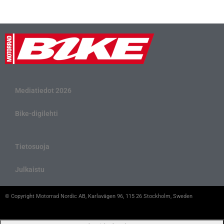
Mediatiedot 2026
Bike-digilehti
Tietosuoja
Julkaistu
© Copyright Motorrad Nordic AB, Karlavägen 96, 115 26 Stockholm, Sweden