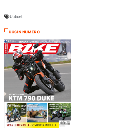
nousemaan nopeasti toiselle
sijalle, jossa ajoin kierrokselle
Uutiset
8. asti. Oikea käteni alkoi
mennä tuolloin tukkoon ja
jouduin antamaan pari sijaa
UUSIN NUMERO
periksi. Viimeisellä
kierroksella…