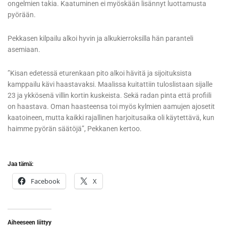
ongelmien takia. Kaatuminen ei myöskään lisännyt luottamusta
pyörään.
Pekkasen kilpailu alkoi hyvin ja alkukierroksilla hän paranteli
asemiaan.
”Kisan edetessä eturenkaan pito alkoi hävitä ja sijoituksista
kamppailu kävi haastavaksi. Maalissa kuitattiin tuloslistaan sijalle
23 ja ykkösenä villin kortin kuskeista. Sekä radan pinta että profiili
on haastava. Oman haasteensa toi myös kylmien aamujen ajosetit
kaatoineen, mutta kaikki rajallinen harjoitusaika oli käytettävä, kun
haimme pyörän säätöjä”, Pekkanen kertoo.
Jaa tämä:
Facebook
X
Aiheeseen liittyy