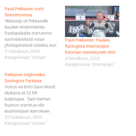
Pauli Pekkanen voitti
Snettertonissa
Ykkössija oli Pekkaselle
kauden ensimmäinen.
Paalupaikalta startannut
suomalaisässä nousi
Pauli Pekkanen: Paukku
yhteispisteissä toiseksi, kun
Racingista Imatranajon
sarjasta on ajamatta vielä
21 kesäkuun, 2009
historian menestynein tiimi
kuusi kilpailua. Johdossa on
Kategoriassa "Uutiset"
4 heinäkuun, 2023
Kelvin Reilly 23 pistettä
Kategoriassa "Imatranajo"
Pekkasen edellä.
Pekkanen neljänneksi
Snettertonin lauantain 20.6.
Donington Parkissa
kisassa In Moto Corsen 26-
Voiton vei britti Dave Wood.
vuotias suomalaispilotti jäi
Mukana oli 22 RR-
neljänneksi. Osittain
kuljettajaa. "Sain hieman
kaatosateessa käydyn
huonon startin ja olin
kilpailun voiton nappasi Sam
ensimmäisen kierroksen
Bishop. Näin Pauli Pekkanen
jälkeen sijalla 7.", kertoi
25 toukokuun, 2009
kommentoi voittoisaa…
suomalaispilotti sunnuntain
Kategoriassa "Uutiset"
kilpailun käynnistymisestä.
"Pääsin kuitenkin