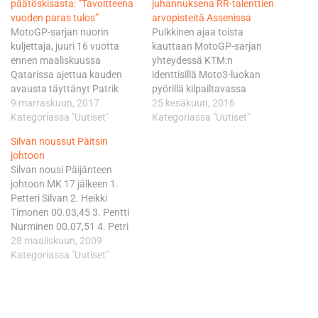
päätöskisasta: ”Tavoitteena
juhannuksena RR-talenttien
vuoden paras tulos”
arvopisteitä Assenissa
MotoGP-sarjan nuorin
Pulkkinen ajaa toista
kuljettaja, juuri 16 vuotta
kauttaan MotoGP-sarjan
ennen maaliskuussa
yhteydessä KTM:n
Qatarissa ajettua kauden
identtisillä Moto3-luokan
avausta täyttänyt Patrik
pyörillä kilpailtavassa
Pulkkinen, on viikonlopun
9 marraskuun, 2017
Rookies Cupissa. Kausi
25 kesäkuun, 2016
jälkeen yhtä kokemusta
Kategoriassa "Uutiset"
käynnistyi huhtikuun
Kategoriassa "Uutiset"
rikkaampi nuorukainen. Hän
loppupuolella kahdella
Silvan noussut Päitsin
saa päätökseen
kisalla Espanjan Jerezissä ja
johtoon
ensimmäisen MM-kautensa,
myös Assenissa on jaossa
Silvan nousi Päijänteen
joka on tarjonnut huikean
tuplapisteet lauantain ja
johtoon MK 17 jälkeen 1.
määrän kokemusta ja
sunnuntain kisojen
Petteri Silvan 2. Heikki
lukemattomia kilometrejä
muodossa. Cupissa sijaan
Timonen 00.03,45 3. Pentti
ympäri maailman. “Tuntuu
17 oikeuttavat kaksi pistettä
Nurminen 00.07,51 4. Petri
aika oudolta, että tämä on jo
Jerezistä poiminut Pulkkinen
Pohjamo 00.30,77 5.
28 maaliskuun, 2009
kauden viimeinen kisa.
näyttää pääsevän
Tuomas Ahonen 01.05,53 6.
Kategoriassa "Uutiset"
Lopulta aika…
alkuhankaluuksien jälkeen
Olli Turma 01.14,89 7. Marko
taas juonesta kiinni. Assenin
Leponiemi 01.57,40 8. Jari
aika-ajossa…
Pulkkinen 02.41,63 9. Janne
Suominen 03.29,12 10. Roni