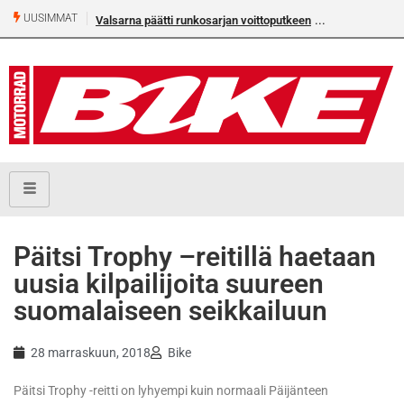
UUSIMMAT
Valsarna päätti runkosarjan voittoputkeen
Päitsi Trophy –reitillä haetaan
uusia kilpailijoita suureen
suomalaiseen seikkailuun
28 marraskuun, 2018
Bike
Päitsi Trophy -reitti on lyhyempi kuin normaali Päijänteen