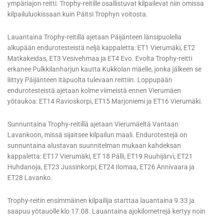
ympäriajon reitti. Trophy-reitille osallistuvat kilpailevat niin omissa
kilpailuluokissaan kuin Päitsi Trophyn voitosta.
Lauantaina Trophy-reitillä ajetaan Päijänteen länsipuolella
alkupään endurotesteistä neljä kappaletta: ET1 Vierumäki, ET2
Matkakeidas, ET3 Vesivehmaa ja ET4 Evo. Evolta Trophy-reitti
erkanee Pulkkilanharjun kautta Kukkolan mäelle, jonka jälkeen se
liittyy Päijänteen itäpuolta tulevaan reittiin. Loppupään
endurotesteistä ajetaan kolme viimeistä ennen Vierumäen
yötaukoa: ET14 Ravioskorpi, ET15 Marjoniemi ja ET16 Vierumäki.
Sunnuntaina Trophy-reitillä ajetaan Vierumäeltä Vantaan
Lavankoon, missä sijaitsee kilpailun maali. Endurotestejä on
sunnuntaina alustavan suunnitelman mukaan kahdeksan
kappaletta: ET17 Vierumäki, ET 18 Pälli, ET19 Ruuhijärvi, ET21
Huhdanoja, ET23 Jussinkorpi, ET24 Ilomaa, ET26 Annivaara ja
ET28 Lavanko.
Trophy-reitin ensimmäinen kilpailija starttaa lauantaina 9.33 ja
saapuu yötauolle klo 17.08. Lauantaina ajokilometrejä kertyy noin