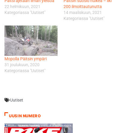
Päitsi ajetaan ilman yleisöä
Päitsin suosio huikea – liki
22 helmikuun, 2021
200 ilmoittautunutta
Kategoriassa "Uutiset"
14 maaliskuun, 2021
Kategoriassa "Uutiset"
Mopolla Päitsin ympäri
31 joulukuun, 2020
Kategoriassa "Uutiset"
Uutiset
UUSIN NUMERO