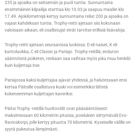
235 ja ajoaika on seitsemän ja puoli tuntia. Sunnuntaina
ensimmäinen kilpailija starttaa klo 10.03 ja saapuu maaliin klo
17.49. Ajokilometrejä kertyy sunnuntaina reilut 200 ja ajoaika on
vajaat kahdeksan tuntia. Trophy-reitti ajetaan siis kokonaan
valoisaan aikaan, eli osallistujat eivät tarvitse erillisiä lisävaloja.
Trophy-reitti ajetaan seuraavissa luokissa: D eli naiset, K eli
kuntoluokka, C eli Classic ja Pariajo. Trophy-reitillä, enduron
säännöistä poiketen, renkaan saa vaihtaa myös joku muu henkilö
kuin kuljettaja itse.
Pariajossa kaksi kuljettajaa ajavat yhdessä, ja halutessaan ensi
kertaa Päitsille osallistuva kuski voi esimerkiksi lähteä
kokeneemman kuljettajan kaveriksi.
Päitsi Trophy -reitillä huoltovälit ovat pääsääntöisesti
maksimissaan 60 kilometrin pituisia, poislukien siirtymäväli Evo-
Ravioskorpi, jolle kertyy pituutta 70 kilometriä. Kyseiselle välille on
syytä pukeutua lämpimästi.