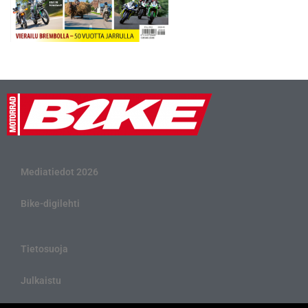
Mediatiedot 2026
Bike-digilehti
Tietosuoja
Julkaistu