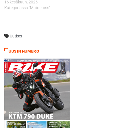
16 kesäkuun, 2026
”Kisakuljettajiemme…
Kategoriassa "Motocross"
Uutiset
UUSIN NUMERO