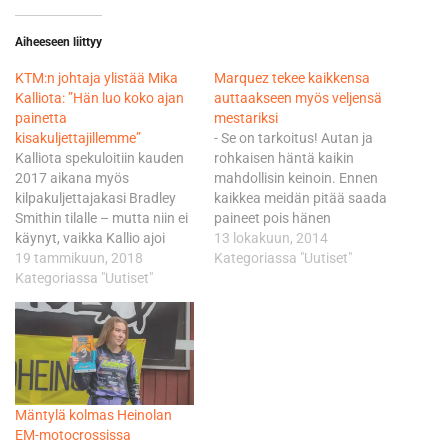
Aiheeseen liittyy
KTM:n johtaja ylistää Mika
Marquez tekee kaikkensa
Kalliota: ”Hän luo koko ajan
auttaakseen myös veljensä
painetta
mestariksi
kisakuljettajillemme”
- Se on tarkoitus! Autan ja
Kalliota spekuloitiin kauden
rohkaisen häntä kaikin
2017 aikana myös
mahdollisin keinoin. Ennen
kilpakuljettajakasi Bradley
kaikkea meidän pitää saada
Smithin tilalle – mutta niin ei
paineet pois hänen
käynyt, vaikka Kallio ajoi
harteiltaan. On tärkeää pitää
13 lokakuun, 2014
hienoja villin kortin kilpailuja.
19 tammikuun, 2018
hänet rauhallisena, korostaa
Kategoriassa "Uutiset"
Niitä hän ajaa myös ensi
Kategoriassa "Uutiset"
viiden viimeisen kauden
kaudella, mahdollisesti jopa
aikana neljä mestaruutta
kuusi. Beirer uskoo, että
saavuttanut Marquez.
Kallion jatkaminen
Hondalla kilpaileva Alex
testikuljettajan roolissa
Marquez johtaa Moto3-
vahvistaa entisestään tiimin
luokkaa 25 pisteellä Red Bull
kehitystyötä ja tekee
KTM Ajo-tiimin Jack Milleriin,
Mäntylä kolmas Heinolan
KTM:stä pitkällä tähtäimellä
kun kaudesta…
EM-motocrossissa
entistä paremman.