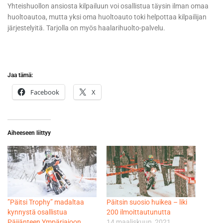
Yhteishuollon ansiosta kilpailuun voi osallistua täysin ilman omaa
huoltoautoa, mutta yksi oma huoltoauto toki helpottaa kilpailijan
järjestelyitä. Tarjolla on myös haalarihuolto-palvelu.
Jaa tämä:
Facebook
X
Aiheeseen liittyy
”Päitsi Trophy” madaltaa
Päitsin suosio huikea – liki
kynnystä osallistua
200 ilmoittautunutta
Päijänteen Ympäriajoon
14 maaliskuun, 2021