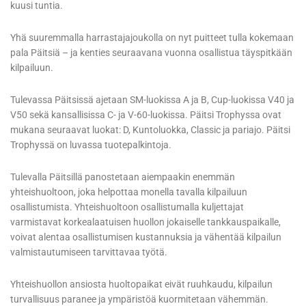
kuusi tuntia.
Yhä suuremmalla harrastajajoukolla on nyt puitteet tulla kokemaan
pala Päitsiä – ja kenties seuraavana vuonna osallistua täyspitkään
kilpailuun.
Tulevassa Päitsissä ajetaan SM-luokissa A ja B, Cup-luokissa V40 ja
V50 sekä kansallisissa C- ja V-60-luokissa. Päitsi Trophyssa ovat
mukana seuraavat luokat: D, Kuntoluokka, Classic ja pariajo. Päitsi
Trophyssä on luvassa tuotepalkintoja.
Tulevalla Päitsillä panostetaan aiempaakin enemmän
yhteishuoltoon, joka helpottaa monella tavalla kilpailuun
osallistumista. Yhteishuoltoon osallistumalla kuljettajat
varmistavat korkealaatuisen huollon jokaiselle tankkauspaikalle,
voivat alentaa osallistumisen kustannuksia ja vähentää kilpailun
valmistautumiseen tarvittavaa työtä.
Yhteishuollon ansiosta huoltopaikat eivät ruuhkaudu, kilpailun
turvallisuus paranee ja ympäristöä kuormitetaan vähemmän.