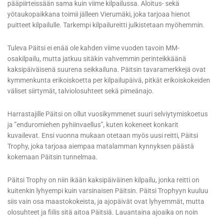
pääpiirteissään sama kuin viime kilpailussa. Aloitus- sekä
yötaukopaikkana toimii jälleen Vierumäki, joka tarjoaa hienot
puitteet kilpailulle. Tarkempi kilpailureitti julkistetaan myöhemmin.
Tuleva Päitsi ei enää ole kahden viime vuoden tavoin MM-
osakilpailu, mutta jatkuu sitäkin vahvemmin perinteikkäänä
kaksipäiväisenä suurena seikkailuna. Päitsin tavaramerkkejä ovat
kymmenkunta erikoiskoetta per kilpailupäivä, pitkät erikoiskokeiden
väliset siirtymät, talviolosuhteet sekä pimeänajo.
Harrastajille Päitsi on ollut vuosikymmenet suuri selviytymiskoetus
ja ”enduromiehen pyhiinvaellus”, kuten kokeneet konkarit
kuvailevat. Ensi vuonna mukaan otetaan myös uusi reitti, Päitsi
Trophy, joka tarjoaa aiempaa matalamman kynnyksen päästä
kokemaan Päitsin tunnelmaa.
Päitsi Trophy on niin ikään kaksipäiväinen kilpailu, jonka reitti on
kuitenkin lyhyempi kuin varsinaisen Päitsin. Päitsi Trophyyn kuuluu
siis vain osa maastokokeista, ja ajopäivät ovat lyhyemmät, mutta
olosuhteet ja fiilis sitä aitoa Päitsiä. Lauantaina ajoaika on noin