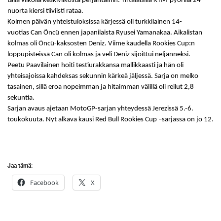
tällä viikolla keskiviikosta perjantaihin. Yhtäläisillä KTM-pyörillä 24
nuorta kiersi tiiviisti rataa.
Kolmen päivän yhteistuloksissa kärjessä oli turkkilainen 14-
vuotias Can Öncü ennen japanilaista Ryusei Yamanakaa. Aikalistan
kolmas oli Öncü-kaksosten Deniz. Viime kaudella Rookies Cup:n
loppupisteissä Can oli kolmas ja veli Deniz sijoittui neljänneksi.
Peetu Paavilainen hoiti testiurakkansa mallikkaasti ja hän oli
yhteisajoissa kahdeksas sekunnin kärkeä jäljessä. Sarja on melko
tasainen, sillä eroa nopeimman ja hitaimman välillä oli reilut 2,8
sekuntia.
Sarjan avaus ajetaan MotoGP-sarjan yhteydessä Jerezissä 5.-6.
toukokuuta. Nyt alkava kausi Red Bull Rookies Cup –sarjassa on jo 12.
Jaa tämä:
Facebook
X