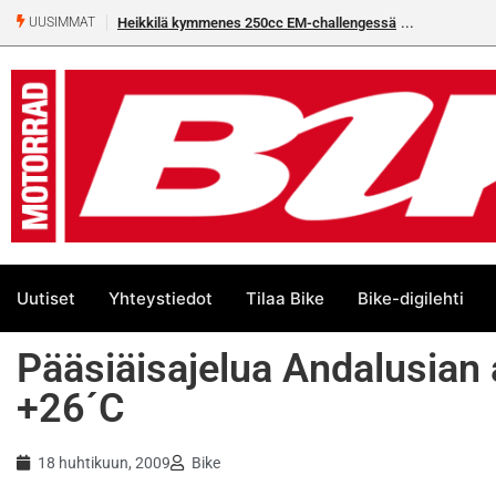
kkilä kymmenes 250cc EM-challengessä
Rantala flat trackin Euroopan Cupi
UUSIMMAT
Uutiset
Yhteystiedot
Tilaa Bike
Bike-digilehti
Pääsiäisajelua Andalusian 
+26´C
18 huhtikuun, 2009
Bike