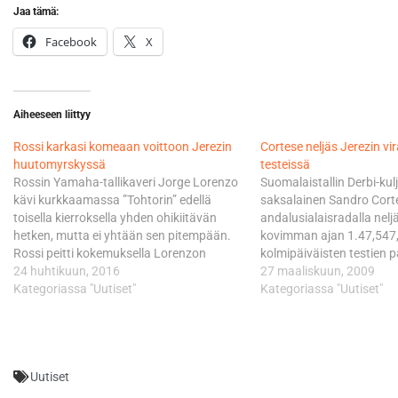
Jaa tämä:
Facebook
X
Aiheeseen liittyy
Rossi karkasi komeaan voittoon Jerezin
Cortese neljäs Jerezin vir
huutomyrskyssä
testeissä
Rossin Yamaha-tallikaveri Jorge Lorenzo
Suomalaistallin Derbi-kulj
kävi kurkkaamassa ”Tohtorin” edellä
saksalainen Sandro Cortes
toisella kierroksella yhden ohikiitävän
andalusialaisradalla nelj
hetken, mutta ei yhtään sen pitempään.
kovimman ajan 1.47,547, 
Rossi peitti kokemuksella Lorenzon
kolmipäiväisten testien p
hyökkäykset ja karkasi
24 huhtikuun, 2016
perjantaina. Hänen sveits
27 maaliskuun, 2009
vääjäämättömästi myös kaksi
Kategoriassa "Uutiset"
tiimikaverinsa Dominique
Kategoriassa "Uutiset"
peräkkäistä voittoa vyöllään Andalusiaan
paras aika syntyi puolest
saapuneelta Hondan Marc Marquezilta.
lukemin 1.48,824. - Kaik
Rossi oli karistanut Lorenzon jo 1,5
hyvät testit, jotka osoitti
sekunnin päähän, kun 27 kierroksen
olemme aikataulussa. Pe
Uutiset
kisasta oli ajettu…
kunnossa hyvän talvikaud
joten saimme…