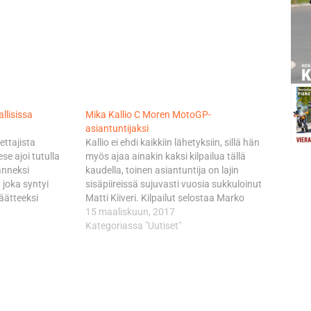
allisissa
Mika Kallio C Moren MotoGP-
asiantuntijaksi
ettajista
Kallio ei ehdi kaikkiin lähetyksiin, sillä hän
e ajoi tutulla
myös ajaa ainakin kaksi kilpailua tällä
änneksi
kaudella, toinen asiantuntija on lajin
joka syntyi
sisäpiireissä sujuvasti vuosia sukkuloinut
äätteeksi
Matti Kiiveri. Kilpailut selostaa Marko
iläisen
Terva-aho. "MotoGP on niin upea tv-laji
15 maaliskuun, 2017
 Aegerterin
kuin olla voi, vaikka Suomessa se on
Kategoriassa "Uutiset"
aan jo torstaina
jäänyt vähän muiden
en kaikkiaan
moottoriurheilulajien varjoon. On vauhtia
vat sen, että
ja niitä…
ruspaketti on
en jälkeen,