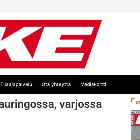
n mestari
Tilaajapalvelu
Ota yhteyttä
Mediakortti
auringossa, varjossa
U