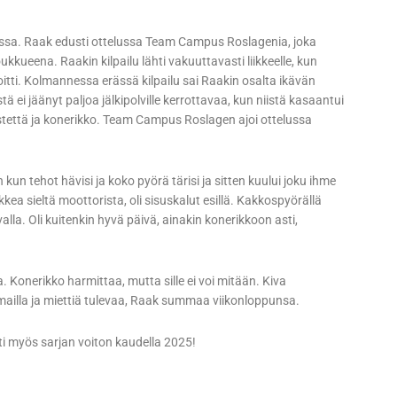
nassa. Raak edusti ottelussa Team Campus Roslagenia, joka
eena. Raakin kilpailu lähti vakuuttavasti liikkeelle, kun
itti. Kolmannessa erässä kilpailu sai Raakin osalta ikävän
ei jäänyt paljoa jälkipolville kerrottavaa, kun niistä kasaantui
pistettä ja konerikko. Team Campus Roslagen ajoi ottelussa
kun tehot hävisi ja koko pyörä tärisi ja sitten kuului joku ihme
kkea sieltä moottorista, oli sisuskalut esillä. Kakkospyörällä
alla. Oli kuitenkin hyvä päivä, ainakin konerikkoon asti,
 Konerikko harmittaa, mutta sille ei voi mitään. Kiva
ailla ja miettiä tulevaa, Raak summaa viikonloppunsa.
ti myös sarjan voiton kaudella 2025!