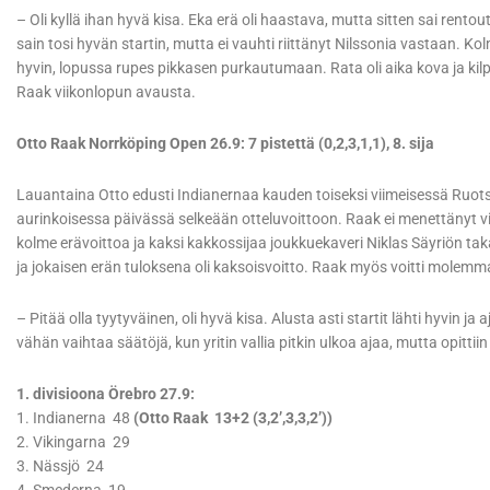
– Oli kyllä ihan hyvä kisa. Eka erä oli haastava, mutta sitten sai rento
sain tosi hyvän startin, mutta ei vauhti riittänyt Nilssonia vastaan. 
hyvin, lopussa rupes pikkasen purkautumaan. Rata oli aika kova ja kilp
Raak viikonlopun avausta.
Otto Raak Norrköping Open 26.9: 7 pistettä (0,2,3,1,1), 8. sija
Lauantaina Otto edusti Indianernaa kauden toiseksi viimeisessä Ruotsi
aurinkoisessa päivässä selkeään otteluvoittoon. Raak ei menettänyt v
kolme erävoittoa ja kaksi kakkossijaa joukkuekaveri Niklas Säyriön ta
ja jokaisen erän tuloksena oli kaksoisvoitto. Raak myös voitti molemmat 
– Pitää olla tyytyväinen, oli hyvä kisa. Alusta asti startit lähti hyvin ja 
vähän vaihtaa säätöjä, kun yritin vallia pitkin ulkoa ajaa, mutta opittii
1. divisioona Örebro 27.9:
1. Indianerna 48
(Otto Raak 13+2 (3,2’,3,3,2’))
2. Vikingarna 29
3. Nässjö 24