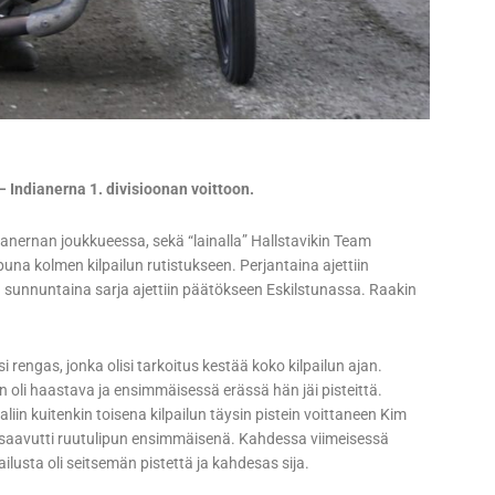
– Indianerna 1. divisioonan voittoon.
anernan joukkueessa, sekä “lainalla” Hallstavikin Team
una kolmen kilpailun rutistukseen. Perjantaina ajettiin
a sunnuntaina sarja ajettiin päätökseen Eskilstunassa. Raakin
i rengas, jonka olisi tarkoitus kestää koko kilpailun ajan.
uun oli haastava ja ensimmäisessä erässä hän jäi pisteittä.
liin kuitenkin toisena kilpailun täysin pistein voittaneen Kim
 saavutti ruutulipun ensimmäisenä. Kahdessa viimeisessä
lusta oli seitsemän pistettä ja kahdesas sija.