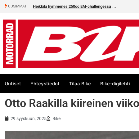
Heikkilä kymmenes 250cc EM-challengessä
Rantala flat
UUSIMMAT
Uutiset
Yhteystiedot
Tilaa Bike
Bike-digilehti
Otto Raakilla kiireinen vii
29 syyskuun, 2025
Bike