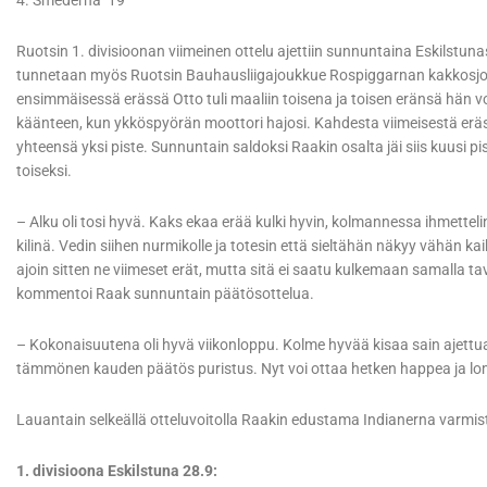
4. Smederna 19
Ruotsin 1. divisioonan viimeinen ottelu ajettiin sunnuntaina Eskilstu
tunnetaan myös Ruotsin Bauhausliigajoukkue Rospiggarnan kakkosjoukku
ensimmäisessä erässä Otto tuli maaliin toisena ja toisen eränsä hän vo
käänteen, kun ykköspyörän moottori hajosi. Kahdesta viimeisestä erästä 
yhteensä yksi piste. Sunnuntain saldoksi Raakin osalta jäi siis kuusi 
toiseksi.
– Alku oli tosi hyvä. Kaks ekaa erää kulki hyvin, kolmannessa ihmettelin 
kilinä. Vedin siihen nurmikolle ja totesin että sieltähän näkyy vähän kai
ajoin sitten ne viimeset erät, mutta sitä ei saatu kulkemaan samalla tav
kommentoi Raak sunnuntain päätösottelua.
– Kokonaisuutena oli hyvä viikonloppu. Kolme hyvää kisaa sain ajettua.
tämmönen kauden päätös puristus. Nyt voi ottaa hetken happea ja lom
Lauantain selkeällä otteluvoitolla Raakin edustama Indianerna varmis
1. divisioona Eskilstuna 28.9: