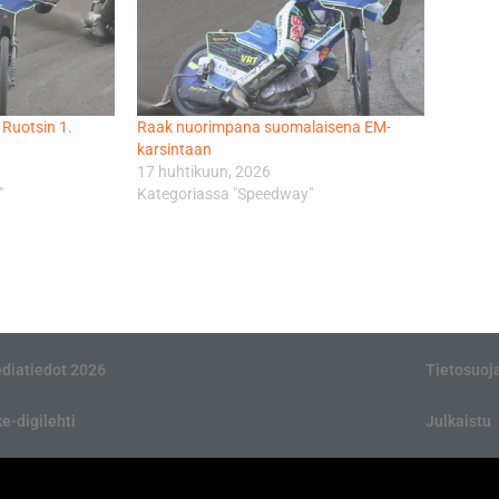
Ruotsin 1.
Raak nuorimpana suomalaisena EM-
karsintaan
17 huhtikuun, 2026
"
Kategoriassa "Speedway"
diatiedot 2026
Tietosuoj
ke-digilehti
Julkaistu