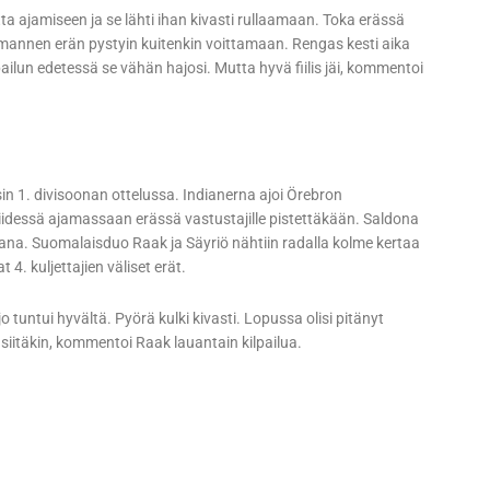
utta ajamiseen ja se lähti ihan kivasti rullaamaan. Toka erässä
Kolmannen erän pystyin kuitenkin voittamaan. Rengas kesti aika
ailun edetessä se vähän hajosi. Mutta hyvä fiilis jäi, kommentoi
n 1. divisoonan ottelussa. Indianerna ajoi Örebron
iidessä ajamassaan erässä vastustajille pistettäkään. Saldona
kana. Suomalaisduo Raak ja Säyriö nähtiin radalla kolme kertaa
4. kuljettajien väliset erät.
ajo tuntui hyvältä. Pyörä kulki kivasti. Lopussa olisi pitänyt
n siitäkin, kommentoi Raak lauantain kilpailua.