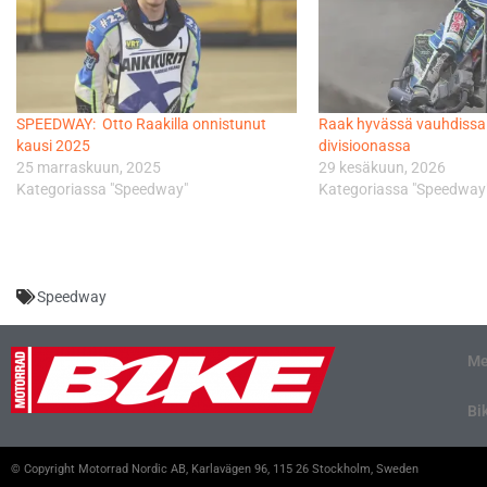
SPEEDWAY: Otto Raakilla onnistunut
Raak hyvässä vauhdissa 
kausi 2025
divisioonassa
25 marraskuun, 2025
29 kesäkuun, 2026
Kategoriassa "Speedway"
Kategoriassa "Speedway
Speedway
Me
Bi
© Copyright Motorrad Nordic AB, Karlavägen 96, 115 26 Stockholm, Sweden