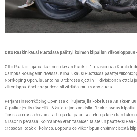
Otto Raakin kausi Ruotsissa päättyi kolmen kilpailun viikonloppuun 
Otto Raak on ajanut kuluneen kesän Ruotsin 1. divisioonaa Kumla Indi
Campus Roslagenin riveissä. Kilpailukausi Ruotsissa päättyi viikonlopp
Norrköping Open, lauantaina Örebrossa ajettiin 1. divisioonan ottelu j
viikonloppu länsi-naapurissa oli värikäs, mutta onnistunut.
Perjantain Norrköping Openissa oli kuljettajilla kokeilussa Anlaksen uus
Kilpailu ajettiin täydellä 16 kuljettajan kaaviolla. Raakin avaus kilpail
Toisessa erässä hyvän startin ja eka pään taistelun jälkeen hän tuli maa
Nilssonin perässä. Kolmannen erän tasaisen taistelun päätteksi Raak
erässään Raak oli kolmas. Lopputulos viikonlopun ensimmäisestä kilpai