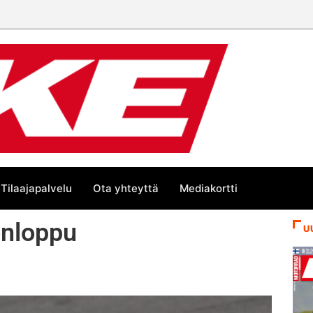
 trackin Euroopan Cupin mestari
Tilaajapalvelu
Ota yhteyttä
Mediakortti
konloppu
U