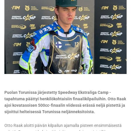
Puolan Torunissa järjestetty Speedway Ekstraliga Camp -
tapahtuma päättyi henkilökohtaisiin finaalikilpailuihin. Otto Raak
ajoi kovatasoisen 500cc-finaalin viidessä erässä neljä pistettä ja
sijoittui helteisessä Torunissa neljänneksitoista.
Otto Raak aloitti päivän kilpailun ajamalla pisteen ensimmäisestä