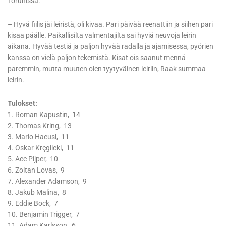
Torunissa.
– Hyvä fiilis jäi leiristä, oli kivaa. Pari päivää reenattiin ja siihen pari
kisaa päälle. Paikallisilta valmentajilta sai hyviä neuvoja leirin
aikana. Hyvää testiä ja paljon hyvää radalla ja ajamisessa, pyörien
kanssa on vielä paljon tekemistä. Kisat ois saanut mennä
paremmin, mutta muuten olen tyytyväinen leiriin, Raak summaa
leirin.
Tulokset:
1. Roman Kapustin, 14
2. Thomas Kring, 13
3. Mario Haeusl, 11
4. Oskar Kręglicki, 11
5. Ace Pijper, 10
6. Zoltan Lovas, 9
7. Alexander Adamson, 9
8. Jakub Malina, 8
9. Eddie Bock, 7
10. Benjamin Trigger, 7
11. Adam Karlsson, 6