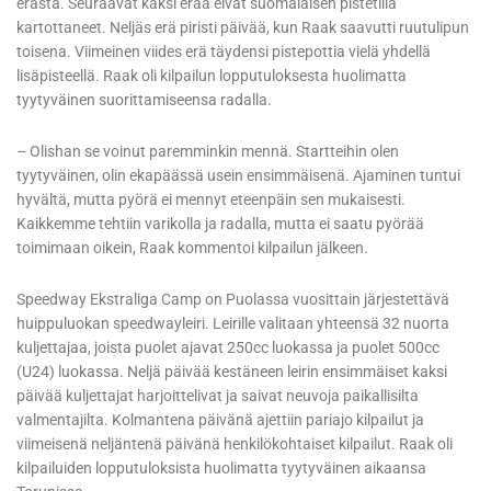
erästä. Seuraavat kaksi erää eivät suomalaisen pistetiliä
kartottaneet. Neljäs erä piristi päivää, kun Raak saavutti ruutulipun
toisena. Viimeinen viides erä täydensi pistepottia vielä yhdellä
lisäpisteellä. Raak oli kilpailun lopputuloksesta huolimatta
tyytyväinen suorittamiseensa radalla.
– Olishan se voinut paremminkin mennä. Startteihin olen
tyytyväinen, olin ekapäässä usein ensimmäisenä. Ajaminen tuntui
hyvältä, mutta pyörä ei mennyt eteenpäin sen mukaisesti.
Kaikkemme tehtiin varikolla ja radalla, mutta ei saatu pyörää
toimimaan oikein, Raak kommentoi kilpailun jälkeen.
Speedway Ekstraliga Camp on Puolassa vuosittain järjestettävä
huippuluokan speedwayleiri. Leirille valitaan yhteensä 32 nuorta
kuljettajaa, joista puolet ajavat 250cc luokassa ja puolet 500cc
(U24) luokassa. Neljä päivää kestäneen leirin ensimmäiset kaksi
päivää kuljettajat harjoittelivat ja saivat neuvoja paikallisilta
valmentajilta. Kolmantena päivänä ajettiin pariajo kilpailut ja
viimeisenä neljäntenä päivänä henkilökohtaiset kilpailut. Raak oli
kilpailuiden lopputuloksista huolimatta tyytyväinen aikaansa