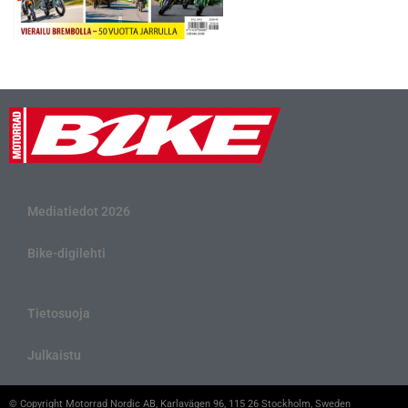
Mediatiedot 2026
Bike-digilehti
Tietosuoja
Julkaistu
© Copyright Motorrad Nordic AB, Karlavägen 96, 115 26 Stockholm, Sweden