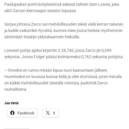
Paalupaikan poimi kotiyleisönsä edessä talteen Sam Lowes, joka
alitti Zarcon kierrosajan session lopussa.
Sarjaa johtava Zarco sai mahdollisuuden iskeä vielä kerran takaisin
ja kaikki vaikuttikin hyvältä, kunnes mies joutui hetkeä myöhemmin
sättimään itseään ykköskaarteen hiekoilla.
Lowesin pohja-ajaksi kirjattiin 2.26,740, josta Zarco jäi 0,399
sekuntia. Jonas Folger päätyi kolmanneksi 0,762 sekuntia pohjista.
– Onneksi en tunne mitään kipua tuon kaatumisen jälkeen.
Huomiseksi on luvassa kuivaa keliä ja olen eturivissä, joten minulla
on kaikki mahdollisuudet taistella voitosta, pudotteli Zarco
rauhallisena.
Jaa tämä:
Facebook
X