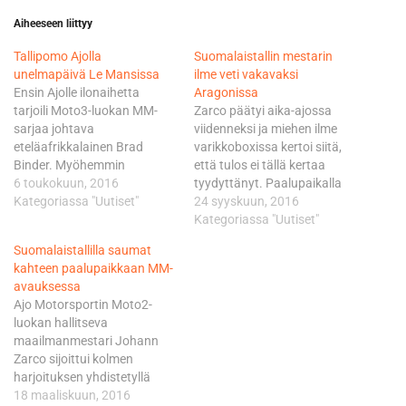
Aiheeseen liittyy
Tallipomo Ajolla
Suomalaistallin mestarin
unelmapäivä Le Mansissa
ilme veti vakavaksi
Ensin Ajolle ilonaihetta
Aragonissa
tarjoili Moto3-luokan MM-
Zarco päätyi aika-ajossa
sarjaa johtava
viidenneksi ja miehen ilme
eteläafrikkalainen Brad
varikkoboxissa kertoi siitä,
Binder. Myöhemmin
että tulos ei tällä kertaa
iltapäivällä vuorostaan
6 toukokuun, 2016
tyydyttänyt. Paalupaikalla
Moto2:n hallitseva mestari
Kategoriassa "Uutiset"
pauhasi Zarcolle taannoisen
24 syyskuun, 2016
Johann Zarco nosti hymyn
Britannian GP:n jälkeen
Kategoriassa "Uutiset"
suomalaispomon lisäksi
vihoitellut Sam Lowes ajalla
Suomalaistallilla saumat
kotiyleisönsä huulille. Viime
1.53,207. Zarco jäi niistä
kahteen paalupaikkaan MM-
vuonna Ranskan GP:ssä
0,452 sekuntia, mikä oli
avauksessa
kolmanneksi sijoittunut ja
sinällään aivan kelpo
Ajo Motorsportin Moto2-
nyt vain voittoa janoava
suoritus. Varsinkin kun lähin
luokan hallitseva
Zarco sivalsi pohjiksi
pisteuhka Ale Rins joutui
maailmanmestari Johann
rataennätystä tapailevat
tyytymään 13. sijaan 0,956…
Zarco sijoittui kolmen
lukemat 1.37,370. - Olen
harjoituksen yhdistetyllä
ihan tyytyväinen tähän
tuloslistalla seitsemänneksi.
18 maaliskuun, 2016
päivään. Tämä teki…