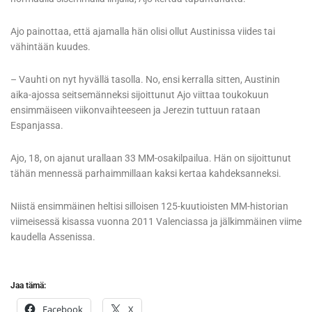
Ajo painottaa, että ajamalla hän olisi ollut Austinissa viides tai
vähintään kuudes.
– Vauhti on nyt hyvällä tasolla. No, ensi kerralla sitten, Austinin
aika-ajossa seitsemänneksi sijoittunut Ajo viittaa toukokuun
ensimmäiseen viikonvaihteeseen ja Jerezin tuttuun rataan
Espanjassa.
Ajo, 18, on ajanut urallaan 33 MM-osakilpailua. Hän on sijoittunut
tähän mennessä parhaimmillaan kaksi kertaa kahdeksanneksi.
Niistä ensimmäinen heltisi silloisen 125-kuutioisten MM-historian
viimeisessä kisassa vuonna 2011 Valenciassa ja jälkimmäinen viime
kaudella Assenissa.
Jaa tämä:
Facebook
X