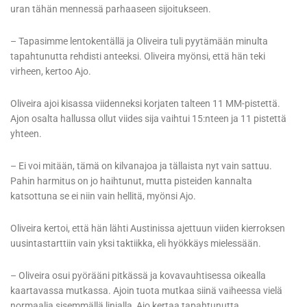
uran tähän mennessä parhaaseen sijoitukseen.
– Tapasimme lentokentällä ja Oliveira tuli pyytämään minulta
tapahtunutta rehdisti anteeksi. Oliveira myönsi, että hän teki
virheen, kertoo Ajo.
Oliveira ajoi kisassa viidenneksi korjaten talteen 11 MM-pistettä.
Ajon osalta hallussa ollut viides sija vaihtui 15:nteen ja 11 pistettä
yhteen.
– Ei voi mitään, tämä on kilvanajoa ja tällaista nyt vain sattuu.
Pahin harmitus on jo haihtunut, mutta pisteiden kannalta
katsottuna se ei niin vain hellitä, myönsi Ajo.
Oliveira kertoi, että hän lähti Austinissa ajettuun viiden kierroksen
uusintastarttiin vain yksi taktiikka, eli hyökkäys mielessään.
– Oliveira osui pyörääni pitkässä ja kovavauhtisessa oikealla
kaartavassa mutkassa. Ajoin tuota mutkaa siinä vaiheessa vielä
normaalia sisemmällä linjalla, Ajo kertaa tapahtunutta.