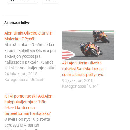
Aiheeseen liittyy
Ajon tiimin Oliveira eturiviin
Malesian GP:ssä
Moto3-luokan tämän hetken
kuumin kuljettaja Oliveira piti
aika-ajon ykkössijaa
hallussaan pitkään, kunnes
Aki Ajon tiimin Oliveira
kaksi Honda-kuljettajaa alitti
toiseksi San Marinossa –
viimeisellä vedollaan
24 lokakuun, 2015
suomalaisille pettymys
suomalaistallin kuljettajan
Kategoriassa "Uutiset"
9 syyskuun, 2018
ajan. Paalupaikan lukemin
Kategoriassa "KTM"
2.12,653 lunasti Niccolo
KTM-pomo ruoskii Aki Ajon
Antonelli, joka piti Jorge
huippukuljettajaa: “Hän
Navarron 47 tuhannesosan
tekee tilanteensa
turvin takanaan. Session
tarpeettoman hankalaksi”
alkupuolella parhaansa
Oliveira on nyt 19 pistettä
painellut Oliveira jäi pohjista
perässä MM-sarjan
0,240 sekuntia. Sarjaa 40