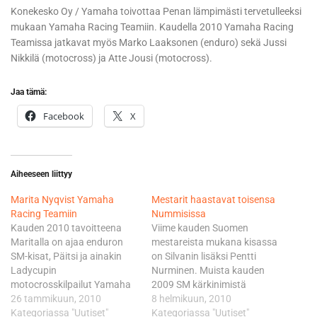
Konekesko Oy / Yamaha toivottaa Penan lämpimästi tervetulleeksi
mukaan Yamaha Racing Teamiin. Kaudella 2010 Yamaha Racing
Teamissa jatkavat myös Marko Laaksonen (enduro) sekä Jussi
Nikkilä (motocross) ja Atte Jousi (motocross).
Jaa tämä:
Facebook
X
Aiheeseen liittyy
Marita Nyqvist Yamaha
Mestarit haastavat toisensa
Racing Teamiin
Nummisissa
Kauden 2010 tavoitteena
Viime kauden Suomen
Maritalla on ajaa enduron
mestareista mukana kisassa
SM-kisat, Päitsi ja ainakin
on Silvanin lisäksi Pentti
Ladycupin
Nurminen. Muista kauden
motocrosskilpailut Yamaha
2009 SM kärkinimistä
YZ125LC -pyörällä.
26 tammikuun, 2010
mainittakoon vielä Roni
8 helmikuun, 2010
Konekesko ja Yamaha Motor
Kategoriassa "Uutiset"
Nikander ja Lauri Pohjonen.
Kategoriassa "Uutiset"