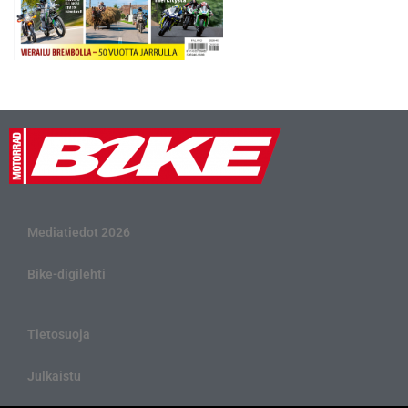
Mediatiedot 2026
Bike-digilehti
Tietosuoja
Julkaistu