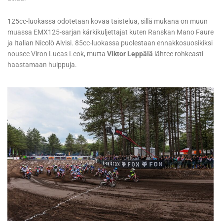
125cc-luokassa odotetaan kovaa taistelua, sillä mukana on muun
muassa EMX125-sarjan kärkikuljettajat kuten Ranskan Mano Faure
ja Italian Nicolò Alvisi. 85cc-luokassa puolestaan ennakkosuosikiksi
nousee Viron Lucas Leok, mutta
Viktor Leppälä
lähtee rohkeasti
haastamaan huippuja.