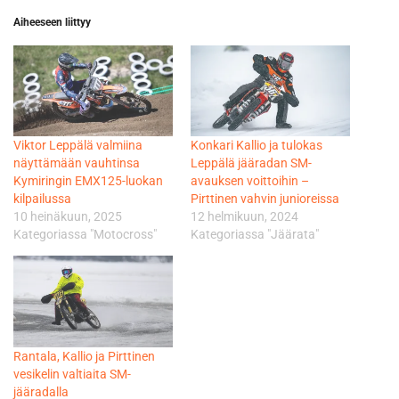
Aiheeseen liittyy
Viktor Leppälä valmiina
Konkari Kallio ja tulokas
näyttämään vauhtinsa
Leppälä jääradan SM-
Kymiringin EMX125-luokan
avauksen voittoihin –
kilpailussa
Pirttinen vahvin junioreissa
10 heinäkuun, 2025
12 helmikuun, 2024
Kategoriassa "Motocross"
Kategoriassa "Jäärata"
Rantala, Kallio ja Pirttinen
vesikelin valtiaita SM-
jääradalla