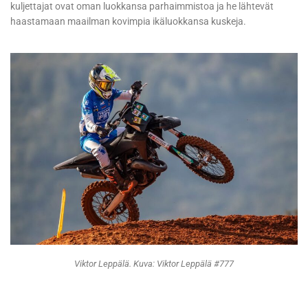
kuljettajat ovat oman luokkansa parhaimmistoa ja he lähtevät
haastamaan maailman kovimpia ikäluokkansa kuskeja.
Viktor Leppälä. Kuva: Viktor Leppälä #777