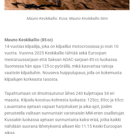
Mauno Keskikallio. Kuva: Mauno Keskikallio tiimi
Mauno Keskikallio (85 cc)
14-vuotias kilpailija, joka on kilpaillut motocrossissa jo noin 10
vuotta. Vuonna 2025 Keskikallio tähtää sekä Euroopan
mestaruussarjaan että Saksan ADAC-sarjaan 85 cc-luokassa.
Suomessa hän ajaa 125 cc-pyörällä, mikä kasvattaa taitoja
vaativiin kilpailuihin. Nouseva huippulupaus, jolla on kokemusta
kilpailujen korkeasta tasosta.
Tapahtumaan on ilmoittautunut lähes 240 kuljettajaa 34 eri
maasta. Kilpailu koostuu kolmesta luokasta: 125cc, 85cc ja 65cc.
Lauantaina ajetaan vapaat harjoitukset ja aika-ajot, joiden
perusteella valitaan sunnuntain varsinaisiin MM-erien osallistujat.
Kussakin luokassa ajetaan sunnuntaina kaksi erää, jotka kaikki
nähdään suorana lähetyksenä alkaen klo 11:15 Keski-Euroopan
aikaa.