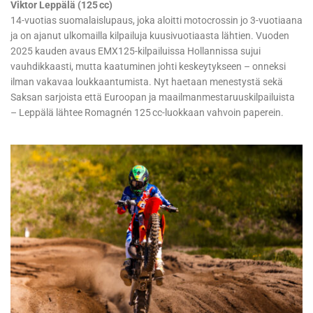
Viktor Leppälä (125 cc)
14-vuotias suomalaislupaus, joka aloitti motocrossin jo 3-vuotiaana
ja on ajanut ulkomailla kilpailuja kuusivuotiaasta lähtien. Vuoden
2025 kauden avaus EMX125-kilpailuissa Hollannissa sujui
vauhdikkaasti, mutta kaatuminen johti keskeytykseen – onneksi
ilman vakavaa loukkaantumista. Nyt haetaan menestystä sekä
Saksan sarjoista että Euroopan ja maailmanmestaruuskilpailuista
– Leppälä lähtee Romagnén 125 cc-luokkaan vahvoin paperein.