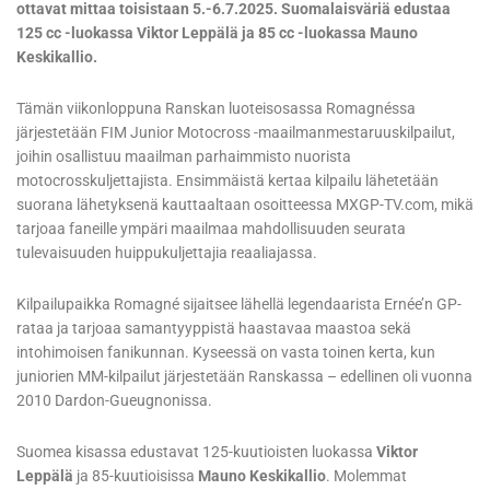
ottavat mittaa toisistaan 5.-6.7.2025. Suomalaisväriä edustaa
125 cc -luokassa Viktor Leppälä ja 85 cc -luokassa Mauno
Keskikallio.
Tämän viikonloppuna Ranskan luoteisosassa Romagnéssa
järjestetään FIM Junior Motocross -maailmanmestaruuskilpailut,
joihin osallistuu maailman parhaimmisto nuorista
motocrosskuljettajista. Ensimmäistä kertaa kilpailu lähetetään
suorana lähetyksenä kauttaaltaan osoitteessa MXGP-TV.com, mikä
tarjoaa faneille ympäri maailmaa mahdollisuuden seurata
tulevaisuuden huippukuljettajia reaaliajassa.
Kilpailupaikka Romagné sijaitsee lähellä legendaarista Ernée’n GP-
rataa ja tarjoaa samantyyppistä haastavaa maastoa sekä
intohimoisen fanikunnan. Kyseessä on vasta toinen kerta, kun
juniorien MM-kilpailut järjestetään Ranskassa – edellinen oli vuonna
2010 Dardon-Gueugnonissa.
Suomea kisassa edustavat 125-kuutioisten luokassa
Viktor
Leppälä
ja 85-kuutioisissa
Mauno Keskikallio
. Molemmat