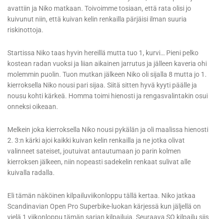
avattiin ja Niko matkaan. Toivoimme tosiaan, että rata olisi jo
kuivunut niin, että kuivan kelin renkailla pärjäisi ilman suuria
riskinottoja.
Startissa Niko taas hyvin hereillä mutta tuo 1, kurvi… Pieni pelko
kostean radan vuoksi ja liian aikainen jarrutus ja jälleen kaveria ohi
molemmin puolin. Tuon mutkan jälkeen Niko oli sijalla 8 mutta jo 1.
kierroksella Niko nousi pari sijaa. Siitä sitten hyvä kyyti päälle ja
nousu kohti kärkeä. Homma toimi hienosti ja rengasvalintakin osui
onneksi oikeaan.
Melkein joka kierroksella Niko nousi pykälän ja oli maalissa hienosti
2. 3:n kärki ajoi kaikki kuivan kelin renkailla ja ne jotka olivat
valinneet sateiset, joutuivat antautumaan jo parin kolmen
kierroksen jälkeen, niin nopeasti sadekelin renkaat sulivat alle
kuivalla radalla.
Eli tämän näköinen kilpailuviikonloppu tällä kertaa. Niko jatkaa
Scandinavian Open Pro Superbike-luokan kärjessä kun jäljellä on
vielä 1 viikonloppu tämän sarjan kilpailuja. Seuraava SO kilpailu siis