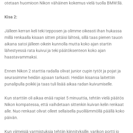
otetaan huomioon Nikon vähäinen kokemus vielä tuolla BMW:llä.
Kisa 2:
Jälleen kerran keli teki tepposen ja olimme oikeasti ihan hukassa
millä renkaalla kisaan sitten pitäisi lähteä, sillä taas pienen tauon
aikana satoi jälleen oikein kunnolla mutta koko ajan startin
lähestyessä rata kuivui ja teki päätöksenteon koko ajan
haastavammaksi.
Ennen Nikon 2 starttia radalla olivat junior cupin tytöt ja pojat ja
seurasimme heidän ajoaan tarkasti. Heidän kisansa laitettiin
punalipulla poikki ja taas tuli lisää aikaa radan kuivumiselle.
Kun starttiin oli aikaa enää rapiat 5 minuuttia, tehtiin vielä päätös
Nikon kompatessa, että vaihdetaan sittenkin kuivan kelin renkaat
alle. Nuo renkaat olivat olleet sellaisella puolilämmöllä päällä koko
päivän.
Kun viimeisiä varmistuksia tehtiin kiinnityksille, varikon portti jo