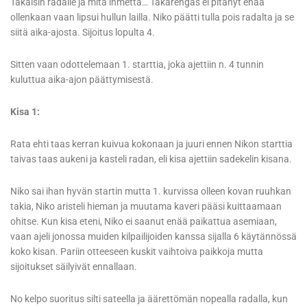
Takaisin radalle ja mitä ihmettä… Takarengas ei pitänyt enää
ollenkaan vaan lipsui hullun lailla. Niko päätti tulla pois radalta ja se
siitä aika-ajosta. Sijoitus lopulta 4.
Sitten vaan odottelemaan 1. starttia, joka ajettiin n. 4 tunnin
kuluttua aika-ajon päättymisestä.
Kisa 1:
Rata ehti taas kerran kuivua kokonaan ja juuri ennen Nikon starttia
taivas taas aukeni ja kasteli radan, eli kisa ajettiin sadekelin kisana.
Niko sai ihan hyvän startin mutta 1. kurvissa olleen kovan ruuhkan
takia, Niko aristeli hieman ja muutama kaveri pääsi kuittaamaan
ohitse. Kun kisa eteni, Niko ei saanut enää paikattua asemiaan,
vaan ajeli jonossa muiden kilpailijoiden kanssa sijalla 6 käytännössä
koko kisan. Pariin otteeseen kuskit vaihtoiva paikkoja mutta
sijoitukset säilyivät ennallaan.
No kelpo suoritus silti sateella ja äärettömän nopealla radalla, kun