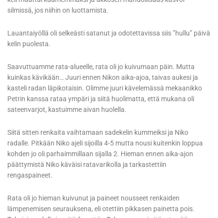
silmissä, jos niihin on luottamista.
Lauantaiyöllä oli selkeästi satanut ja odotettavissa siis ”hullu” päivä
kelin puolesta.
Saavuttuamme rata-alueelle, rata oli jo kuivumaan päin. Mutta
kuinkas kävikään… Juuri ennen Nikon aika-ajoa, taivas aukesi ja
kasteli radan läpikotaisin. Olimme juuri kävelemässä mekaanikko
Petrin kanssa rataa ympäri ja siitä huolimatta, että mukana oli
sateenvarjot, kastuimme aivan huolella.
Siitä sitten renkaita vaihtamaan sadekelin kummeiksi ja Niko
radalle. Pitkään Niko ajeli sijoilla 4-5 mutta nousi kuitenkin loppua
kohden jo oli parhaimmillaan sijalla 2. Hieman ennen aika-ajon
päättymistä Niko käväisi ratavarikolla ja tarkastettiin
rengaspaineet.
Rata oli jo hieman kuivunut ja paineet nousseet renkaiden
lämpenemisen seurauksena, eli otettiin pikkasen painetta pois.