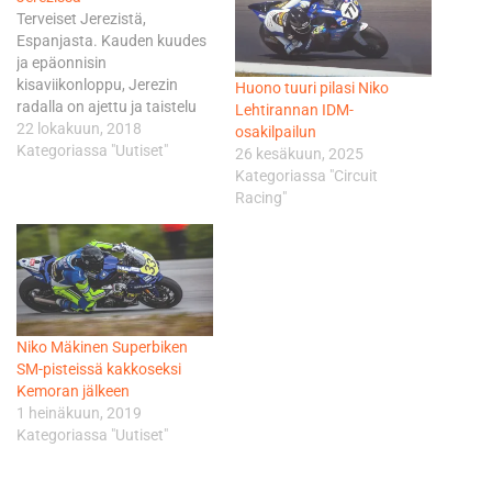
Terveiset Jerezistä,
Espanjasta. Kauden kuudes
ja epäonnisin
kisaviikonloppu, Jerezin
Huono tuuri pilasi Niko
radalla on ajettu ja taistelu
Lehtirannan IDM-
OPEN 1000-luokan pisteistä
22 lokakuun, 2018
osakilpailun
lässähti jo perjantain
Kategoriassa "Uutiset"
26 kesäkuun, 2025
treenipäivään. Lauantaina
Kategoriassa "Circuit
huono tuuri jatkui vielä
Racing"
tärkeämmässä paikassa ja
pistejahti loppui jo parin
ajetun kisakierroksen
jälkeen. Kerrataanpa hieman
viikonlopun tapahtumia.
Torstaina ja Perjantaina
Niko Mäkinen Superbiken
rataan tutustuttiin vain parin
SM-pisteissä kakkoseksi
session ajan ja…
Kemoran jälkeen
1 heinäkuun, 2019
Kategoriassa "Uutiset"