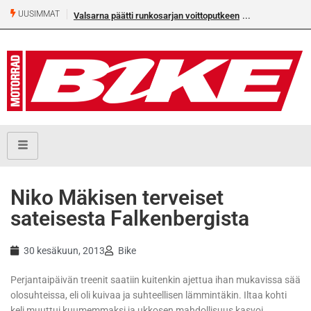
UUSIMMAT
an voittoputkeen
Älä missaa tämän kesän suurta Bike-
numeroa!
Niko Mäkisen terveiset
sateisesta Falkenbergista
30 kesäkuun, 2013
Bike
Perjantaipäivän treenit saatiin kuitenkin ajettua ihan mukavissa sää
olosuhteissa, eli oli kuivaa ja suhteellisen lämmintäkin. Iltaa kohti
keli muuttui kuumemmaksi ja ukkosen mahdollisuus kasvoi