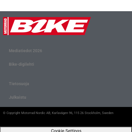
Mediatiedot 2026
Bike-digilehti
Tietosuoja
Julkaistu
© Copyright Motorrad Nordic AB, Karlavägen 96, 115 26 Stockholm, Sweden
Cookie Settings