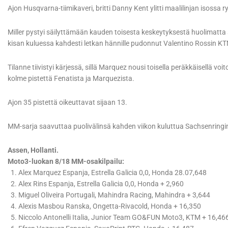
Ajon Husqvarna-tiimikaveri, britti Danny Kent ylitti maalilinjan isos
Miller pystyi säilyttämään kauden toisesta keskeytyksestä huolimatta
kisan kuluessa kahdesti letkan hännille pudonnut Valentino Rossin KTM-ti
Tilanne tiivistyi kärjessä, sillä Marquez nousi toisella peräkkäisellä vo
kolme pistettä Fenatista ja Marquezista.
Ajon 35 pistettä oikeuttavat sijaan 13.
MM-sarja saavuttaa puolivälinsä kahden viikon kuluttua Sachsenringi
Assen, Hollanti.
Moto3-luokan 8/18 MM-osakilpailu:
1. Alex Marquez Espanja, Estrella Galicia 0,0, Honda 28.07,648
2. Alex Rins Espanja, Estrella Galicia 0,0, Honda + 2,960
3. Miguel Oliveira Portugali, Mahindra Racing, Mahindra + 3,644
4. Alexis Masbou Ranska, Ongetta-Rivacold, Honda + 16,350
5. Niccolo Antonelli Italia, Junior Team GO&FUN Moto3, KTM + 16,46