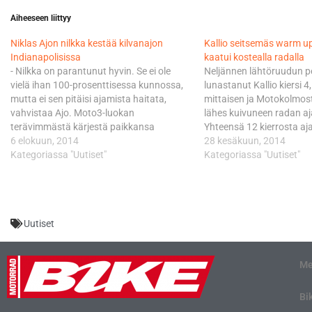
Aiheeseen liittyy
Niklas Ajon nilkka kestää kilvanajon
Kallio seitsemäs warm up
Indianapolisissa
kaatui kostealla radalla
- Nilkka on parantunut hyvin. Se ei ole
Neljännen lähtöruudun p
vielä ihan 100-prosenttisessa kunnossa,
lunastanut Kallio kiersi 4
mutta ei sen pitäisi ajamista haitata,
mittaisen ja Motokolmosten
vahvistaa Ajo. Moto3-luokan
lähes kuivuneen radan aj
terävimmästä kärjestä paikkansa
Yhteensä 12 kierrosta ajan
lunastanut ja podiumsijoituksia
6 elokuun, 2014
kärjestä, eli MM-sarjaa 34
28 kesäkuun, 2014
hanakasti kolkutellut Ajo koki kohtalonsa
Kategoriassa "Uutiset"
suomalaiseen johtavast
Kategoriassa "Uutiset"
Hollannin osakilpailussa Assenissa.
tiimikaveristaan Esteve 
Eturivin kolmannesta ruudusta liikkeelle
sekuntia. Espanajalaisku
ampaissut Ajo lähti seitsemännellä
ampaisee Hollannissa liik
kierroksella ilmojen teille hurjan
paalupaikalta, joka on hä
Uutiset
"highsiderin" seurauksena.
kuudes.…
Ratasairaalan…
Me
Bi