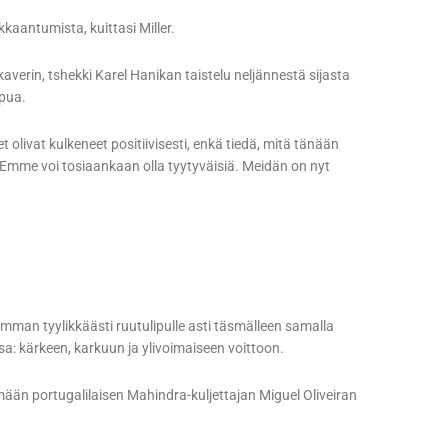
kaantumista, kuittasi Miller.
ikaverin, tshekki Karel Hanikan taistelu neljännestä sijasta
ppua.
t olivat kulkeneet positiivisesti, enkä tiedä, mitä tänään
e. Emme voi tosiaankaan olla tyytyväisiä. Meidän on nyt
omman tyylikkäästi ruutulipulle asti täsmälleen samalla
sa: kärkeen, karkuun ja ylivoimaiseen voittoon.
mään portugalilaisen Mahindra-kuljettajan Miguel Oliveiran