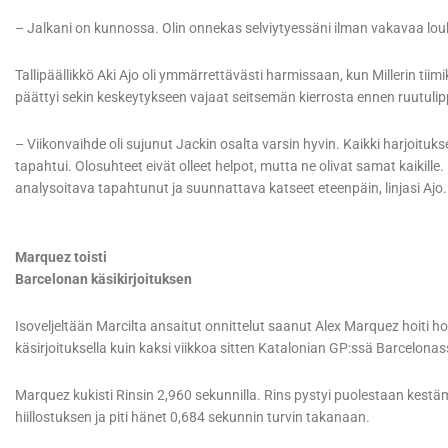
– Jalkani on kunnossa. Olin onnekas selviytyessäni ilman vakavaa louk
Tallipäällikkö Aki Ajo oli ymmärrettävästi harmissaan, kun Millerin tiim
päättyi sekin keskeytykseen vajaat seitsemän kierrosta ennen ruutuli
– Viikonvaihde oli sujunut Jackin osalta varsin hyvin. Kaikki harjoitukse
tapahtui. Olosuhteet eivät olleet helpot, mutta ne olivat samat kaikill
analysoitava tapahtunut ja suunnattava katseet eteenpäin, linjasi Ajo.
Marquez toisti
Barcelonan käsikirjoituksen
Isoveljeltään Marcilta ansaitut onnittelut saanut Alex Marquez hoiti h
käsirjoituksella kuin kaksi viikkoa sitten Katalonian GP:ssä Barcelonas
Marquez kukisti Rinsin 2,960 sekunnilla. Rins pystyi puolestaan kestä
hiillostuksen ja piti hänet 0,684 sekunnin turvin takanaan.