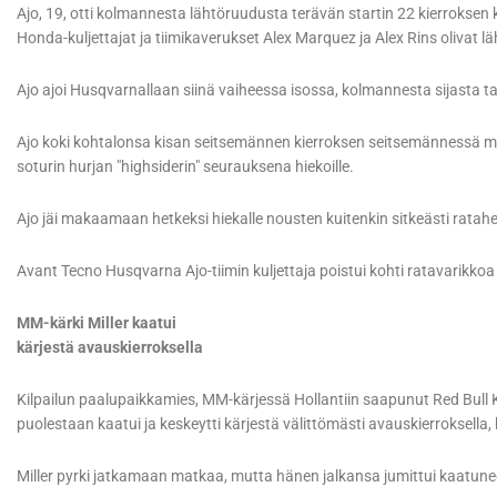
Ajo, 19, otti kolmannesta lähtöruudusta terävän startin 22 kierroksen
Honda-kuljettajat ja tiimikaverukset Alex Marquez ja Alex Rins olivat lä
Ajo ajoi Husqvarnallaan siinä vaiheessa isossa, kolmannesta sijasta 
Ajo koki kohtalonsa kisan seitsemännen kierroksen seitsemännessä mut
soturin hurjan "highsiderin" seurauksena hiekoille.
Ajo jäi makaamaan hetkeksi hiekalle nousten kuitenkin sitkeästi ratah
Avant Tecno Husqvarna Ajo-tiimin kuljettaja poistui kohti ratavarikkoa
MM-kärki Miller kaatui
kärjestä avauskierroksella
Kilpailun paalupaikkamies, MM-kärjessä Hollantiin saapunut Red Bull KT
puolestaan kaatui ja keskeytti kärjestä välittömästi avauskierroksella, 
Miller pyrki jatkamaan matkaa, mutta hänen jalkansa jumittui kaatune