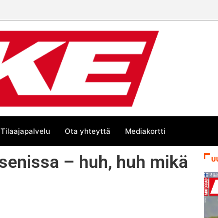
än kesän suurta Bike-
Tilaajapalvelu
Ota yhteyttä
Mediakortti
Assenissa – huh, huh mikä
U