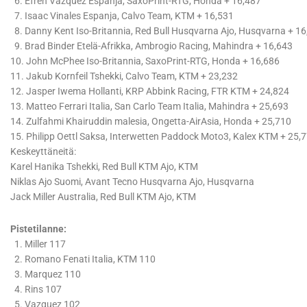
6. Efren Vazquez Espanja, SaxoPrint-RTG, Honda + 16,487
7. Isaac Vinales Espanja, Calvo Team, KTM + 16,531
8. Danny Kent Iso-Britannia, Red Bull Husqvarna Ajo, Husqvarna + 1
9. Brad Binder Etelä-Afrikka, Ambrogio Racing, Mahindra + 16,643
10. John McPhee Iso-Britannia, SaxoPrint-RTG, Honda + 16,686
11. Jakub Kornfeil Tshekki, Calvo Team, KTM + 23,232
12. Jasper Iwema Hollanti, KRP Abbink Racing, FTR KTM + 24,824
13. Matteo Ferrari Italia, San Carlo Team Italia, Mahindra + 25,693
14. Zulfahmi Khairuddin malesia, Ongetta-AirAsia, Honda + 25,710
15. Philipp Oettl Saksa, Interwetten Paddock Moto3, Kalex KTM + 25,
Keskeyttäneitä:
Karel Hanika Tshekki, Red Bull KTM Ajo, KTM
Niklas Ajo Suomi, Avant Tecno Husqvarna Ajo, Husqvarna
Jack Miller Australia, Red Bull KTM Ajo, KTM
Pistetilanne:
1. Miller 117
2. Romano Fenati Italia, KTM 110
3. Marquez 110
4. Rins 107
5. Vazquez 102