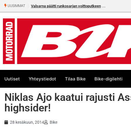
Valsarna päätti runkosarjan voittoputkeen
Älä missaa täm
UUSIMMAT
numeroa!
Uutiset
Yhteystiedot
Tilaa Bike
Bike-digilehti
Niklas Ajo kaatui rajusti 
highsider!
28 kesäkuun, 2014
Bike