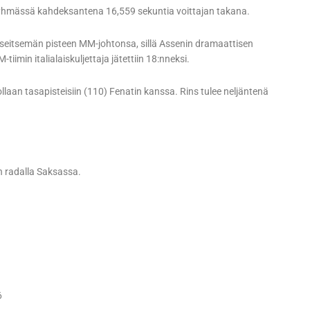
sa ryhmässä kahdeksantena 16,559 sekuntia voittajan takana.
 seitsemän pisteen MM-johtonsa, sillä Assenin dramaattisen
imin italialaiskuljettaja jätettiin 18:nneksi.
itollaan tasapisteisiin (110) Fenatin kanssa. Rins tulee neljäntenä
n radalla Saksassa.
6