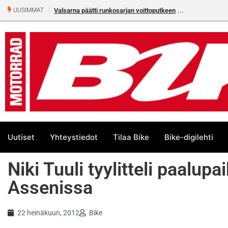
Valsarna päätti runkosarjan voittoputkeen
UUSIMMAT
Uutiset
Yhteystiedot
Tilaa Bike
Bike-digilehti
Niki Tuuli tyylitteli paalupa
Assenissa
22 heinäkuun, 2012
Bike