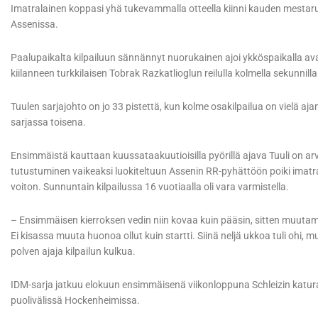
Imatralainen koppasi yhä tukevammalla otteella kiinni kauden mestaru
Assenissa.
Paalupaikalta kilpailuun sännännyt nuorukainen ajoi ykköspaikalla avau
kiilanneen turkkilaisen Tobrak Razkatlioglun reilulla kolmella sekunnilla
Tuulen sarjajohto on jo 33 pistettä, kun kolme osakilpailua on vielä aj
sarjassa toisena.
Ensimmäistä kauttaan kuussataakuutioisilla pyörillä ajava Tuuli on
tutustuminen vaikeaksi luokiteltuun Assenin RR-pyhättöön poiki imatra
voiton. Sunnuntain kilpailussa 16 vuotiaalla oli vara varmistella.
– Ensimmäisen kierroksen vedin niin kovaa kuin pääsin, sitten muutama
Ei kisassa muuta huonoa ollut kuin startti. Siinä neljä ukkoa tuli ohi, 
polven ajaja kilpailun kulkua.
IDM-sarja jatkuu elokuun ensimmäisenä viikonloppuna Schleizin katur
puolivälissä Hockenheimissa.