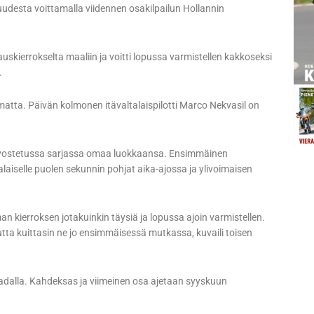
udesta voittamalla viidennen osakilpailun Hollannin
skierrokselta maaliin ja voitti lopussa varmistellen kakkoseksi
.
amatta. Päivän kolmonen itävaltalaispilotti Marco Nekvasil on
 arvostetussa sarjassa omaa luokkaansa. Ensimmäinen
laiselle puolen sekunnin pohjat aika-ajossa ja ylivoimaisen
n kierroksen jotakuinkin täysiä ja lopussa ajoin varmistellen.
mutta kuittasin ne jo ensimmäisessä mutkassa, kuvaili toisen
adalla. Kahdeksas ja viimeinen osa ajetaan syyskuun