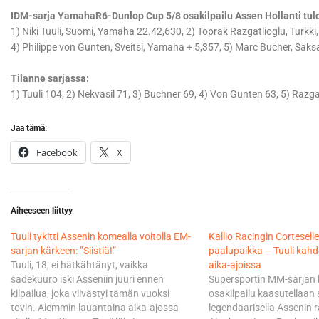
IDM-sarja YamahaR6-Dunlop Cup 5/8 osakilpailu Assen Hollanti tul
1) Niki Tuuli, Suomi, Yamaha 22.42,630, 2) Toprak Razgatlioglu, Turkk
4) Philippe von Gunten, Sveitsi, Yamaha + 5,357, 5) Marc Bucher, Sak
Tilanne sarjassa:
1) Tuuli 104, 2) Nekvasil 71, 3) Buchner 69, 4) Von Gunten 63, 5) Razga
Jaa tämä:
Facebook
X
Aiheeseen liittyy
Tuuli tykitti Assenin komealla voitolla EM-
Kallio Racingin Corteselle
sarjan kärkeen: ”Siistiä!”
paalupaikka – Tuuli kah
Tuuli, 18, ei hätkähtänyt, vaikka
aika-ajoissa
sadekuuro iski Asseniin juuri ennen
Supersportin MM-sarjan 
kilpailua, joka viivästyi tämän vuoksi
osakilpailu kaasutellaan
tovin. Aiemmin lauantaina aika-ajossa
legendaarisella Assenin r