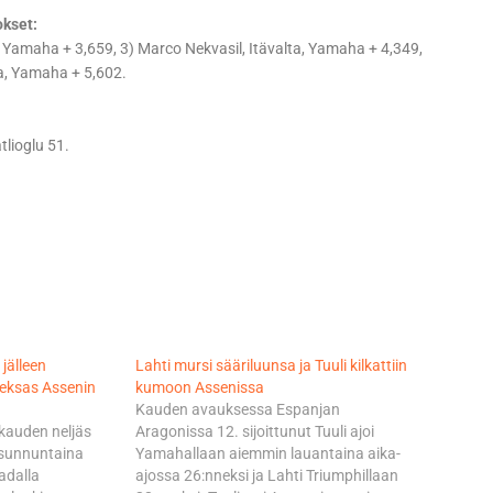
okset:
i, Yamaha + 3,659, 3) Marco Nekvasil, Itävalta, Yamaha + 4,349,
sa, Yamaha + 5,602.
tlioglu 51.
 jälleen
Lahti mursi sääriluunsa ja Tuuli kilkattiin
deksas Assenin
kumoon Assenissa
Kauden avauksessa Espanjan
kauden neljäs
Aragonissa 12. sijoittunut Tuuli ajoi
 sunnuntaina
Yamahallaan aiemmin lauantaina aika-
adalla
ajossa 26:nneksi ja Lahti Triumphillaan