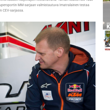
Supersportin MM-sarjaan valmistautuva Imatralainen testaa
an CEV-sarjassa.