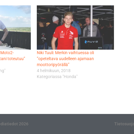
n Moto2-
Niki Tuuli: Merkin vaihtuessa oli
tani toteutuu”
”opeteltava uudelleen ajamaan
moottoripyörällä”
ng"
4 helmikuun, 2018
Kategoriassa "Honda"
diatiedot 2026
Tietosuoj