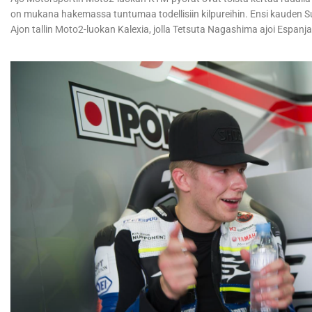
on mukana hakemassa tuntumaa todellisiin kilpureihin. Ensi kauden 
Ajon tallin Moto2-luokan Kalexia, jolla Tetsuta Nagashima ajoi Espanj