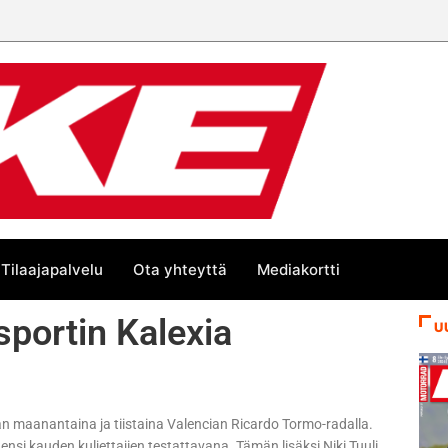
Tilaajapalvelu
Ota yhteyttä
Mediakortti
sportin Kalexia
U
aan maanantaina ja tiistaina Valencian Ricardo Tormo-radalla.
nsi kauden kuljettajien testattavana. Tämän lisäksi Niki Tuuli