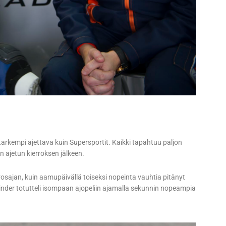
tarkempi ajettava kuin Supersportit. Kaikki tapahtuu paljon
ajetun kierroksen jälkeen.
rosajan, kuin aamupäivällä toiseksi nopeinta vauhtia pitänyt
inder totutteli isompaan ajopeliin ajamalla sekunnin nopeampia