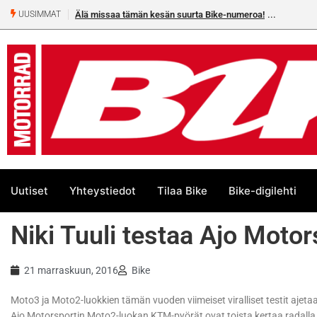
Älä missaa tämän kesän suurta Bike-numeroa!
UUSIMMAT
Uutiset
Yhteystiedot
Tilaa Bike
Bike-digilehti
Niki Tuuli testaa Ajo Motor
21 marraskuun, 2016
Bike
Moto3 ja Moto2-luokkien tämän vuoden viimeiset viralliset testit ajet
Ajo Motorsportin Moto2-luokan KTM-pyörät ovat toista kertaa radalla e