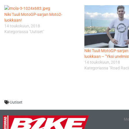
Niki Tuuli MotoGP-sarjan Moto2-
luokkaan!
14 toukokuun, 2018
Kategoriassa "Uutiset"
Niki Tuuli MotoGP-sarja
luokkaan – ”Yksi unelmis
14 toukokuun, 2018
Kategoriassa "Road Raci
Uutiset
Me