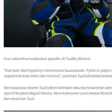
Ensi vaikutelma keskiluokan ajopeliin oli Tuulille yllättävä.
”Ihan kuin olisin hypännyt minimotosta kuussatasiin. Pyörä on paljon 
nopeammin kuin mihin olen tottunut”, summasi Tuuli kahdenkymmenen 
Kierrosajoissa mitaten Tuuli kellotti kolmisen sekuntia hitaamman kier
Ajon KTM-pilotti Miguel Oliveira. Moto kolmosten tuore mestari Brad B
kierroksia kuin Tuuli.