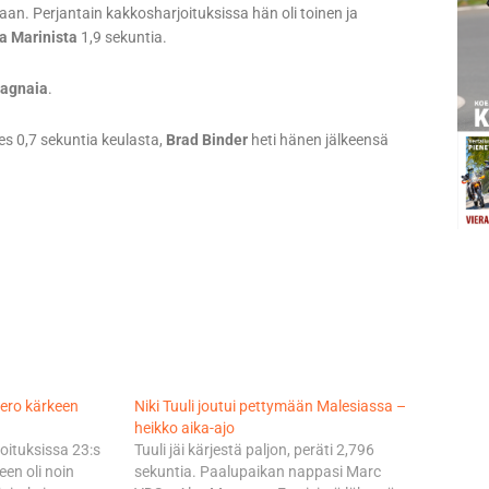
aan. Perjantain kakkosharjoituksissa hän oli toinen ja
a Marinista
1,9 sekuntia.
Bagnaia
.
s 0,7 sekuntia keulasta,
Brad Binder
heti hänen jälkeensä
– ero kärkeen
Niki Tuuli joutui pettymään Malesiassa –
heikko aika-ajo
oituksissa 23:s
Tuuli jäi kärjestä paljon, peräti 2,796
en oli noin
sekuntia. Paalupaikan nappasi Marc