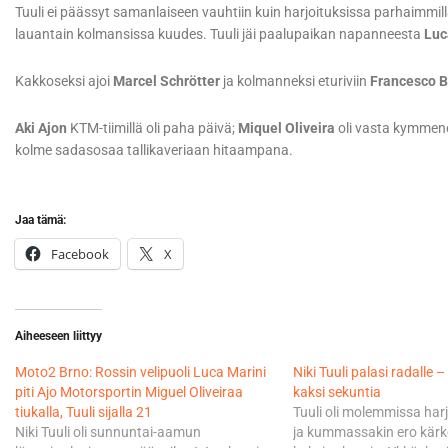
Tuuli ei päässyt samanlaiseen vauhtiin kuin harjoituksissa parhaimmill
lauantain kolmansissa kuudes. Tuuli jäi paalupaikan napanneesta
Luc
Kakkoseksi ajoi
Marcel Schrötter
ja kolmanneksi eturiviin
Francesco 
Aki Ajon
KTM-tiimillä oli paha päivä;
Miquel Oliveira
oli vasta kymmene
kolme sadasosaa tallikaveriaan hitaampana.
Jaa tämä:
Facebook
X
Aiheeseen liittyy
Moto2 Brno: Rossin velipuoli Luca Marini
Niki Tuuli palasi radalle 
piti Ajo Motorsportin Miguel Oliveiraa
kaksi sekuntia
tiukalla, Tuuli sijalla 21
Tuuli oli molemmissa harj
Niki Tuuli oli sunnuntai-aamun
ja kummassakin ero kärke