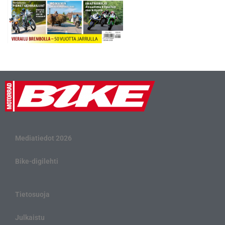
Mediatiedot 2026
Bike-digilehti
Tietosuoja
Julkaistu