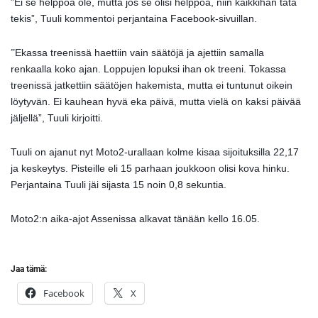
”Ei se helppoa ole, mutta jos se olisi helppoa, niin kaikkihan tätä
tekis”, Tuuli kommentoi perjantaina Facebook-sivuillan.
Ekassa treenissä haettiin vain säätöjä ja ajettiin samalla
”
renkaalla koko ajan. Loppujen lopuksi ihan ok treeni. Tokassa
treenissä jatkettiin säätöjen hakemista, mutta ei tuntunut oikein
löytyvän. Ei kauhean hyvä eka päivä, mutta vielä on kaksi päivää
jäljellä”, Tuuli kirjoitti.
Tuuli on ajanut nyt Moto2-urallaan kolme kisaa sijoituksilla 22,17
ja keskeytys. Pisteille eli 15 parhaan joukkoon olisi kova hinku.
Perjantaina Tuuli jäi sijasta 15 noin 0,8 sekuntia.
Moto2:n aika-ajot Assenissa alkavat tänään kello 16.05.
Jaa tämä:
Facebook
X