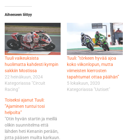
Aiheeseen liittyy
Tuuli vaikeuksista
Tuuli: ”törkeen hyvää ajoa
huolimatta kahdesti kympin
koko viikonlopun, mutta
sakkiin Mostissa
viimeisten kierrosten
22 heinäkuun, 2024
tapahtumat ottaa päähän”
Kategoriassa "Circuit
5 lokakuun, 2020
Racing"
Kategoriassa "Uutiset"
Toiseksi ajanut Tuuli:
”Ajaminen tuntui tosi
helpolta”
"Otin hyvän startin ja meillä
olikin suunnitelma että
lähden heti Kenanin perään,
jotta pääsen muilta karkuun.