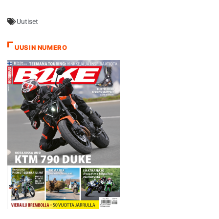
Leikkauksessa siivottiin
vanhaa arpea. Kaikki sujui
Uutiset
hyvin. Tämä oli vain pieni
takisku, twiittasi Hayden.
Austinin testit ajetaan
UUSIN NUMERO
tiistaista torstaihin.
Testeissä ovat mukana
Hondan (Dani Pedrosa,
Marc…