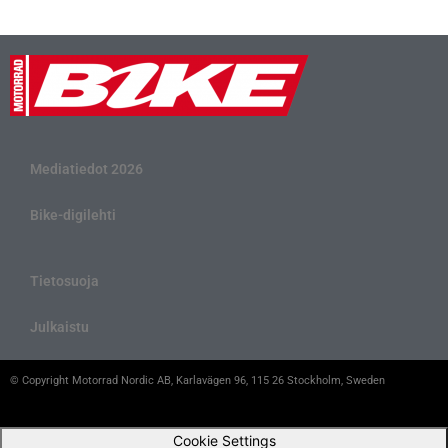
Mediatiedot 2026
Bike-digilehti
Tietosuoja
Julkaistu
© Copyright Motorrad Nordic AB, Karlavägen 96, 115 26 Stockholm, Sweden
Cookie Settings