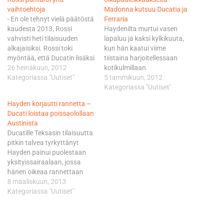
vaihtoehtoja
Madonna kutsuu Ducatia ja
- En ole tehnyt vielä päätöstä
Ferraria
kaudesta 2013, Rossi
Haydenilta murtui vasen
vahvisti heti tilaisuuden
lapaluu ja kaksi kylkikuuta,
alkajaisiksi. Rossi toki
kun hän kaatui viime
myöntää, että Ducatin lisäksi
tiistaina harjoitellessaan
on olemassa myös muita
26 heinäkuun, 2012
kotikulmillaan
vaihtoehtoja. Niistä
Kategoriassa "Uutiset"
Owensborossa. Hayden kävi
5 tammikuun, 2012
päällimmäisin on tietysti
tutkituttamassa vammansa
Kategoriassa "Uutiset"
paluu Yamahan
uudelleen eilen tohtori Arthur
Hayden korjautti rannetta –
tehdastiimiin Jorge
Tingin pakeilla Fremontissa.
Ducati loistaa poissaolollaan
Lorenzon rinnalle sen
Hayden poistui
Austinista
jälkeen, kun Ben Spies
kalifornialaisklinikalta tutun
Ducatille Teksasin tilaisuutta
vahvisti tiistaina, että hän ei
leveä hymy kasvoillaan. -
pitkin talvea tyrkyttänyt
jatka enää Yamahalla.
Hyviä uutisia. Tohtori kertoi,
Hayden painui puolestaan
Rossin kolmas, mutta…
että olkapääni ei tarvitse
yksityissairaalaan, jossa
leikkausta, viestitti Hayden.
hänen oikeaa rannettaan
Tämä tietää parhaassa
korjailtiin ennen 23.-25.
8 maaliskuun, 2013
tapauksessa sitä,…
maaliskuuta Jerezissä
Kategoriassa "Uutiset"
ajettavaa viimeistä virallista
yhteistestijaksoa. -