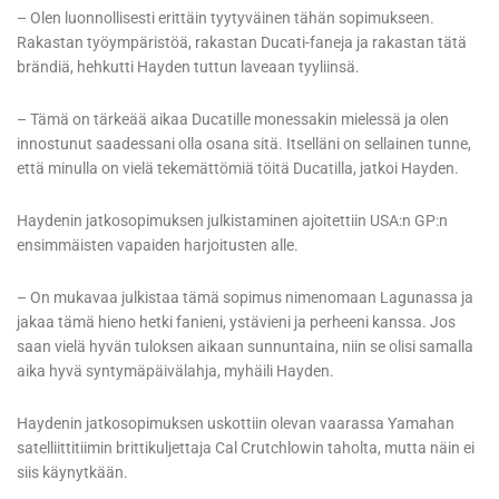
– Olen luonnollisesti erittäin tyytyväinen tähän sopimukseen.
Rakastan työympäristöä, rakastan Ducati-faneja ja rakastan tätä
brändiä, hehkutti Hayden tuttun laveaan tyyliinsä.
– Tämä on tärkeää aikaa Ducatille monessakin mielessä ja olen
innostunut saadessani olla osana sitä. Itselläni on sellainen tunne,
että minulla on vielä tekemättömiä töitä Ducatilla, jatkoi Hayden.
Haydenin jatkosopimuksen julkistaminen ajoitettiin USA:n GP:n
ensimmäisten vapaiden harjoitusten alle.
– On mukavaa julkistaa tämä sopimus nimenomaan Lagunassa ja
jakaa tämä hieno hetki fanieni, ystävieni ja perheeni kanssa. Jos
saan vielä hyvän tuloksen aikaan sunnuntaina, niin se olisi samalla
aika hyvä syntymäpäivälahja, myhäili Hayden.
Haydenin jatkosopimuksen uskottiin olevan vaarassa Yamahan
satelliittitiimin brittikuljettaja Cal Crutchlowin taholta, mutta näin ei
siis käynytkään.