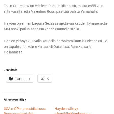
Tosin Crutchlow on edelleen Ducatin kiikarissa, mutta enää vain
siltä varalta, että Valentino Rossi päättää palata Yamahalle.
Hayden on ennen Laguna Secassa ajettavaa kauden kymmenettä
MM-osakilpailua sarjassa kahdeksannella sijalla.
Hän on yltänyt kuluvalla kaudella parhaimmillaan kuudenneksi. Se
on tapahtunut kolme kertaa, eli Qatarissa, Ranskassa ja
Hollannissa.
Jaa tämä:
Facebook
X
Aiheeseen liittyy
USA:n GP:n pressitilaisuus:
Hayden välttyy
Rossi puntaroi yhä
olkapääleikkaukselta –