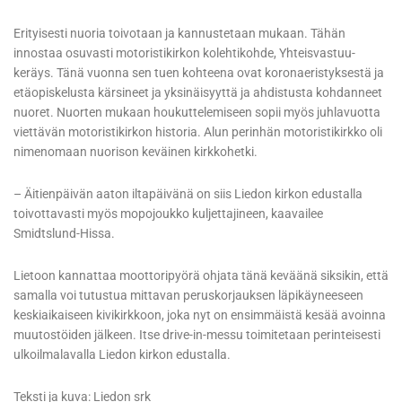
Erityisesti nuoria toivotaan ja kannustetaan mukaan. Tähän
innostaa osuvasti motoristikirkon kolehtikohde, Yhteisvastuu-
keräys. Tänä vuonna sen tuen kohteena ovat koronaeristyksestä ja
etäopiskelusta kärsineet ja yksinäisyyttä ja ahdistusta kohdanneet
nuoret. Nuorten mukaan houkuttelemiseen sopii myös juhlavuotta
viettävän motoristikirkon historia. Alun perinhän motoristikirkko oli
nimenomaan nuorison keväinen kirkkohetki.
– Äitienpäivän aaton iltapäivänä on siis Liedon kirkon edustalla
toivottavasti myös mopojoukko kuljettajineen, kaavailee
Smidtslund-Hissa.
Lietoon kannattaa moottoripyörä ohjata tänä keväänä siksikin, että
samalla voi tutustua mittavan peruskorjauksen läpikäyneeseen
keskiaikaiseen kivikirkkoon, joka nyt on ensimmäistä kesää avoinna
muutostöiden jälkeen. Itse drive-in-messu toimitetaan perinteisesti
ulkoilmalavalla Liedon kirkon edustalla.
Teksti ja kuva: Liedon srk