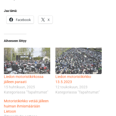
Jaa tämä:
Facebook
X
Aiheeseen liittyy
Liedon motoristikirkossa
Liedon motoristikirkko
jälleen paraati
13.5.2023
15 huhtikuun, 2025
12 toukokuun, 2023
Kategoriassa "Tapahtumat"
Kategoriassa "Tapahtumat"
Motoristikirkko vetää jälleen
huiman ihmismäärään
Lietoon