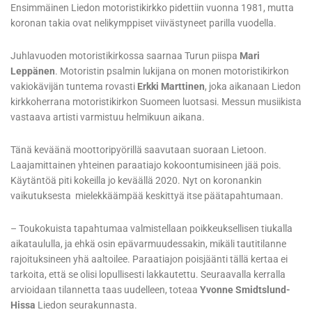
Ensimmäinen Liedon motoristikirkko pidettiin vuonna 1981, mutta
koronan takia ovat nelikymppiset viivästyneet parilla vuodella.
Juhlavuoden motoristikirkossa saarnaa Turun piispa
Mari
Leppänen
. Motoristin psalmin lukijana on monen motoristikirkon
vakiokävijän tuntema rovasti
Erkki Marttinen
, joka aikanaan Liedon
kirkkoherrana motoristikirkon Suomeen luotsasi. Messun musiikista
vastaava artisti varmistuu helmikuun aikana.
Tänä keväänä moottoripyörillä saavutaan suoraan Lietoon.
Laajamittainen yhteinen paraatiajo kokoontumisineen jää pois.
Käytäntöä piti kokeilla jo keväällä 2020. Nyt on koronankin
vaikutuksesta mielekkäämpää keskittyä itse päätapahtumaan.
– Toukokuista tapahtumaa valmistellaan poikkeuksellisen tiukalla
aikataululla, ja ehkä osin epävarmuudessakin, mikäli tautitilanne
rajoituksineen yhä aaltoilee. Paraatiajon poisjäänti tällä kertaa ei
tarkoita, että se olisi lopullisesti lakkautettu. Seuraavalla kerralla
arvioidaan tilannetta taas uudelleen, toteaa
Yvonne Smidtslund-
Hissa
Liedon seurakunnasta.