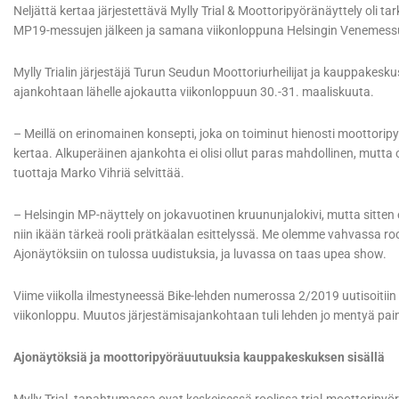
Neljättä kertaa järjestettävä Mylly Trial & Moottoripyöränäyttely oli tar
MP19-messujen jälkeen ja samana viikonloppuna Helsingin Venemess
Mylly Trialin järjestäjä Turun Seudun Moottoriurheilijat ja kauppakesk
ajankohtaan lähelle ajokautta viikonloppuun 30.-31. maaliskuuta.
– Meillä on erinomainen konsepti, joka on toiminut hienosti moottorip
kertaa. Alkuperäinen ajankohta ei olisi ollut paras mahdollinen, mutta
tuottaja Marko Vihriä selvittää.
– Helsingin MP-näyttely on jokavuotinen kruununjalokivi, mutta sitten e
niin ikään tärkeä rooli prätkäalan esittelyssä. Me olemme vahvassa roo
Ajonäytöksiin on tulossa uudistuksia, ja luvassa on taas upea show.
Viime viikolla ilmestyneessä Bike-lehden numerossa 2/2019 uutisoitiin M
viikonloppu. Muutos järjestämisajankohtaan tuli lehden jo mentyä pai
Ajonäytöksiä ja moottoripyöräuutuuksia kauppakeskuksen sisällä