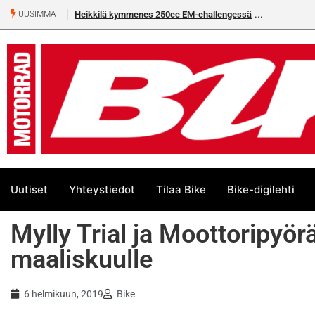
Heikkilä kymmenes 250cc EM-challengessä
Rantala flat
UUSIMMAT
Uutiset
Yhteystiedot
Tilaa Bike
Bike-digilehti
Mylly Trial ja Moottoripyörä
maaliskuulle
6 helmikuun, 2019
Bike