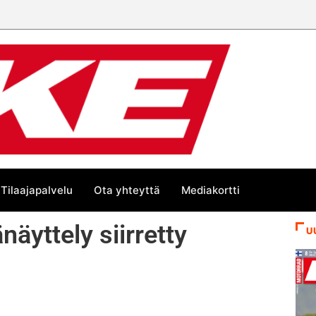
 trackin Euroopan Cupin mestari
Tilaajapalvelu
Ota yhteyttä
Mediakortti
näyttely siirretty
U