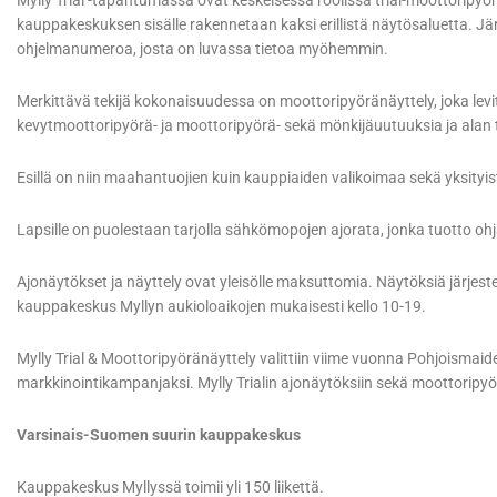
Mylly Trial -tapahtumassa ovat keskeisessä roolissa trial-moottoripyöri
kauppakeskuksen sisälle rakennetaan kaksi erillistä näytösaluetta. J
ohjelmanumeroa, josta on luvassa tietoa myöhemmin.
Merkittävä tekijä kokonaisuudessa on moottoripyöränäyttely, joka lev
kevytmoottoripyörä- ja moottoripyörä- sekä mönkijäuutuuksia ja alan 
Esillä on niin maahantuojien kuin kauppiaiden valikoimaa sekä yksityi
Lapsille on puolestaan tarjolla sähkömopojen ajorata, jonka tuotto o
Ajonäytökset ja näyttely ovat yleisölle maksuttomia. Näytöksiä järjest
kauppakeskus Myllyn aukioloaikojen mukaisesti kello 10-19.
Mylly Trial & Moottoripyöränäyttely valittiin viime vuonna Pohjois
markkinointikampanjaksi. Mylly Trialin ajonäytöksiin sekä moottoripyö
Varsinais-Suomen suurin kauppakeskus
Kauppakeskus Myllyssä toimii yli 150 liikettä.