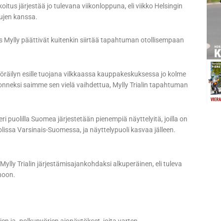
koitus järjestää jo tulevana viikonloppuna, eli viikko Helsingin
ujen kanssa.
us Mylly päättivät kuitenkin siirtää tapahtuman otollisempaan
yöräilyn esille tuojana vilkkaassa kauppakeskuksessa jo kolme
 onneksi saimme sen vielä vaihdettua, Mylly Trialin tapahtuman
ri puolilla Suomea järjestetään pienempiä näyttelyitä, joilla on
lissa Varsinais-Suomessa, ja näyttelypuoli kasvaa jälleen.
ylly Trialin järjestämisajankohdaksi alkuperäinen, eli tuleva
noon.