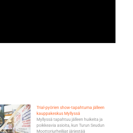
Trial-pyörien show-tapahtuma jälleen
kauppakeskus Myllyssä
Myllyssä tapahtuu jälleen huikeita ja
poikkeavia asioita, kun Turun Seudun
Moottoriurheilijat järjestää