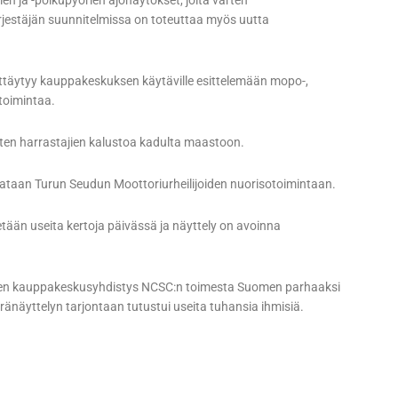
en ja -polkupyörien ajonäytökset, joita varten
ärjestäjän suunnitelmissa on toteuttaa myös uutta
ittäytyy kauppakeskuksen käytäville esittelemään mopo-,
toimintaa.
sten harrastajien kalustoa kadulta maastoon.
hjataan Turun Seudun Moottoriurheilijoiden nuorisotoimintaan.
etään useita kertoja päivässä ja näyttely on avoinna
maiden kauppakeskusyhdistys NCSC:n toimesta Suomen parhaaksi
ränäyttelyn tarjontaan tutustui useita tuhansia ihmisiä.