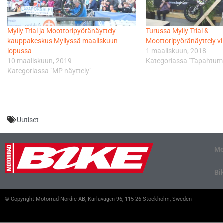
Mylly Trial ja Moottoripyöränäyttely
Turussa Mylly Trial &
kauppakeskus Myllyssä maaliskuun
Moottoripyöränäyttely v
lopussa
1 maaliskuun, 2018
10 maaliskuun, 2019
Kategoriassa "Tapahtum
Kategoriassa "MP näyttely"
Uutiset
Me
Bi
© Copyright Motorrad Nordic AB, Karlavägen 96, 115 26 Stockholm, Sweden