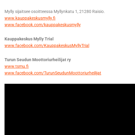
Mylly sijaitsee osoitteessa Myllynkatu 1, 21280 Raisio.
www.kauppakeskusmylly.fi
www.facebook.com/kauppakeskusmylly
Kauppakeskus Mylly Trial
www.facebook.com/KauppakeskusMyllyTrial
Turun Seudun Moottoriurheilijat ry
www.tsmu.fi
www.facebook.com/TurunSeudunMoottoriurheilijat