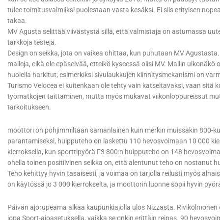
tulee toimitusvalmiiksi puolestaan vasta kesäksi. Ei siis erityisen nop
takaa.
MV Agusta selittää viivästystä sillä, että valmistaja on astumassa uut
tarkkoja testejä.
Design on seikka, jota on vaikea ohittaa, kun puhutaan MV Agustasta.
malleja, eikä ole epäselvää, etteikö kyseessä olisi MV. Mallin ulkonäkö 
huolella harkitut; esimerkiksi sivulaukkujen kiinnitysmekanismi on var
Turismo Velocea ei kuitenkaan ole tehty vain katseltavaksi, vaan sitä ku
työmatkojen taittaminen, mutta myös mukavat viikonloppureissut mutk
tarkoitukseen.
moottori on pohjimmiltaan samanlainen kuin merkin muissakin 800-kuu
parantamiseksi, huipputeho on laskettu 110 hevosvoimaan 10 000 kie
kierroksella, kun sporttipyörä F3 800:n huipputeho on 148 hevosvoi
ohella toinen positiivinen seikka on, että alentunut teho on nostanut 
Teho kehittyy hyvin tasaisesti, ja voimaa on tarjolla reilusti myös alh
on käytössä jo 3 000 kierrokselta, ja moottorin luonne sopii hyvin pyö
Päivän ajorupeama alkaa kaupunkiajolla ulos Nizzasta. Rivikolmonen 
jopa Sport-ajoasetuksella, vaikka se onkin erittäin reipas. 90 hevosvo