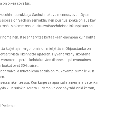
ä on oikea sovellus.
arzocchin haarukka ja Sachsin takavaimennus, ovat täysin
ssossa on Sachsin semiaktiivinen jousitus, jonka ohjaus käy
0 S:ssä. Molemmissa jousitusvaihtoehdoissa iskunpituus on
erinomainen. Itse en tarvitse kertaakaan enempää kuin kahta
atta kuljettajan ergonomia on miellyttävä. Ohjaustanko on
leveä tiivistä liikennettä ajatellen. Hyvänä yksityiskohtana
 varustetun perän kohdalta. Jos tilanne on päinvastainen,
laukut ovat 30-litraiset.
joiden vaivalla muotoilema satula on mukavampi silmälle kuin
een.
sessa liikenteessä. Kun kärjessä ajaa italialainen ja arvatenkin
hyvin kuin suinkin. Mutta Turismo Veloce näyttää vielä kerran,
l-Pedersen