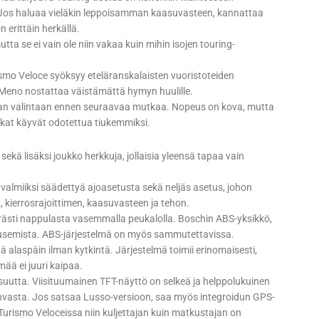
 Jos haluaa vieläkin leppoisamman kaasuvasteen, kannattaa
 erittäin herkällä.
ta se ei vain ole niin vakaa kuin mihin isojen touring-
rismo Veloce syöksyy eteläranskalaisten vuoristoteiden
Meno nostattaa väistämättä hymyn huulille.
jolinjan valintaan ennen seuraavaa mutkaa. Nopeus on kova, mutta
tkat käyvät odotettua tiukemmiksi.
sekä lisäksi joukko herkkuja, jollaisia yleensä tapaa vain
a valmiiksi säädettyä ajoasetusta sekä neljäs asetus, johon
 kierrosrajoittimen, kaasuvasteen ja tehon.
rästi nappulasta vasemmalla peukalolla. Boschin ABS-yksikkö,
 nousemista. ABS-järjestelmä on myös sammutettavissa.
tä alaspäin ilman kytkintä. Järjestelmä toimii erinomaisesti,
mää ei juuri kaipaa.
uutta. Viisituumainen TFT-näyttö on selkeä ja helppolukuinen
hvasta. Jos satsaa Lusso-versioon, saa myös integroidun GPS-
Turismo Veloceissa niin kuljettajan kuin matkustajan on