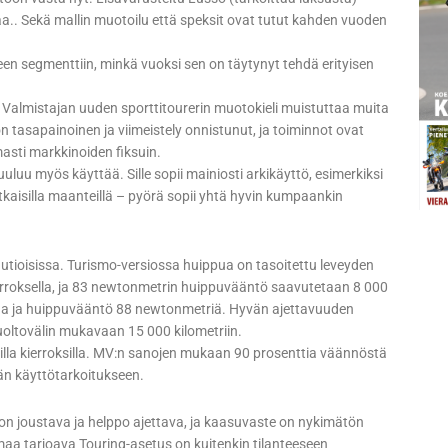
eaa.. Sekä mallin muotoilu että speksit ovat tutut kahden vuoden
een segmenttiin, minkä vuoksi sen on täytynyt tehdä erityisen
 Valmistajan uuden sporttitourerin muotokieli muistuttaa muita
on tasapainoinen ja viimeistely onnistunut, ja toiminnot ovat
masti markkinoiden fiksuin.
uluu myös käyttää. Sille sopii mainiosti arkikäyttö, esimerkiksi
aisilla maanteillä – pyörä sopii yhtä hyvin kumpaankin
tioisissa. Turismo-versiossa huippua on tasoitettu leveyden
rroksella, ja 83 newtonmetrin huippuvääntö saavutetaan 8 000
maa ja huippuvääntö 88 newtonmetriä. Hyvän ajettavuuden
huoltovälin mukavaan 15 000 kilometriin.
aisilla kierroksilla. MV:n sanojen mukaan 90 prosenttia väännöstä
rän käyttötarkoitukseen.
on joustava ja helppo ajettava, ja kaasuvaste on nykimätön
imaa tarjoava Touring-asetus on kuitenkin tilanteeseen