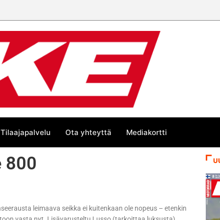
Tilaajapalvelu
Ota yhteyttä
Mediakortti
e 800
U
anseerausta leimaava seikka ei kuitenkaan ole nopeus – etenkin
ntoon vasta nyt. Lisävarusteltu Lusso (tarkoittaa luksusta)