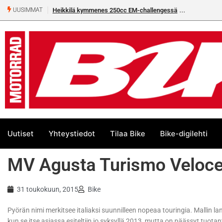
Heikkilä kymmenes 250cc EM-challengessä
UUSIMMAT
Uutiset
Yhteystiedot
Tilaa Bike
Bike-digilehti
MV Agusta Turismo Veloc
31 toukokuun, 2015
Bike
Pyörän nimi merkitsee italiaksi suunnilleen nopeaa touringia. Mallin l
kun se itse asiassa esiteltiin jo syksyllä 2013, mutta on päässyt tuota