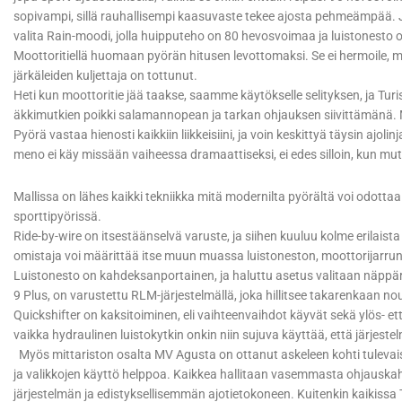
sopivampi, sillä rauhallisempi kaasuvaste tekee ajosta pehmeämpää.
valita Rain-moodi, jolla huipputeho on 80 hevosvoimaa ja luistonesto on
Moottoritiellä huomaan pyörän hitusen levottomaksi. Se ei hermoile, mut
järkäleiden kuljettaja on tottunut.
Heti kun moottoritie jää taakse, saamme käytökselle selityksen, ja Tu
äkkimutkien poikki salamannopean ja tarkan ohjauksen siivittämänä. 
Pyörä vastaa hienosti kaikkiin liikkeisiini, ja voin keskittyä täysin a
meno ei käy missään vaiheessa dramaattiseksi, ei edes silloin, kun mu
Mallissa on lähes kaikki tekniikka mitä modernilta pyörältä voi odottaa 
sporttipyörissä.
Ride-by-wire on itsestäänselvä varuste, ja siihen kuuluu kolme erilaist
omistaja voi määrittää itse muun muassa luistoneston, moottorijarrun,
Luistonesto on kahdeksanportainen, ja haluttu asetus valitaan näppä
9 Plus, on varustettu RLM-järjestelmällä, joka hillitsee takarenkaan
Quickshifter on kaksitoiminen, eli vaihteenvaihdot käyvät sekä ylös- et
vaikka hydraulinen luistokytkin onkin niin sujuva käyttää, että järjestel
Myös mittariston osalta MV Agusta on ottanut askeleen kohti tulevais
ja valikkojen käyttö helppoa. Kaikkea hallitaan vasemmasta ohjauska
järjestelmän ja edistyksellisemmän ajotietokoneen. Kuitenkin kaikissa 