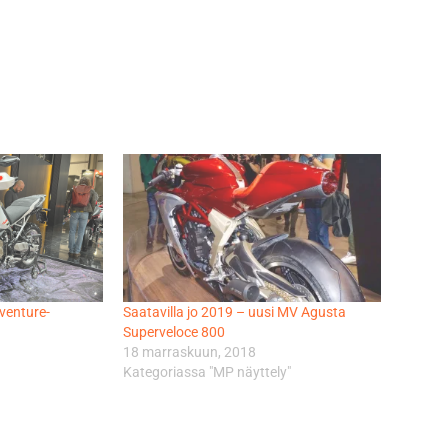
venture-
Saatavilla jo 2019 – uusi MV Agusta
Superveloce 800
18 marraskuun, 2018
Kategoriassa "MP näyttely"