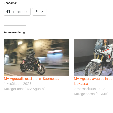
Jaa tämä:
Facebook
X
Aiheeseen liittyy
MV Agustalle uusi startti Suomessa
MV Agusta avaa pelin ad
1 kesäkuun, 2023
luokassa
Kategoriassa "MV Agusta"
7 marraskuun, 2023
Kategoriassa "EICMA"