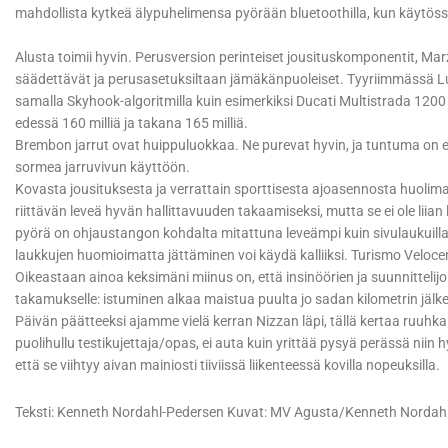
mahdollista kytkeä älypuhelimensa pyörään bluetoothilla, kun käytöss
Alusta toimii hyvin. Perusversion perinteiset jousituskomponentit, M
säädettävät ja perusasetuksiltaan jämäkänpuoleiset. Tyyriimmässä Lu
samalla Skyhook-algoritmilla kuin esimerkiksi Ducati Multistrada 120
edessä 160 milliä ja takana 165 milliä.
Brembon jarrut ovat huippuluokkaa. Ne purevat hyvin, ja tuntuma on 
sormea jarruvivun käyttöön.
Kovasta jousituksesta ja verrattain sporttisesta ajoasennosta huolim
riittävän leveä hyvän hallittavuuden takaamiseksi, mutta se ei ole liian 
pyörä on ohjaustangon kohdalta mitattuna leveämpi kuin sivulaukuilla
laukkujen huomioimatta jättäminen voi käydä kalliiksi. Turismo Velocen 
Oikeastaan ainoa keksimäni miinus on, että insinöörien ja suunnitteli
takamukselle: istuminen alkaa maistua puulta jo sadan kilometrin jälk
Päivän päätteeksi ajamme vielä kerran Nizzan läpi, tällä kertaa ruuhkai
puolihullu testikujettaja/opas, ei auta kuin yrittää pysyä perässä niin 
että se viihtyy aivan mainiosti tiiviissä liikenteessä kovilla nopeuksilla.
Teksti: Kenneth Nordahl-Pedersen Kuvat: MV Agusta/Kenneth Nordah