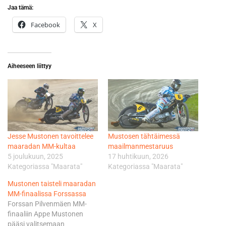
Jaa tämä:
Facebook
X
Aiheeseen liittyy
Jesse Mustonen tavoittelee
Mustosen tähtäimessä
maaradan MM-kultaa
maailmanmestaruus
5 joulukuun, 2025
17 huhtikuun, 2026
Kategoriassa "Maarata"
Kategoriassa "Maarata"
Mustonen taisteli maaradan
MM-finaalissa Forssassa
Forssan Pilvenmäen MM-
finaaliin Appe Mustonen
pääsi valitsemaan