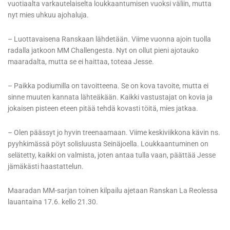
vuotiaalta varkautelaiselta loukkaantumisen vuoksi väliin, mutta
nyt mies uhkuu ajohaluja.
– Luottavaisena Ranskaan lähdetään. Viime vuonna ajoin tuolla
radalla jatkoon MM Challengesta. Nyt on ollut pieni ajotauko
maaradalta, mutta se ei haittaa, toteaa Jesse.
– Paikka podiumilla on tavoitteena. Se on kova tavoite, mutta ei
sinne muuten kannata lähteäkään. Kaikki vastustajat on kovia ja
jokaisen pisteen eteen pitää tehdä kovasti töitä, mies jatkaa.
– Olen päässyt jo hyvin treenaamaan. Viime keskiviikkona kävin ns.
pyyhkimässä pöyt solisluusta Seinäjoella. Loukkaantuminen on
selätetty, kaikki on valmista, joten antaa tulla vaan, päättää Jesse
jämäkästi haastattelun.
Maaradan MM-sarjan toinen kilpailu ajetaan Ranskan La Reolessa
lauantaina 17.6. kello 21.30.