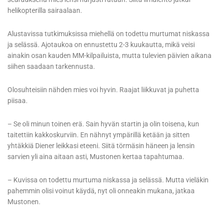
helikopterilla sairaalaan.
Alustavissa tutkimuksissa miehellä on todettu murtumat niskassa
ja selässä. Ajotaukoa on ennustettu 2-3 kuukautta, mikä veisi
ainakin osan kauden MM-kilpailuista, mutta tulevien päivien aikana
siihen saadaan tarkennusta.
Olosuhteisiin nähden mies voi hyvin. Raajat liikkuvat ja puhetta
piisaa.
– Se oli minun toinen erä. Sain hyvän startin ja olin toisena, kun
taitettiin kakkoskurviin. En nähnyt ympärillä ketään ja sitten
yhtäkkiä Diener leikkasi eteeni. Siitä törmäsin häneen ja lensin
sarvien yli aina aitaan asti, Mustonen kertaa tapahtumaa.
– Kuvissa on todettu murtuma niskassa ja selässä. Mutta vieläkin
pahemmin olisi voinut käydä, nyt oli onneakin mukana, jatkaa
Mustonen.