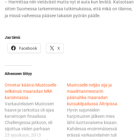
– Harmittaa niin vietävästi mutta nyt ei auta kun levätä. Katsotaan
sitten Suomessa tarkemmissa tutkimuksissa, että mikä on tilanne,
ja missä vaiheessa pääsee takaisin pyörän päälle.
Jaa tämä:
Facebook
X
Aiheeseen liittyy
Onnetar käänsi Mustoselle
Mustoselle neljäs sija ja
selkänsä maaradan MM-
maailmanmestarin
karsinnassa
päänahka maaradan
Varkautelaisen Mustosen
kutsukilpailussa Altripissa.
haave ja tarkoitus oli ajaa
Hyvin sujuneiden
karsintojen finaalissa
harjoitusten jälkeen mies
Challengessa jatkoon, eli
lähti luottavaisena kisaan.
sijoittua viiden parhaan
Kahdessa ensimmäisessä
joukkoon ja saavuttaa
23 syyskuun, 2013
erässä varkautelainen tuli