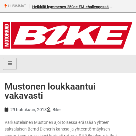
UUSIMMAT
Heikkilä kymmenes 250cc EM-challengessä
Mustonen loukkaantui
vakavasti
29 huhtikuun, 2013
Bike
Varkautelainen Mustonen ajoi toisessa erässään yhteen
saksalaisen Bernd Dienerin kanssa ja yhteentörmäyksen
seurauksena mies lensi hurjasti rataan. Siitä ilmalento jatkui