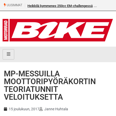
UUSIMMAT
Heikkilä kymmenes 250cc EM-challengessä
Rantala flat
MP-MESSUILLA
MOOTTORIPYÖRÄKORTIN
TEORIATUNNIT
VELOITUKSETTA
15 joulukuun, 2017
Janne Huhtala