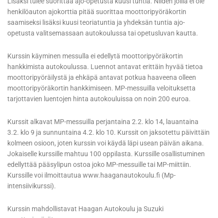
Lisäksi tulee suorittaa ajo-opetusta kuusi tuntia. Niiden joilla ei ole
henkilöauton ajokorttia pitää suorittaa moottoripyöräkortin
saamiseksi lisäksi kuusi teoriatuntia ja yhdeksän tuntia ajo-
opetusta valitsemassaan autokoulussa tai opetusluvan kautta.
Kurssin käyminen messulla ei edellytä moottoripyöräkortin
hankkimista autokoulussa. Luennot antavat erittäin hyvää tietoa
moottoripyöräilystä ja ehkäpä antavat potkua haaveena olleen
moottoripyöräkortin hankkimiseen. MP-messuilla veloituksetta
tarjottavien luentojen hinta autokouluissa on noin 200 euroa.
Kurssit alkavat MP-messuilla perjantaina 2.2. klo 14, lauantaina
3.2. klo 9 ja sunnuntaina 4.2. klo 10. Kurssit on jaksotettu päivittäin
kolmeen osioon, joten kurssin voi käydä läpi usean päivän aikana.
Jokaiselle kurssille mahtuu 100 oppilasta. Kurssille osallistuminen
edellyttää pääsylipun ostoa joko MP-messuille tai MP-miittiin.
Kurssille voi ilmoittautua www.haaganautokoulu.fi (Mp-
intensiivikurssi).
Kurssin mahdollistavat Haagan Autokoulu ja Suzuki