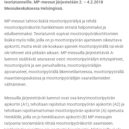
teoriatunneille. MP-messut järjestetään 2. – 4.2.2018
Messukeskuksessa Helsingissä.
MP-messut tahtoo lisätä moottoripyöräilyä ja tehdä
moottoripyöräkortin hankkimisen entistä helpommaksi ja
edullisemmaksi. Teoriatunnit sopivat moottoripyöräkortittomien
lisäksi myös niille, joilla on jo moottoripyörän ajamiseen oikeuttava
ajokortti, mutta eivät ole koskaan ajaneet moottoripyörällä tai eivät
ole tehneet sitä pitkään aikaan. MP-messuilla järjestettävät A-
luennot sisältävät seuraavat osiot: moottoripyöräilyn erityispiirteet,
moottoripyörä ja sen perushallinta, moottoripyöräilijän
ajovarusteet, moottoripyörällä liikennetilanteessa, moottoripyörällä
maantienopeuksissa ja moottoripyöräilijän vaaratilanteiden
välttäminen.
Messuilla järjestettävät luennot ovat osa kevytmoottoripyörän
ajokortin (A1), teholtaan rajoitetun moottoripyörän ajokortin (A2) ja
teholtaan rajoittamattoman moottoripyörän ajokortin (A) opetusta.
Henkilölle, joilla on jo henkilöauton ajokortti (B) MP-messujen
tarjoama teoriamäärä riittää moottoripyöräkortin saamiseen.