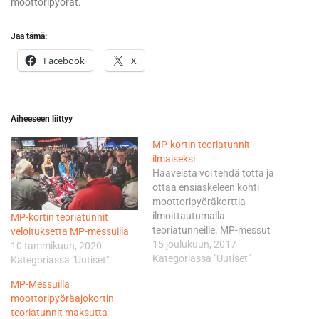
moottoripyörät.
Jaa tämä:
Facebook
X
Aiheeseen liittyy
MP-kortin teoriatunnit
ilmaiseksi
Haaveista voi tehdä totta ja
ottaa ensiaskeleen kohti
moottoripyöräkorttia
ilmoittautumalla
MP-kortin teoriatunnit
teoriatunneille. MP-messut
veloituksetta MP-messuilla
järjestetään 2. – 4.2.2018
15 joulukuun, 2017
10 tammikuun, 2020
Messukeskuksessa
Kategoriassa "Uutiset"
Kategoriassa "Uutiset"
Helsingissä. MP-messut
MP-Messuilla
tahtoo lisätä
moottoripyöräajokortin
moottoripyöräilyä, ja tehdä
teoriatunnit maksutta
moottoripyöräkortin