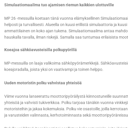
Simulaatiomaailma tuo ajamisen riemun kaikkien ulottuville
MP 26 -messuilla koetaan tänä vuonna elämyksellinen Simulaatiomaail
helposti ja turvallisesti. Alueella on kuusi erillistä simulaattoria ja ku
ammattilainen on koko ajan tukena. Simulaatiomaailma antaa mahdoll
hauskalla tavalla, ilman riskejä. Samalla saa tuntumaa erilaisista moo
Koeajoa sähköavusteisilla polkupyörillä
MP-messuilla on laaja valikoima sähköpyörämerkkejä. Sähköavusteisia
koeajoradalla, joista yksi on vaativampi ja toinen helppo.
Uuden motoristin polku vahvistaa yhteisöä
Viime vuonna lanseerattu moottoripyöräilystä kiinnostuneille suunnat
yhteisöä ja vahvisti tukiverkkoa. Polku tarjoaa tänäkin vuonna vinkkejä
motoristeihin ja jakaa kokemuksia. Polku vie osastoille, joilla kerrota
ja varusteiden valinnasta, kerhotoiminnasta sekä moottoripyöräreiss