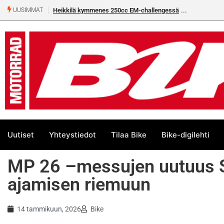
M-challengessä
Rantala flat trackin Euroopan Cupin mestari
UUSIMMAT
Uutiset
Yhteystiedot
Tilaa Bike
Bike-digilehti
MP 26 –messujen uutuus S
ajamisen riemuun
14 tammikuun, 2026
Bike