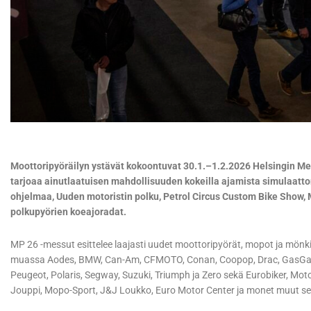
Moottoripyöräilyn ystävät kokoontuvat 30.1.–1.2.2026 Helsingin
tarjoaa ainutlaatuisen mahdollisuuden kokeilla ajamista simulaattor
ohjelmaa, Uuden motoristin polku, Petrol Circus Custom Bike Show,
polkupyörien koeajoradat.
MP 26 -messut esittelee laajasti uudet moottoripyörät, mopot ja mön
muassa Aodes, BMW, Can-Am, CFMOTO, Conan, Coopop, Drac, GasGas, 
Peugeot, Polaris, Segway, Suzuki, Triumph ja Zero sekä Eurobiker, Mot
Jouppi, Mopo-Sport, J&J Loukko, Euro Motor Center ja monet muut se