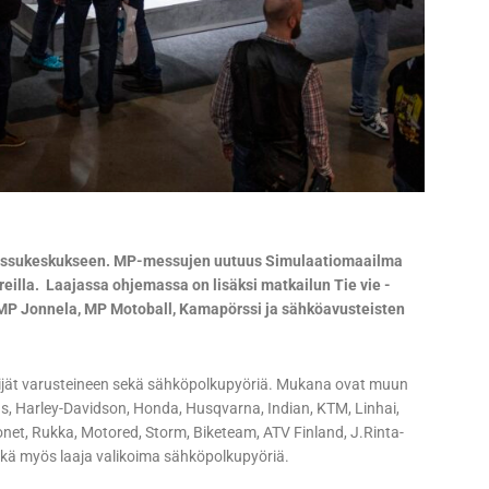
 Messukeskukseen. MP-messujen uutuus Simulaatiomaailma
eilla. Laajassa ohjemassa on lisäksi matkailun Tie vie -
 MP Jonnela, MP Motoball, Kamapörssi ja sähköavusteisten
kijät varusteineen sekä sähköpolkupyöriä. Mukana ovat muun
Harley-Davidson, Honda, Husqvarna, Indian, KTM, Linhai,
onet, Rukka, Motored, Storm, Biketeam, ATV Finland, J.Rinta-
kä myös laaja valikoima sähköpolkupyöriä.