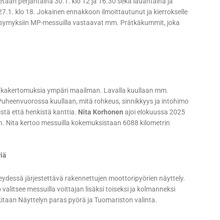
estetään perjantaina 30.1. klo 12 ja 16.30 sekä lauantaina ja
27.1. klo 18. Jokainen ennakkoon ilmoittautunut ja kierrokselle
 kysymyksiin MP-messuilla vastaavat mm. Prätkäkummit, joka
matkakertomuksia ympäri maailman. Lavalla kuullaan mm.
uheenvuorossa kuullaan, mitä rohkeus, sinnikkyys ja intohimo
istä että henkistä kanttia.
Nita Korhonen
ajoi elokuussa 2025
in. Nita kertoo messuilla kokemuksistaan 6088 kilometrin
iä
dessä järjestettävä rakennettujen moottoripyörien näyttely.
alitsee messuilla voittajan lisäksi toiseksi ja kolmanneksi
lkitaan Näyttelyn paras pyörä ja Tuomariston valinta.