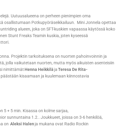
opelejä. Uutuusalueena on perheen pienimpien oma
ekä osallistumaan Potkupyöräseikkailuun. Mini Jonnela opettaa
tuntriding alueen, joka on SFT-kuskien vapaassa käytössä koko
enen Stunt Freaks Teamin kuskia, joten kyseessä
ttori.
nna. Projektin tarkoituksena on nuorten pahoinvoinnin ja
, jolla vaikutetaan nuorten, mutta myös aikuisten asenteisiin
si nimittämät
Henna Heikkilä
ja
Teresa De Rita-
lla päästään kisaamaan ja kuulemaan kiinnostavia
n 5 + 5 min. Kisassa on kolme sarjaa,
unior sunnuntaina 1.2.. Joukkueet, joissa on 3-6 henkilöä,
ana on
Aleksi Halen
ja mukana ovat Radio Rockin