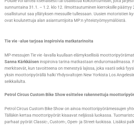
Polulle voi lähteä itsenäisesti tai osallistua kokoontumisiin, joita järj
sunnuntaina 31.1. – 1.2. klo 12. Ilmoittautuminen kierroksille päättyy 
osallistunut saa yllätyksen messuille tullessaan. Uusien motoristien
ovat koulutettuja alan asiantuntijoita MP:n yhteistyömyymälöistä.
Tie vie -alue tarjoaa inspiroivia matkatarinoita
MP-messujen Tie vie -lavalla kuullaan elämyksellisiä moottoripyörä
Sanna
Kärkkäisen
inspiroiva tarina matkastaan enduromaailmassa. P
merkitsevät, kun tavoitteena on menestyä lajissa, joka vaatii sekä fyys
yksin moottoripyörällä halki Yhdysvaltojen New Yorkista Los Angelesi
seikkailulta.
Petrol Circus Custom Bike Show esittelee rakennettuja moottoripyör
Petrol Circus Custom Bike Show on ainoa moottoripyörämessujen yhtey
Tälläkin kertaa moottoripyörät kisaavat neljässä luokassa. Tuomaristo v
parhaat pyörät Classic-, Custom-, Open- ja Street-luokissa. Lisäksi pa