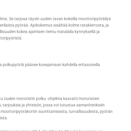
ma. Se tarjoaa täysin uuden tavan kokeilla moottoripyöräilyä
usi erilaista pyörää. Ajokokemus sisältää kolme ratakierrosta, ja
isuuden kokea ajamisen riemu matalalla kynnyksellä ja
ttoripyöristä.
 polkupyöriä pääsee koeajamaan kahdella eritasoisella
tu Uuden motoristin polku -ohjelma kasvatti motoristien
, tarjouksia ja yhteisön, jossa voi tutustua samanhenkisiin
an moottoripyöräkortin suorittamisesta, turvallisuudesta, pyörän
uista.