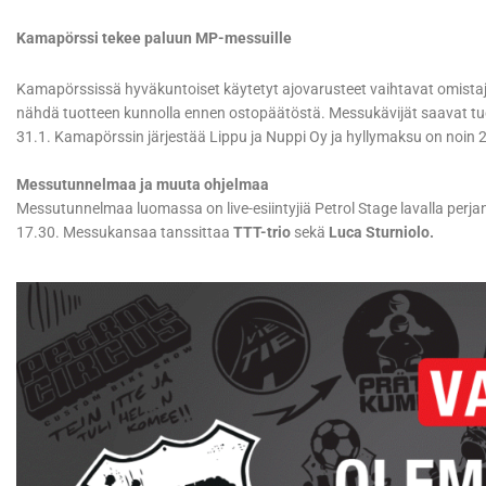
Kamapörssi tekee paluun MP-messuille
Kamapörssissä hyväkuntoiset käytetyt ajovarusteet vaihtavat omistajia
nähdä tuotteen kunnolla ennen ostopäätöstä. Messukävijät saavat tuod
31.1. Kamapörssin järjestää Lippu ja Nuppi Oy ja hyllymaksu on noin
Messutunnelmaa ja muuta ohjelmaa
Messutunnelmaa luomassa on live-esiintyjiä Petrol Stage lavalla perja
17.30. Messukansaa tanssittaa
TTT-trio
sekä
Luca Sturniolo.