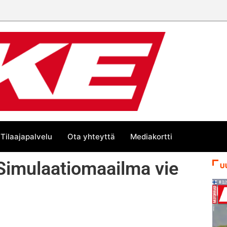
Tilaajapalvelu
Ota yhteyttä
Mediakortti
imulaatiomaailma vie
U