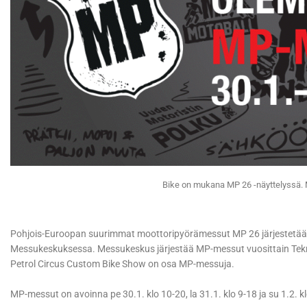
Bike on mukana MP 26 -näyttelyssä. 
Pohjois-Euroopan suurimmat moottoripyörämessut MP 26 järjestetään
Messukeskuksessa. Messukeskus järjestää MP-messut vuosittain Tekn
Petrol Circus Custom Bike Show on osa MP-messuja.
MP-messut on avoinna pe 30.1. klo 10-20, la 31.1. klo 9-18 ja su 1.2. 