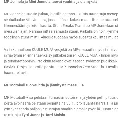
MP Jonnela ja Mini Jonnela tuovat vauhtia ja elämyksiä
MP Jonnelan suosio jatkuu, ja esillä on taas lukuisia tuunattuja men
seikkailualue Mini Jonnela, jossa pääsee kokeilemaan liikennerataa s
liikennesääntöjä leikin kautta. Stunt Freaks Team tuo MP Jonnelaan s
messujen ajan. Pärinää riittää aamusta iltaan. Paikalla on noin kymm
todellinen stunt-miitti. Alueelle tuodaan myös suosittu keulintasimulaa
Valtakunnallisen KUULE MUA! -projekti on MP-messuilla myös tänä vuo
syrjäytymisen ennaltaehkäisy pitkäkestoisen KUULE MUA! -ilmiön myötä
ja toimintatapoihin. Projektin takana ovat itseään sydämen puolikkaik
Cavlek.
Projekti on esillä päivittäin MP Jonnelan Zero Stagella. Lava
haastateltavia.
MP Motoball tuo vauhtia ja jännitystä messuille
MP Motoball -kisa pelataan turnausmuotoisena ja yhden pelin pituus o
joista avoinsarja pelataan perjantaina 30.1., pro lauantaina 31.1. ja j
yrittävät saada pallon vastustajan maaliin ajamalla pyörillä. Juontaj
toimittajat
Tytti Junna
ja
Harri Moisio
.