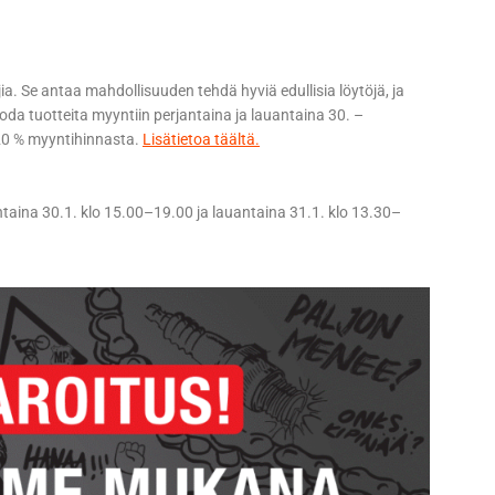
. Se antaa mahdollisuuden tehdä hyviä edullisia löytöjä, ja
a tuotteita myyntiin perjantaina ja lauantaina 30. –
 20 % myyntihinnasta.
Lisätietoa täältä.
ntaina 30.1. klo 15.00–19.00 ja lauantaina 31.1. klo 13.30–