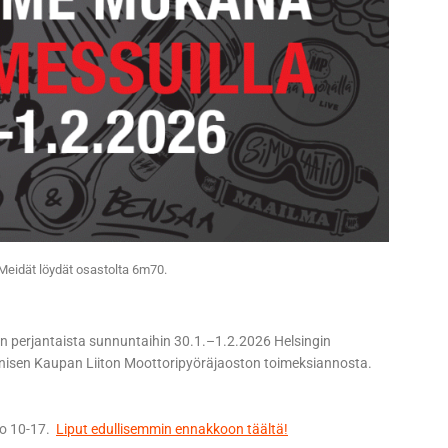
Meidät löydät osastolta 6m70.
 perjantaista sunnuntaihin 30.1.–1.2.2026 Helsingin
isen Kaupan Liiton Moottoripyöräjaoston toimeksiannosta.
klo 10-17.
Liput edullisemmin ennakkoon täältä!