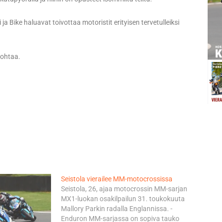
a Bike haluavat toivottaa motoristit erityisen tervetulleiksi
kohtaa.
Seistola vierailee MM-motocrossissa
Seistola, 26, ajaa motocrossin MM-sarjan
MX1-luokan osakilpailun 31. toukokuuta
Mallory Parkin radalla Englannissa. -
Enduron MM-sarjassa on sopiva tauko