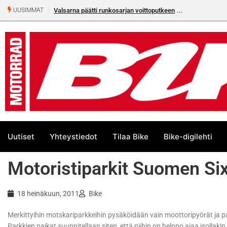
Valsarna päätti runkosarjan voittoputkeen
UUSIMMAT
Uutiset
Yhteystiedot
Tilaa Bike
Bike-digilehti
Motoristiparkit Suomen Six
18 heinäkuun, 2011
Bike
Merkittyihin motskariparkkeihin pysäköidään vain moottoripyörät ja par
Parkkien paikat suunnitellaan siten, että niihin on helppo ajaa isollakin