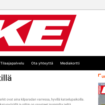
Tilaajapalvelu
Ota yhteyttä
Mediakortti
illä
U
kit ovat aina kilparadan varressa, hyvillä katselupaikoilla.
 katupyörällä ja niihin on opasteet isommilta teiltä.