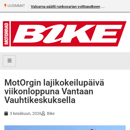
UUSIMMAT
Valsarna päätti runkosarjan voittoputkeen
Älä missaa täm
numeroa!
MotOrgin lajikokeilupäivä
viikonloppuna Vantaan
Vauhtikeskuksella
3 kesäkuun, 2026
Bike