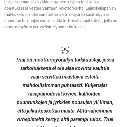
Lajivalikoiman ehkä vähiten tunnettu laji on trial, jonka
opastuksesta vastaa Vantaan Moottorikerho. Lajikokeilupäivän
trial-kokeilussa otetaan tuntumaa trial-pyörän käsittelyyn ja
noustaan helppojen esteiden päälle. Kokeilu sopii kaikille, joilla on
moottoripyörän peruskäsittelytaidot hallussa!
Trial on moottoripyöräilyn tarkkuuslaji, jossa
tarkoituksena ei ole ajaa kovinta vauhtia
vaan selvittää haastavia esteitä
mahdollisimman puhtaasti. Kuljettajat
tasapainoilevat kivien, kallioiden,
puunrunkojen ja jyrkkien nousujen yli ilman,
että jalka koskettaa maata. Mitä vähemmän
virhepisteitä kertyy, sitä parempi tulos. Trial