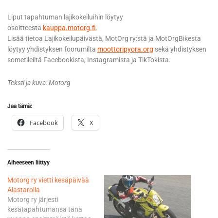
Liput tapahtuman lajikokeiluihin löytyy
osoitteesta
kauppa.motorg.fi
.
Lisää tietoa Lajikokeilupäivästä, MotOrg ry:stä ja MotOrgBikesta
löytyy yhdistyksen foorumilta
moottoripyora.org
sekä yhdistyksen
sometileiltä Facebookista, Instagramista ja TikTokista.
Teksti ja kuva: Motorg
Jaa tämä:
Facebook
X
Aiheeseen liittyy
Motorg ry vietti kesäpäivää
Alastarolla
Motorg ry järjesti
kesätapahtumansa tänä