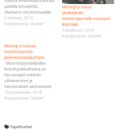
vuonna ensimmäistä kertaa
uudella konseptilla.
Motorg ry toivoo
Alastaron moottoriradalla
yhdistyksen
järjestetyssä tapahtumassa
6 elokuun, 2013
moottoripyörälle runsaasti
vierailla oli mahdollisuus
Kategoriassa "Uutiset"
käyttäjiä
rata-ajoon, jonka lisäksi
1 kesäkuun, 2019
tarjolla oli erilaisia
Kategoriassa "Uutiset"
pikakoulutuksia aina
Motorg ry tarjoaa
moottoripyörän tekniikasta
moottoripyörän
ensiapuun. Bike World,
jäsenistönsä käyttöön
Motokeidas ja Allright
Moottoripyöräilijöiden
tarjosivat myös
kestohuolenaiheena on
mahdollisuuden koeajoihin ja
harrastajien määrän
varustehankintoihin. Uudella
väheneminen ja
konseptilla järjestetty
harrastuksen aloittamisen
tapahtuma muodostui
vaikeus ja kallis hinta. On
19 maaliskuun, 2018
varsin suosituksi ja lämmin
vaikeaa perustella tuhansien
Kategoriassa "Uutiset"
auringonpaiste helli…
eurojen investointia
pelkästään kokeillakseen,
mahtaisiko moottoripyöräily
olla ”se juttu”. Motorg ry
Tapahtumat
haluaa madaltaa