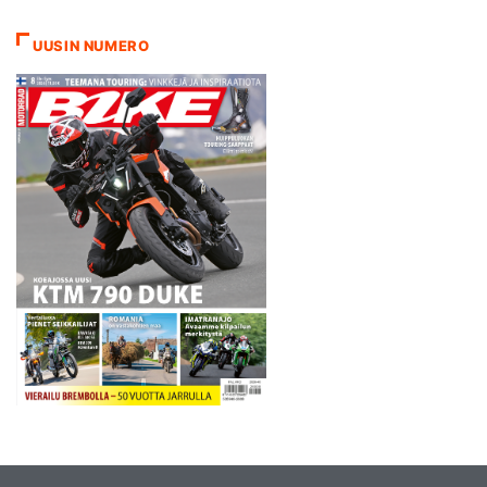
harrastuksen
aloituskynnystä tarjoamalla
UUSIN NUMERO
jäsenistönsä käyttöön
MotOrgBikeksi ristityn
Kawasaki ER-6n -pyörän. –
MotOrgBikessä on ABS-
jarrut ja se on madallettu,
joten…