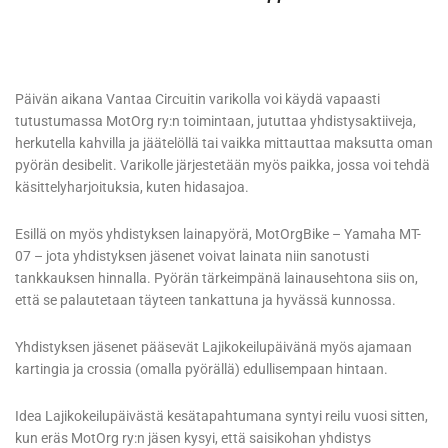
Päivän aikana Vantaa Circuitin varikolla voi käydä vapaasti
tutustumassa MotOrg ry:n toimintaan, jututtaa yhdistysaktiiveja,
herkutella kahvilla ja jäätelöllä tai vaikka mittauttaa maksutta oman
pyörän desibelit. Varikolle järjestetään myös paikka, jossa voi tehdä
käsittelyharjoituksia, kuten hidasajoa.
Esillä on myös yhdistyksen lainapyörä, MotOrgBike – Yamaha MT-
07 – jota yhdistyksen jäsenet voivat lainata niin sanotusti
tankkauksen hinnalla. Pyörän tärkeimpänä lainausehtona siis on,
että se palautetaan täyteen tankattuna ja hyvässä kunnossa.
Yhdistyksen jäsenet pääsevät Lajikokeilupäivänä myös ajamaan
kartingia ja crossia (omalla pyörällä) edullisempaan hintaan.
Idea Lajikokeilupäivästä kesätapahtumana syntyi reilu vuosi sitten,
kun eräs MotOrg ry:n jäsen kysyi, että saisikohan yhdistys