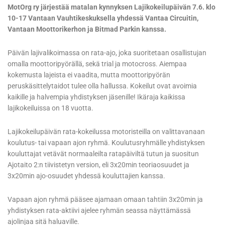
MotOrg ry järjestää matalan kynnyksen Lajikokeilupäivän 7.6. klo
10-17 Vantaan Vauhtikeskuksella yhdessä Vantaa Circuitin,
Vantaan Moottorikerhon ja Bitmad Parkin kanssa.
Päivän lajivalikoimassa on rata-ajo, joka suoritetaan osallistujan
omalla moottoripyörällä, sekä trial ja motocross. Aiempaa
kokemusta lajeista ei vaadita, mutta moottoripyörän
peruskäsittelytaidot tulee olla hallussa. Kokeilut ovat avoimia
kaikille ja halvempia yhdistyksen jäsenille! Ikäraja kaikissa
lajikokeiluissa on 18 vuotta.
Lajikokeilupäivän rata-kokeilussa motoristeilla on valittavanaan
koulutus- tai vapaan ajon ryhmä. Koulutusryhmälle yhdistyksen
kouluttajat vetävät normaaleilta ratapäiviltä tutun ja suositun
Ajotaito 2:n tiivistetyn version, eli 3x20min teoriaosuudet ja
3x20min ajo-osuudet yhdessä kouluttajien kanssa.
Vapaan ajon ryhmä pääsee ajamaan omaan tahtiin 3x20min ja
yhdistyksen rata-aktiivi ajelee ryhmän seassa näyttämässä
ajolinjaa sitä haluaville.