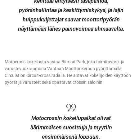
kehittää erityisesti tasapainoa,
pyöränhallintaa ja keskittymiskykyä, ja lajin
huippukuljettajat saavat moottoripyörän
näyttämään lähes painovoimaa uhmaavalta.
Motocross-kokeilusta vastaa Bitmad Park, joka toimii pyörä- ja
varustevuokraamona Vantaan Moottorikerhon pyörittämällä
Circulation Circuit-crossiradalla. He antavat kokeilijoiden käyttöön
pyörät ja varusteet sekä opastavat crossin saloihin
Motocrossin kokeilupaikat olivat
äärimmäisen suosittuja ja myytiin
ensimmäisenä loppuun.