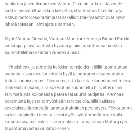
hankittua jäsenalennuksen Vantaa Circuitin radalle. Jäsenale
saatiin neuvoteltua ja kun keksittiin, että Vantaa Circuitin rata,
VMK:n motocross-radat ja Hanskallion trial-maastot ovat hyvin
lähellä toisiaan, lähti ajatus itämään.
Myös Vantaa Circuitin, Vantaan Moottorikerhon ja Bitmad Parkin
edustajat pitivät ajatusta hyvänä ja niin tapahtumaa päästiin
suunnittelemaan tämän vuoden alussa.
– Yhteishenki ja tahtotila kaikkien toimijoiden välillä tapahtumaa
suunnitellessa on ollut erittäin hyvä ja odotamme sunnuntaita
todella innoissamme! Toivomme, että lajeista kiinnostuneet tulevat
rohkeasti mukaan, sillä kokeilut on suunniteltu niin, ettei niihin
tarvitse lukita kokonaista päivää tai suurta budjettia. Aiempaa
kokemusta lajeista ei myöskään tarvitse olla, sillä kaikissa
kokeiluissa järjestetään ammattitaitoinen perehdytys. Toivotamme
kaikki lämpimästi tervetulleeksi myös pyörähtämään varikolla
katsomassa meininkiä – se ei maksa mitään, toteaa Motorg ry:n
tapahtumavastaava Satu Eronen.