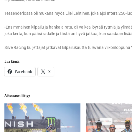
Tessenderlossa oli mukana myös Eliel Lehtinen, joka ajoi Inters 250-luo
-Ensimmäinen kilpailu ja hankala rata, oli vaikea löytää rytmiä ja ylimä
joka kerta, kun pääsi radalle ja tästä on hyvä jatkaa, kun saadaan lisää 
Silve Racing kuljettajat jatkavat kilpailukautta tulevana viikonloppun
Jaa tämä:
Facebook
X
Aiheeseen liittyy