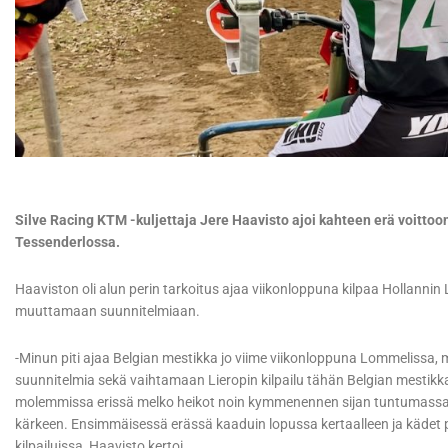
Silve Racing KTM -kuljettaja Jere Haavisto ajoi kahteen erä voitto
Tessenderlossa.
Haaviston oli alun perin tarkoitus ajaa viikonloppuna kilpaa Hollannin
muuttamaan suunnitelmiaan.
-Minun piti ajaa Belgian mestikka jo viime viikonloppuna Lommeliss
suunnitelmia sekä vaihtamaan Lieropin kilpailu tähän Belgian mestikka
molemmissa erissä melko heikot noin kymmenennen sijan tuntumassa, 
kärkeen. Ensimmäisessä erässä kaaduin lopussa kertaalleen ja kädet p
kilpailuissa, Haavisto kertoi.