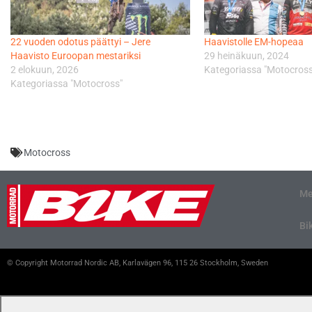
22 vuoden odotus päättyi – Jere
Haavistolle EM-hopeaa
Haavisto Euroopan mestariksi
29 heinäkuun, 2024
2 elokuun, 2026
Kategoriassa "Motocross
Kategoriassa "Motocross"
Motocross
Me
Bi
© Copyright Motorrad Nordic AB, Karlavägen 96, 115 26 Stockholm, Sweden