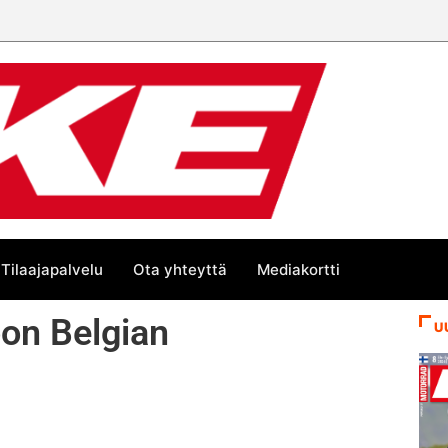
än kesän suurta Bike-
Tilaajapalvelu
Ota yhteyttä
Mediakortti
oon Belgian
U