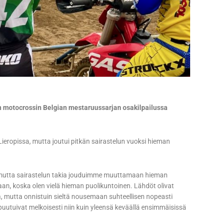
on motocrossin Belgian mestaruussarjan osakilpailussa
 Lieropissa, mutta joutui pitkän sairastelun vuoksi hieman
a, mutta sairastelun takia jouduimme muuttamaan hieman
an, koska olen vielä hieman puolikuntoinen. Lähdöt olivat
mutta onnistuin sieltä nousemaan suhteellisen nopeasti
uutuivat melkoisesti niin kuin yleensä keväällä ensimmäisissä