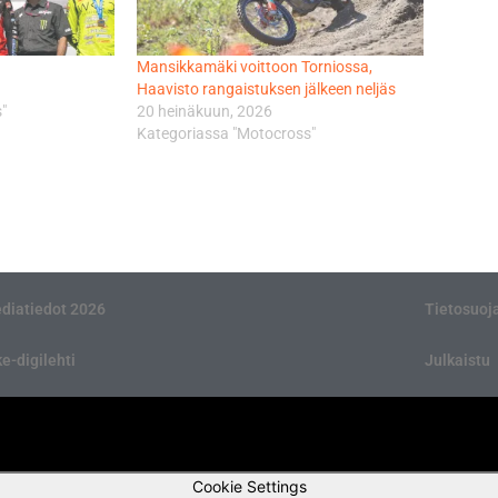
Mansikkamäki voittoon Torniossa,
Haavisto rangaistuksen jälkeen neljäs
"
20 heinäkuun, 2026
Kategoriassa "Motocross"
diatiedot 2026
Tietosuoj
ke-digilehti
Julkaistu
Cookie Settings