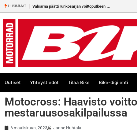
Valsarna päätti runkosarjan voittoputkeen
Älä missaa täm
UUSIMMAT
numeroa!
Uutiset
Yhteystiedot
Tilaa Bike
Bike-digilehti
Motocross: Haavisto voitt
mestaruusosakilpailussa
6 maaliskuun, 2023
Janne Huhtala